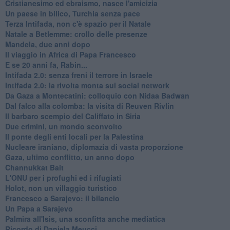
Cristianesimo ed ebraismo, nasce l'amicizia
Un paese in bilico, Turchia senza pace
Terza Intifada, non c'è spazio per il Natale
Natale a Betlemme: crollo delle presenze
Mandela, due anni dopo
Il viaggio in Africa di Papa Francesco
E se 20 anni fa, Rabin...
Intifada 2.0: senza freni il terrore in Israele
Intifada 2.0: la rivolta monta sui social network
Da Gaza a Montecatini: colloquio con Nidaa Badwan
Dal falco alla colomba: la visita di Reuven Rivlin
Il barbaro scempio del Califfato in Siria
Due crimini, un mondo sconvolto
Il ponte degli enti locali per la Palestina
Nucleare iraniano, diplomazia di vasta proporzione
Gaza, ultimo conflitto, un anno dopo
Channukkat Bait
L'ONU per i profughi ed i rifugiati
Holot, non un villaggio turistico
Francesco a Sarajevo: il bilancio
Un Papa a Sarajevo
Palmira all'Isis, una sconfitta anche mediatica
Ricordo di Daniela Meucci