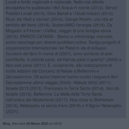
Locali a livello regionale e nazionale. Nella mia attività
divulgativa ho pubblicato i libri Acqua in mente (2012), Servizi
Pubblici Locali (2013), Gino Bartali e i Giusti toscani (2014),
Riusi: da rifiuti a risorse! (2014), Giorgio Nissim, una vita al
servizio del bene (2016), SosteniAMO l'energia (2018), Da
Mogador a Firenze: i Caffaz, viaggio di una famiglia ebrea
(2019). ENRICO CATASSI - Storico e criminologo mancato,
scrivo reportage per diversi quotidiani online. Svolgo progetti di
cooperazione internazionale nei Paesi in via di sviluppo.
Curatore del libro In nome di (2007), sono contento di aver
contribuito, in piccola parte, ad Hamas pace o guerra? (2005) e
Non solo pane (2011). E, ovviamente, alla realizzazione di
molte edizioni del Concerto di Natale a Betlemme e
Gerusalemme. Gli autori insieme hanno curato i seguenti libri:
Gerusalemme ultimo viaggio (2009), Kibbutz 3000 (2011),
Israele 2013 (2013), Francesco in Terra Santa (2014). Voci da
Israele (2015), Betlemme. La stella della Terra Santa
nell'ombra del Medioriente (2017), How close to Bethlehem
(2018), Netanyahu re senza trono (2019) e Il Signor Netanyahu
(2021).
,
Mercoledì
ore 09:00
Blog
08 Marzo 2023