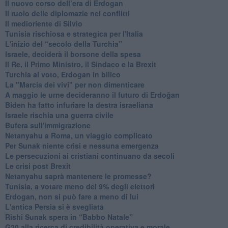
​Il nuovo corso dell’era di Erdogan
Il ruolo delle diplomazie nei conflitti
Il medioriente di Silvio
Tunisia rischiosa e strategica per l'Italia
L'inizio del “secolo della Turchia”
Israele, deciderà il borsone della spesa
Il Re, il Primo Ministro, il Sindaco e la Brexit
Turchia al voto, Erdogan in bilico
La "Marcia dei vivi" per non dimenticare
A maggio le urne decideranno il futuro di Erdoğan
Biden ha fatto infuriare la destra israeliana
Israele rischia una guerra civile
Bufera sull'immigrazione
Netanyahu a Roma, un viaggio complicato
Per Sunak niente crisi e nessuna emergenza
Le persecuzioni ai cristiani continuano da secoli
Le crisi post Brexit
Netanyahu saprà mantenere le promesse?
Tunisia, a votare meno del 9% degli elettori
Erdogan, non si può fare a meno di lui
L'antica Persia si è svegliata
Rishi Sunak spera in “Babbo Natale”
G20 alla ricerca di credibilità operativa e morale