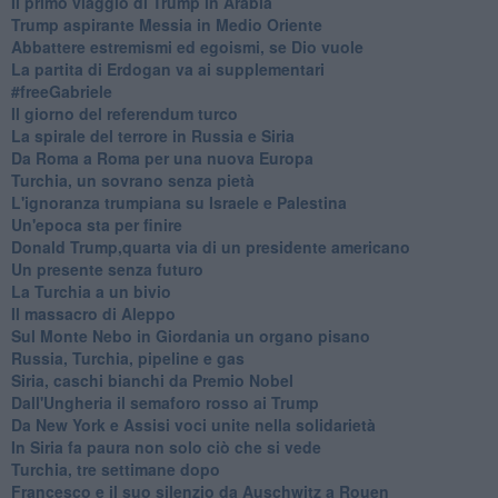
Il primo viaggio di Trump in Arabia
Trump aspirante Messia in Medio Oriente
Abbattere estremismi ed egoismi, se Dio vuole
La partita di Erdogan va ai supplementari
#freeGabriele
Il giorno del referendum turco
La spirale del terrore in Russia e Siria
Da Roma a Roma per una nuova Europa
Turchia, un sovrano senza pietà
L'ignoranza trumpiana su Israele e Palestina
Un'epoca sta per finire
Donald Trump,quarta via di un presidente americano
Un presente senza futuro
La Turchia a un bivio
Il massacro di Aleppo
Sul Monte Nebo in Giordania un organo pisano
Russia, Turchia, pipeline e gas
Siria, caschi bianchi da Premio Nobel
Dall'Ungheria il semaforo rosso ai Trump
Da New York e Assisi voci unite nella solidarietà
In Siria fa paura non solo ciò che si vede
Turchia, tre settimane dopo
Francesco e il suo silenzio da Auschwitz a Rouen