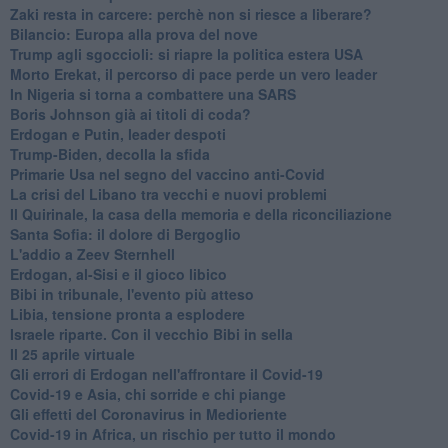
Zaki resta in carcere: perchè non si riesce a liberare?
Bilancio: Europa alla prova del nove
Trump agli sgoccioli: si riapre la politica estera USA
Morto Erekat, il percorso di pace perde un vero leader
In Nigeria si torna a combattere una SARS
Boris Johnson già ai titoli di coda?
Erdogan e Putin, leader despoti
Trump-Biden, decolla la sfida
Primarie Usa nel segno del vaccino anti-Covid
La crisi del Libano tra vecchi e nuovi problemi
Il Quirinale, la casa della memoria e della riconciliazione
Santa Sofia: il dolore di Bergoglio
L'addio a ​Zeev Sternhell
Erdogan, al-Sisi e il gioco libico
Bibi in tribunale, l'evento più atteso
Libia, tensione pronta a esplodere
Israele riparte. Con il vecchio Bibi in sella
Il 25 aprile virtuale
Gli errori di Erdogan nell'affrontare il Covid-19
Covid-19 e Asia, chi sorride e chi piange
Gli effetti del Coronavirus in Medioriente
Covid-19 in Africa, un rischio per tutto il mondo