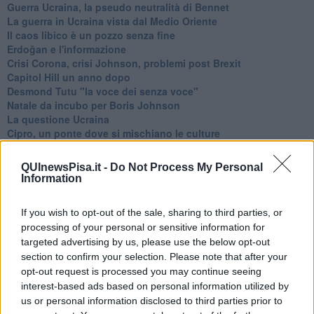
Guerra Ucraina, la pseudo neutralità di Bennet
La guerra in Ucraina vista dal Medio Oriente
​Il caos libico è un pozzo senza fine
Erdoğan e l'informazione
Crisi Corona, crisi Johnson, problemi post Brexit
Capitol Hill un anno dopo
Desmond Tutu "la voce dei senza voce"
Natale da incubo per Boris Johnson
La questione Ucraina
Cipro, un ponte dove si mischiano le culture
Una vigilia di Natale per un nuovo Rais
La questione israelo-palestinese ignorata dal G20
QUInewsPisa.it -
Do Not Process My Personal
Erdogan continua a sfidare l'Occidente
Information
Libano, collasso economico e guerra civile
Johnson, da Trump a Biden alla Brexit
If you wish to opt-out of the sale, sharing to third parties, or
L'AUKUS e il Quad
processing of your personal or sensitive information for
Biden, primo presidente USA non in guerra
targeted advertising by us, please use the below opt-out
Papa Bergoglio vedrà Viktor Orbán
section to confirm your selection. Please note that after your
Bennet, un giorno in attesa di Biden
opt-out request is processed you may continue seeing
Il ritorno dei talebani
interest-based ads based on personal information utilized by
​La lenta agonia del Libano
Sudafrica, è allarme alimentare
us or personal information disclosed to third parties prior to