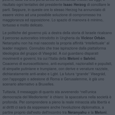
risultato ogni tentativo del presidente
Isaac Herzog
di conciliare le
parti. Seppure, in queste ore lo stesso Herzog ha annunciato di
essere vicino ad una possibile soluzione di compromesso tra
maggioranza ed opposizione. Lo spazio di manovra è minimo,
tortuoso e molto delicato.
Le politiche del governo più a destra della storia di Israele ricalcano
il percorso autocratico introdotto in Ungheria da
Vicktor Orbán
.
Netanyahu non ha mai nascosto la propria affinità “intellettuale” al
leader magiaro. Connubio che trae ispirazione dalla piattaforma
ideologica del gruppo di Visegrád. A cui guardano disparati
movimenti e governi, tra cui l'Italia della
Meloni
e
Salvini
.
Coacervo di euroscetticismo, anti-europeisti, nazionalisti e populisti,
di simpatie putiniane e trumpiane, con derive e venature razziste,
dichiaratamente anti-arabo e Lgbt. La futura “grande” Visegrád,
con l'appoggio o adesione di Roma e Gerusalemme, è già uno
scenario alternativo a Bruxelles.
Tuttavia, il messaggio di quanto sta avvenendo “nell'unica
democrazia del Medioriente” è chiaro: la spaccatura nella società è
profonda. Per comprendere a pieno la reale minaccia alla libertà e
ai diritti ci sarà da soppesare anche l'evoluzione diplomatica, a
partire proprio dall'esito dell'incontro tra
Netanyahu
e la
Meloni
.