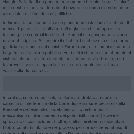
viaggio. Si tratta di un periodo decisamente turbolento per “il falco”
della destra israeliana, tornato al governo lo scorso dicembre dopo
aver vinto le ultime elezioni politiche.
In Israele da settimane si susseguono manifestazioni di protesta di
massa, il paese è in ebollizione. Viaggiano su binari opposti la
fazione pro e contro il leader del Likud e il suo governo a trazione
nazional-religiosa. A inasprire il dibattito il contenzioso sulla riforma
giudiziaria proposta dal ministro
Yariv Levin
, che non piace ad una
larga fetta di opinione pubblica. Per i critici si tratta di un attentato al
sistema che mina le fondamenta della democrazia liberale, per i
favorevoli invece un'opportunità di cambiamento che rafforza i
valori della democrazia.
In pratica, se non modificata la riforma andrebbe a ridurre la
capacità di interferenza della Corte Suprema sulle decisioni della
Knesset e dell'esecutivo, indebolendo in questo modo il
meccanismo di bilanciamento dei poteri istituzionali (Israele è
sprovvisto di costituzione). Inoltre, si eliminerebbe un ostacolo a
Bibi, imputato in tribunale nei processi per corruzione ed abuso di
potere, sulla via che porta diritto all'immunità. Inutile, ad oggi, è