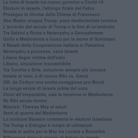
Le lotte di Israele tra nuovo governo e Covid-19
Elezioni in Israele, l'allungo finale del Falco
Prosegue la riforma della Chiesa di Francesco
Abu Mazen stoppa Trump: pace mediorientale lontana
L'accordo del secolo di Trump e la fine di un'amicizia
Tra Salvini a Roma e Netanyahu a Gerusalemme
Golfo e Medioriente a fuoco per la morte di Soleimani
Il Natale della Cooperazione italiana in Palestina
Netanyahu a processo, caos Israele
Liliana Segre vittima dell'odio
Libano, situazione insostenibile
Tra Turchia e Siria, soluzione sempre più lontana
Israele al voto, è di nuovo Bibi vs. Gantz
GB: da Corbyn una scelta coraggiosa pro-Brexit
La lunga estate di Israele prima del voto
Vicini all’irreparabile, sale la tensione in Medioriente
Re Bibi senza ritorno
Mayexit: Theresa May ai saluti
Venti di guerra dal Medioriente
Lo scrittore Bassem commenta le elezioni israeliane
Tra Trump e Erdogan è tempo di ultimatum
Strada in salita per la May tra Londra e Bruxelles
Riflessioni dopo il viaggio di Salvini in Israele