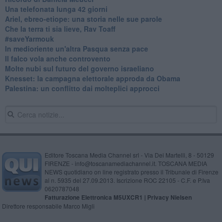
​Una telefonata lunga 42 giorni
​Ariel, ebreo-etiope: una storia nelle sue parole
Che la terra ti sia lieve, Rav Toaff
​#saveYarmouk
​In medioriente un'altra Pasqua senza pace
​Il falco vola anche controvento
Molte nubi sul futuro del governo israeliano
Knesset: la campagna elettorale approda da Obama
Palestina: un conflitto dai molteplici approcci
Editore Toscana Media Channel srl - Via Dei Martelli, 8 - 50129
FIRENZE - info@toscanamediachannel.it. TOSCANA MEDIA
NEWS quotidiano on line registrato presso il Tribunale di Firenze
al n. 5935 del 27.09.2013. Iscrizione ROC 22105 - C.F. e P.Iva
0620787048
Fatturazione Elettronica M5UXCR1 |
Privacy Nielsen
Direttore responsabile Marco Migli