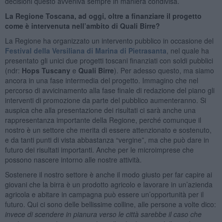
decisioni questo avveniva sempre in maniera condivisa.
La Regione Toscana, ad oggi, oltre a finanziare il progetto
come è intervenuta nell’ambito di Quali Birre?
La Regione ha organizzato un intervento pubblico in occasione del
Festival della Versiliana
di Marina di Pietrasanta
, nel quale ha
presentato gli unici due progetti toscani finanziati con soldi pubblici
(ndr:
Hops Tuscany
e
Quali Birre
). Per adesso questo, ma siamo
ancora in una fase intermedia del progetto. Immagino che nel
percorso di avvicinamento alla fase finale di redazione del piano gli
interventi di promozione da parte del pubblico aumenteranno. Si
auspica che alla presentazione dei risultati ci sarà anche una
rappresentanza importante della Regione, perché comunque il
nostro è un settore che merita di essere attenzionato e sostenuto,
e da tanti punti di vista abbastanza “vergine”, ma che può dare in
futuro dei risultati importanti. Anche per le microimprese che
possono nascere intorno alle nostre attività.
Sostenere il nostro settore è anche il modo giusto per far capire ai
giovani che la birra è un prodotto agricolo e lavorare in un’azienda
agricola e abitare in campagna può essere un’opportunità per il
futuro. Qui ci sono delle bellissime colline, alle persone a volte dico:
invece di scendere in pianura verso le città sarebbe il caso che