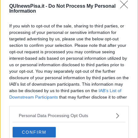
L’approccio di analisi attuato nel progetto Quali Birre, invece, ti
QUInewsPisa.it -
Do Not Process My Personal
consente, con una buona percentuale di probabilità, di
individuare
Information
la fase produttiva che ha generato il problema.
Questo nuovo
approccio di analisi, secondo me, dovrebbe essere implementato
If you wish to opt-out of the sale, sharing to third parties, or
nei birrifici. Io probabilmente lo farò nel mio.
processing of your personal or sensitive information for
Quali Birre è il primo progetto di questo tipo in Toscana o in
targeted advertising by us, please use the below opt-out
passato ce ne sono stati altri? È stato all’altezza delle tue
section to confirm your selection. Please note that after your
aspettative?
opt-out request is processed you may continue seeing
Credo che in Toscana non ci siano stati altri progetti legati al
interest-based ads based on personal information utilized by
mondo brassicolo con tali caratteristiche.
Quali Birre è un
us or personal information disclosed to third parties prior to
progetto, a mio avviso, ben fatto
.
your opt-out. You may separately opt-out of the further
disclosure of your personal information by third parties on the
La qualità risiede soprattutto nella professionalità delle persone che
IAB’s list of downstream participants. This information may
ci hanno lavorato.
FoodMicroteam
ad esempio ha avuto un
also be disclosed by us to third parties on the
IAB’s List of
approccio, per me, sorprendente. Molto accurato e rigoroso; e
anche l’analisi sensoriale operata dai laboratori si è tradotta in una
Downstream Participants
that may further disclose it to other
gran bella esperienza: grazie ad un panel costituito da una platea
third parties.
molto ampia è stato possibile raccogliere dei risultati preziosi
sull’indice di gradimento che possono avere i nostri prodotti sul
Personal Data Processing Opt Outs
mercato.
Grazie ai dati già raccolti si può fare qualche tipo di
CONFIRM
valutazione per migliorare il processo produttivo dei birrifici