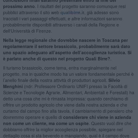
prossimo anno
. I risultati del progetto saranno comunque resi
pubblici attraverso il sito web
qualibirre.it
, già adesso sono
tracciati i vari passaggi effettuati, e altre informazioni saranno
probabilmente disponibili attraverso i canali della Regione e
dell'Università di Firenze.
Nella legge regionale che dovrebbe nascere in Toscana per
regolamentare il settore brassicolo, probabilmente sarà dato
uno spazio adeguato all’aspetto dell’accoglienza turistica. Si
è parlato anche di questo nel progetto Quali Birre?
.
Il turismo brassicolo, come tema, entra marginalmente nel
progetto, ma in qualche modo ha un valore fondamentale perché è
l’anello finale della nostra attività di produttori agricoli.
Silvio
Menghini
(ndr: Professore Ordinario UNIFI presso la Facoltà di
Scienze e Tecnologie Agrarie, Alimentari, Ambientali e Forestali) ha
detto una cosa che mi è rimasta impressa: quando cerchiamo di
offrire un prodotto agricolo che viene dalla nostra azienda e che
curiamo dal campo fino alla tavola, il cambiamento di pensiero che
dovremmo operare e quello di
considerare chi viene in azienda
non come un cliente, ma come un ospite
. Questo vuol dire che
dobbiamo offrire la miglior accoglienza possibile, spiegare nel
dettaglio cosa si sta bevendo o mangiando, qual è il campo dove