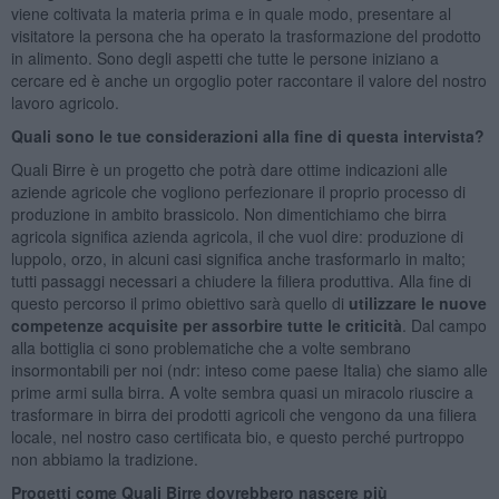
viene coltivata la materia prima e in quale modo, presentare al
visitatore la persona che ha operato la trasformazione del prodotto
in alimento. Sono degli aspetti che tutte le persone iniziano a
cercare ed è anche un orgoglio poter raccontare il valore del nostro
lavoro agricolo.
Quali sono le tue considerazioni alla fine di questa intervista?
Quali Birre è un progetto che potrà dare ottime indicazioni alle
aziende agricole che vogliono perfezionare il proprio processo di
produzione in ambito brassicolo. Non dimentichiamo che birra
agricola significa azienda agricola, il che vuol dire: produzione di
luppolo, orzo, in alcuni casi significa anche trasformarlo in malto;
tutti passaggi necessari a chiudere la filiera produttiva. Alla fine di
questo percorso il primo obiettivo sarà quello di
utilizzare le nuove
competenze acquisite per assorbire tutte le criticità
. Dal campo
alla bottiglia ci sono problematiche che a volte sembrano
insormontabili per noi (ndr: inteso come paese Italia) che siamo alle
prime armi sulla birra. A volte sembra quasi un miracolo riuscire a
trasformare in birra dei prodotti agricoli che vengono da una filiera
locale, nel nostro caso certificata bio, e questo perché purtroppo
non abbiamo la tradizione.
Progetti come Quali Birre dovrebbero nascere più