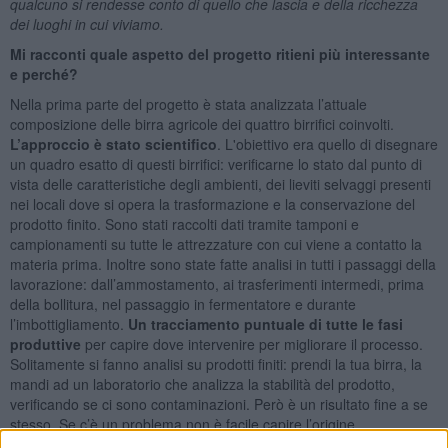
qualcuno si rendesse conto di quello che lascia e della ricchezza
dei luoghi in cui viviamo.
Mi racconti quale aspetto del progetto ritieni più interessante
e perché?
Nella prima parte del progetto è stata analizzata l’attuale
composizione delle birra agricole dei quattro birrifici coinvolti.
L’approccio è stato scientifico
. L'obiettivo era quello di disegnare
un quadro esatto di questi birrifici: verificarne lo stato dal punto di
vista delle caratteristiche degli ambienti, dei lieviti selvaggi presenti
nei locali dove si opera la trasformazione e la conservazione del
prodotto finito. Sono stati raccolti dati tramite tamponi e
campionamenti su tutte le attrezzature con cui viene a contatto la
materia prima. Inoltre sono state fatte analisi in tutti i passaggi della
lavorazione: dall’ammostamento, ai trasferimenti intermedi, prima
della bollitura, nel passaggio in fermentatore e durante
l’imbottigliamento.
Un tracciamento puntuale di tutte le fasi
produttive
per capire dove intervenire per migliorare il processo.
Solitamente si fanno analisi su prodotti finiti: prendi la tua birra, la
mandi ad un laboratorio che analizza la stabilità del prodotto,
verificando se ci sono contaminazioni. Però è un risultato fine a se
stesso. Se c’è un problema non è facile capire l’origine.