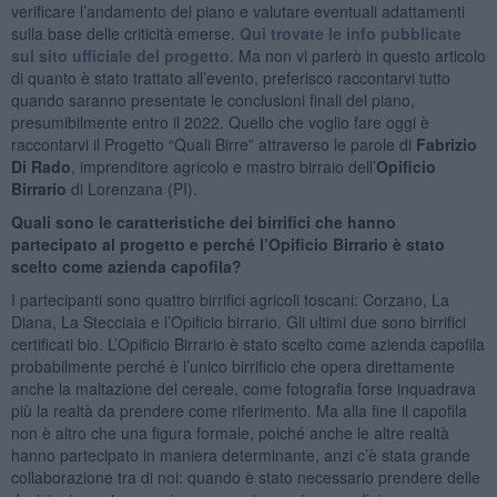
verificare l’andamento del piano e valutare eventuali adattamenti
sulla base delle criticità emerse.
Qui trovate le info pubblicate
sul sito ufficiale del progetto
. Ma non vi parlerò in questo articolo
di quanto è stato trattato all’evento, preferisco raccontarvi tutto
quando saranno presentate le conclusioni finali del piano,
presumibilmente entro il 2022. Quello che voglio fare oggi è
raccontarvi il Progetto “Quali Birre” attraverso le parole di
Fabrizio
Di Rado
, imprenditore agricolo e mastro birraio dell’
Opificio
Birrario
di Lorenzana (PI).
Quali sono le caratteristiche dei birrifici che hanno
partecipato al progetto e perché l’Opificio Birrario è stato
scelto come azienda capofila?
I partecipanti sono quattro birrifici agricoli toscani: Corzano, La
Diana, La Stecciaia e l’Opificio birrario. Gli ultimi due sono birrifici
certificati bio. L’Opificio Birrario è stato scelto come azienda capofila
probabilmente perché è l’unico birrificio che opera direttamente
anche la maltazione del cereale, come fotografia forse inquadrava
più la realtà da prendere come riferimento. Ma alla fine il capofila
non è altro che una figura formale, poiché anche le altre realtà
hanno partecipato in maniera determinante, anzi c’è stata grande
collaborazione tra di noi: quando è stato necessario prendere delle