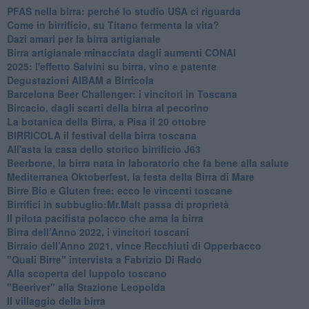
​PFAS nella birra: perché lo studio USA ci riguarda
​Come in birrificio, su Titano fermenta la vita?
Dazi amari per la birra artigianale
​Birra artigianale minacciata dagli aumenti CONAI
​2025: l'effetto Salvini su birra, vino e patente
​Degustazioni AIBAM a Birricola
​Barcelona Beer Challenger: i vincitori in Toscana
Bircacio, dagli scarti della birra al pecorino
​La botanica della Birra, a Pisa il 20 ottobre
BIRRICOLA il festival della birra toscana
​All'asta la casa dello storico birrificio J63
Beerbone, la birra nata in laboratorio che fa bene alla salute
Mediterranea Oktoberfest, la festa della Birra di Mare
​Birre Bio e Gluten free: ecco le vincenti toscane
​Birrifici in subbuglio:Mr.Malt passa di proprietà
​Il pilota pacifista polacco che ama la birra
​Birra dell’Anno 2022, i vincitori toscani
Birraio dell’Anno 2021, vince Recchiuti di Opperbacco
"Quali Birre" intervista a Fabrizio Di Rado
​Alla scoperta del luppolo toscano
"Beeriver" alla Stazione Leopolda
Il villaggio della birra