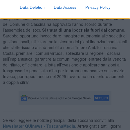
all’attuale Governo per la mancanza di impianti, quando invece
è
responsabilità della regione Toscana
in quanto il piano rifiuti è di
Data Deletion
Data Access
Privacy Policy
sua competenza ed è in ritardo da decenni - ha concluso - infine,
sul piano industriale di RetiAmbiente che lo stesso rappresentante
del Comune di Cascina ha approvato l’anno scorso durante
l’assemblea dei soci.
Si tratta di una ipocrisia fuori dal comune
.
Sarebbe opportuno invece dare maggiore autonomia alle società di
gestione locali, utilizzare nella stesura dei piani finanziari coefficienti
che si riferiscono ai sub-ambiti e non all'intero Ambito Toscana
Costa, premiare i comuni virtuosi, sollecitare la regione Toscana
sull’impiantistica, garantire ai comuni maggiori entrate dalla vendita
del rifiuto, efficientare la lotta all’evasione e applicare sanzioni ai
trasgressori e penali alla ditta per le proprie mancanze sul servizio.
Invece, purtroppo, anche nel 2025 troveremo un ulteriore aumento
a doppia cifra".
Se vuoi leggere le notizie principali della Toscana iscriviti alla
Newsletter QUInews - ToscanaMedia.
Arriva gratis tutti i giorni