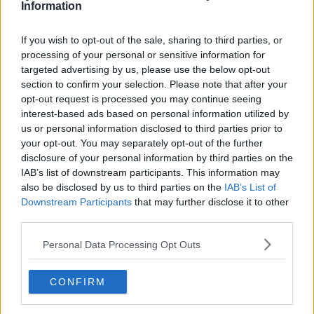
Information
all'8%
rispetto all’anno scorso.
L'aumento medio in tre anni va
dal 14% al 34%, a seconda dei componenti del nucleo
familiare.
Per esempio: una famiglia di tre persone in un
If you wish to opt-out of the sale, sharing to third parties, or
appartamento di 80 metri quadrati paga 387,42 euro rispetto ai
processing of your personal or sensitive information for
362,06 euro del 2023, mentre pagava appena 258,81 euro nel
targeted advertising by us, please use the below opt-out
2020.
Situazione ancora più grave per le famiglie con più
section to confirm your selection. Please note that after your
persone
, ma anche le utenze non domestiche hanno subito
opt-out request is processed you may continue seeing
aumenti medi del 3,5%".
interest-based ads based on personal information utilized by
us or personal information disclosed to third parties prior to
your opt-out. You may separately opt-out of the further
disclosure of your personal information by third parties on the
Secondo Rollo le spiegazioni dell'amministrazione comunale non
IAB’s list of downstream participants. This information may
reggono. "Gli amministratori di centrosinistra cercano
also be disclosed by us to third parties on the
IAB’s List of
affannosamente di sottrarsi alle proprie responsabilità, dando la
Downstream Participants
that may further disclose it to other
colpa al sistema di calcolo Arera, ma di fatto - ha aggiunto il
third parties.
consigliere - la formula funziona solo con aziende efficienti che
ottimizzano la gestione e riducono i costi creando economie di
Personal Data Processing Opt Outs
scala.
Ammettono il fallimento del sistema RetiAmbiente
, cioè
lo stesso sistema che il centrosinistra, a livello locale e regionale,
ha sempre approvato e difeso".
CONFIRM
"Scaricano la colpa sull’internalizzazione degli operai di Geofor o