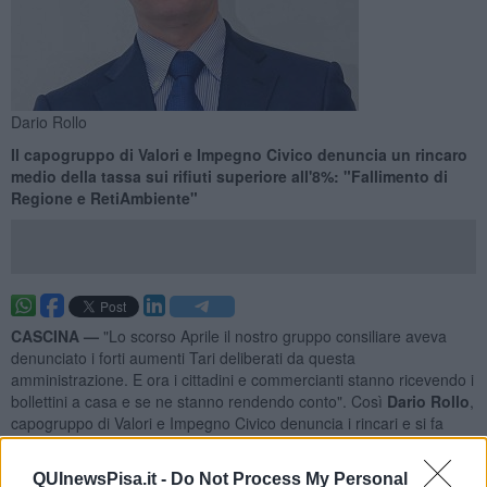
Dario Rollo
Il capogruppo di Valori e Impegno Civico denuncia un rincaro
medio della tassa sui rifiuti superiore all'8%: "Fallimento di
Regione e RetiAmbiente"
CASCINA —
"Lo scorso Aprile il nostro gruppo consiliare aveva
denunciato i forti aumenti Tari deliberati da questa
amministrazione. E ora i cittadini e commercianti stanno ricevendo i
bollettini a casa e se ne stanno rendendo conto". Così
Dario Rollo
,
capogruppo di Valori e Impegno Civico denuncia i rincari e si fa
portavoce delle proteste dei cascinesi.
"Per le famiglie - ha spiegato -
l'aumento medio è superiore
QUInewsPisa.it -
Do Not Process My Personal