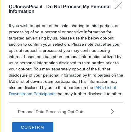
"Uniti per un lavoro sicuro", centinaia in piazza
QUInewsPisa.it -
Do Not Process My Personal
Information
Sindacati: primo maggio di lotta per la Smith
If you wish to opt-out of the sale, sharing to third parties, or
Fiera del Primo Maggio, ecco le modifiche al
processing of your personal or sensitive information for
traffico
targeted advertising by us, please use the below opt-out
section to confirm your selection. Please note that after your
Lavoro, 4 Stelle al Merito in provincia di Pisa
opt-out request is processed you may continue seeing
interest-based ads based on personal information utilized by
Ponti di primavera, Palazzo Blu sempre aperto
us or personal information disclosed to third parties prior to
your opt-out. You may separately opt-out of the further
Cambiare: verso dove? Il Pd si interroga
disclosure of your personal information by third parties on the
IAB’s list of downstream participants. This information may
Il sogno "americano" di Susanna Camusso
also be disclosed by us to third parties on the
IAB’s List of
Downstream Participants
that may further disclose it to other
Primo maggio: in corteo per i 193 della Smith
third parties.
"Urgente rivedere politiche del lavoro e welfare"
Personal Data Processing Opt Outs
Primo Maggio in ospedale con i piatti degli chef
CONFIRM