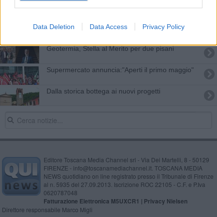
Covid-19, salgono a 11 le vittime vecchianesi
Data Deletion
Data Access
Privacy Policy
Piero Pancanti, L’albero delle nespole
Geotermia, Stella al Merito per due pisani
Supermercato annuncia:"Aperti il primo maggio"
Dalla storica bottega ai nuovi progetti
Editore Toscana Media Channel srl - Via Dei Martelli, 8 - 50129
FIRENZE - info@toscanamediachannel.it. TOSCANA MEDIA
NEWS quotidiano on line registrato presso il Tribunale di Firenze
al n. 5935 del 27.09.2013. Iscrizione ROC 22105 - C.F. e P.Iva
0620787048
Fatturazione Elettronica M5UXCR1 |
Privacy Nielsen
Direttore responsabile Marco Migli