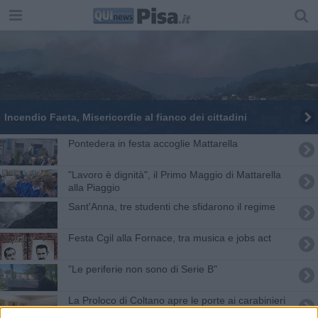
Incendio Faeta, Misericordie al fianco dei cittadini
Pontedera in festa accoglie Mattarella
"Lavoro è dignità", il Primo Maggio di Mattarella
alla Piaggio
Sant'Anna, tre studenti che sfidarono il regime
Festa Cgil alla Fornace, tra musica e jobs act
"Le periferie non sono di Serie B"
La Proloco di Coltano apre le porte ai carabinieri