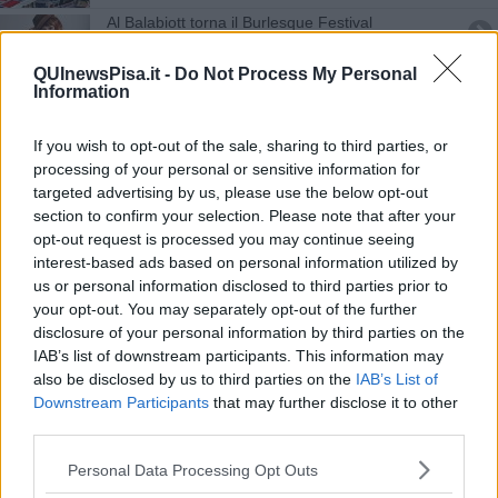
Al Balabiott torna il Burlesque Festival
Geografia culturale dei tattoo, uno studio pisano
QUInewsPisa.it -
Do Not Process My Personal
Information
Propagazione dei terremoti, l'argilla ha un ruolo
If you wish to opt-out of the sale, sharing to third parties, or
La 46a Brigata aerea torna in Antartide
processing of your personal or sensitive information for
targeted advertising by us, please use the below opt-out
section to confirm your selection. Please note that after your
Squadra Corse Città di Pisa, 29 anni su strada
opt-out request is processed you may continue seeing
interest-based ads based on personal information utilized by
La torre si illumina di blu
us or personal information disclosed to third parties prior to
your opt-out. You may separately opt-out of the further
In città la summer school di paleontologia
disclosure of your personal information by third parties on the
IAB’s list of downstream participants. This information may
Terremoti silenti, li studia ricercatrice pisana
also be disclosed by us to third parties on the
IAB’s List of
Downstream Participants
that may further disclose it to other
Qualità della vita, l'Italia è indietro
third parties.
La Torre di Pisa nel blu dipinto di blu
Personal Data Processing Opt Outs