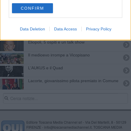
Spiegato il perché di tanti fossili tutti assieme
CONFIRM
E' morto il matematico Gianfranco Capriz
Data Deletion
Data Access
Privacy Policy
I cervelloni dell'informatica sono pisani
Eliopoli, 5 ospiti e un talk show
Il medioevo irrompe a Vicopisano
L'AUKUS e il Quad
Lacorte, giovanissimo pilota premiato in Comune
Editore Toscana Media Channel srl - Via Dei Martelli, 8 - 50129
FIRENZE - info@toscanamediachannel.it. TOSCANA MEDIA