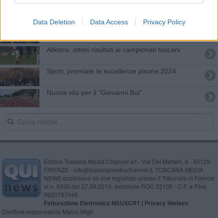
Pioggia di titoli per l'atletica del Cus Pisa
Data Deletion
Data Access
Privacy Policy
Trofeo Cini, una mattina di gare per studenti di
medie e superiori
Atletica: ottimi risultati ai campionati toscani
Sport, premiate le eccellenze pisane 2024
Nuova vita per il "Giovanni Bui"
Editore Toscana Media Channel srl - Via Dei Martelli, 8 - 50129
FIRENZE - info@toscanamediachannel.it. TOSCANA MEDIA
NEWS quotidiano on line registrato presso il Tribunale di Firenze
al n. 5935 del 27.09.2013. Iscrizione ROC 22105 - C.F. e P.Iva
0620787048
Fatturazione Elettronica M5UXCR1 |
Privacy Nielsen
Direttore responsabile Marco Migli