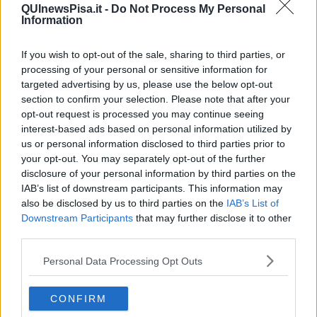
QUInewsPisa.it -
Do Not Process My Personal
La spedizione pisana per i campionati nazionali
Information
universitari
Cus Pisa Atletica Cascina, arriva il primo titolo
If you wish to opt-out of the sale, sharing to third parties, or
processing of your personal or sensitive information for
Per il Cus Pisa un insieme di successi
targeted advertising by us, please use the below opt-out
section to confirm your selection. Please note that after your
Premio Brunelleschi a Fiona May e Juri Chechi
opt-out request is processed you may continue seeing
interest-based ads based on personal information utilized by
Contro le perdite occulte, ecco i nuovi misuratori
us or personal information disclosed to third parties prior to
your opt-out. You may separately opt-out of the further
Napoli-Pisa, presentazione e probabili formazioni
disclosure of your personal information by third parties on the
IAB’s list of downstream participants. This information may
Delmas Obou campione italiano indoor sui 60
also be disclosed by us to third parties on the
IAB’s List of
metri
Downstream Participants
that may further disclose it to other
Esperto dei Queen parla del film e di Freddie 2/5
third parties.
Personal Data Processing Opt Outs
La pista di atletica si rifà il look
Campo scuola Cini, obiettivo Fidal
CONFIRM