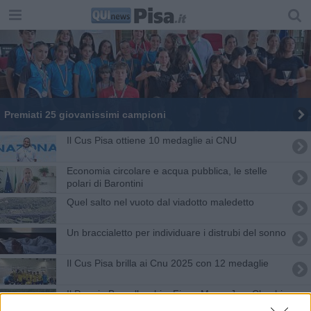
Premiati 25 giovanissimi campioni
Il Cus Pisa ottiene 10 medaglie ai CNU
Economia circolare e acqua pubblica, le stelle
polari di Barontini
Quel salto nel vuoto dal viadotto maledetto
Un braccialetto per individuare i distrubi del sonno
Il Cus Pisa brilla ai Cnu 2025 con 12 medaglie
Il Premio Brunelleschi a Fiona May e Jury Chechi