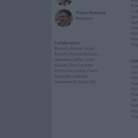
Attu
Eco
Cult
Pietro Mattonai
Spo
Redattore
Spet
Inte
Opi
Imp
Collaboratori
Pro
Marcella Bitozzi, Sergio
Braccini, Michele Bufalino,
Valentina Caffieri, Linda
CO
Giuliani, Dina Laurenzi,
Calc
Monica Nocciolini, Paolo
Cas
Nocentini, Gabriele
Cre
Santarnecchi, Paola Silvi.
Faug
Orc
Pisa
San
San
Vec
Vic