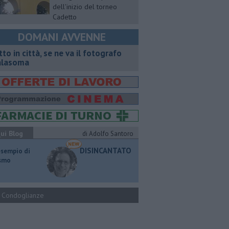
dell'inizio del torneo
Cadetto
DOMANI AVVENNE
tto in città, se ne va il fotografo
lasoma
ui Blog
di Adolfo Santoro
DISINCANTATO
esempio di
ismo
Condoglianze