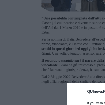
“Una possibilità contemplata dall’attual
Casani,
il cui incarico è diventato subito
dell’Asl dal 1 Marzo 2019 e in passato è sta
Estar.
Per la nomina di Katia Belvedere all’ospeda
primo, vincolante, è l’intesa con il rettore
sentiti in questi giorni ed oggi gli ho i
Giani
. Una volta ottenuto l’assenso, sarà p
Il secondo passaggio sarà il parere dell
vincolante.
Giani ha già trasmesso al pres
che è laureata in giurisprudenza, ha studia
Dal 2 Maggio 2022 Belvedere è alla direzi
negli uffici regionali della sanità e del soci
QUInewsPi
If you wish 