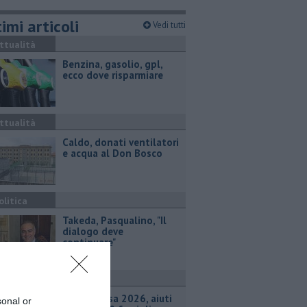
imi articoli
Vedi tutti
ttualità
​Benzina, gasolio, gpl,
ecco dove risparmiare
ttualità
Caldo, donati ventilatori
e acqua al Don Bosco
olitica
Takeda, Pasqualino, "Il
dialogo deve
continuare"
ttualità
Carta Spesa 2026, aiuti
sonal or