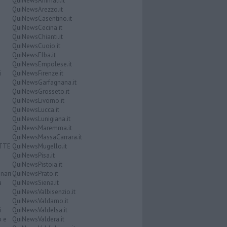
QuiNewsAnimali.it
QuiNewsArezzo.it
QuiNewsCasentino.it
QuiNewsCecina.it
QuiNewsChianti.it
QuiNewsCuoio.it
QuiNewsElba.it
QuiNewsEmpolese.it
i
QuiNewsFirenze.it
QuiNewsGarfagnana.it
QuiNewsGrosseto.it
QuiNewsLivorno.it
QuiNewsLucca.it
QuiNewsLunigiana.it
QuiNewsMaremma.it
QuiNewsMassaCarrara.it
ATTE
QuiNewsMugello.it
QuiNewsPisa.it
QuiNewsPistoia.it
nari
QuiNewsPrato.it
a
QuiNewsSiena.it
QuiNewsValbisenzio.it
QuiNewsValdarno.it
i
QuiNewsValdelsa.it
o e
QuiNewsValdera.it