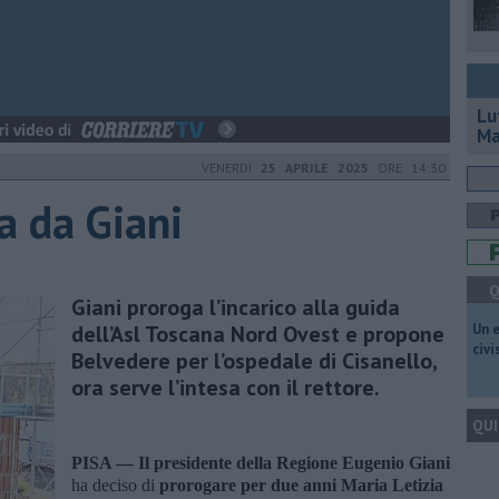
Lu
Ma
VENERDÌ
25 APRILE 2025
ORE 14:30
a da Giani
Q
Giani proroga l’incarico alla guida
dell’Asl Toscana Nord Ovest e propone
​Un 
civ
Belvedere per l’ospedale di Cisanello,
ora serve l’intesa con il rettore.
QUI
PISA —
Il presidente della Regione Eugenio Giani
ha deciso di
prorogare per due anni Maria Letizia