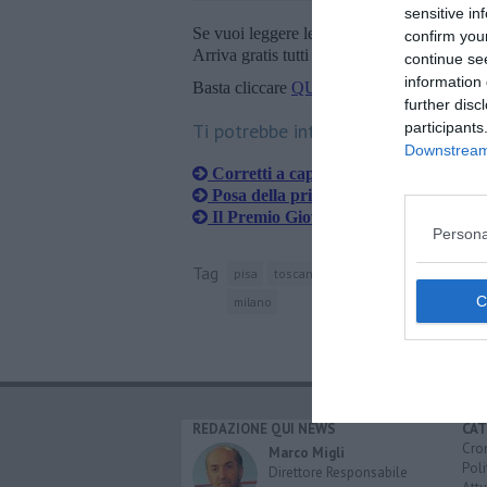
sensitive in
Se vuoi leggere le notizie principali della T
confirm you
Arriva gratis tutti i giorni alle 20:00 dirett
continue se
information 
Basta cliccare
QUI
further disc
participants
Ti potrebbe interessare anche:
Downstream 
Corretti a capo della Psichiatria pisa
Posa della prima pietra per l'ospedal
Il Premio Giovani Imprenditori fa 18
Persona
Tag
pisa
toscana
ospedale cisanello
euge
milano
REDAZIONE QUI NEWS
CAT
Cro
Marco Migli
Poli
Direttore Responsabile