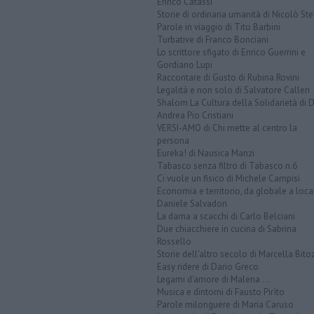
Enrico Catassi
Storie di ordinaria umanità di Nicolò Ste
Parole in viaggio di Tito Barbini
Turbative di Franco Bonciani
Lo scrittore sfigato di Enrico Guerrini e
Gordiano Lupi
Raccontare di Gusto di Rubina Rovini
Legalità e non solo di Salvatore Calleri
Shalom La Cultura della Solidarietà di 
Andrea Pio Cristiani
VERSI-AMO di Chi mette al centro la
persona
Eureka! di Nausica Manzi
Tabasco senza filtro di Tabasco n.6
Ci vuole un fisico di Michele Campisi
Economia e territorio, da globale a loca
Daniele Salvadori
La dama a scacchi di Carlo Belciani
Due chiacchiere in cucina di Sabrina
Rossello
Storie dell'altro secolo di Marcella Bito
Easy ridere di Dario Greco
Legami d'amore di Malena ...
Musica e dintorni di Fausto Pirìto
Parole milonguere di Maria Caruso