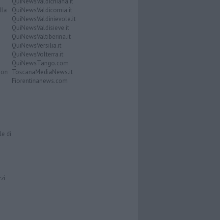
QuiNewsValdichiana.it
lla
QuiNewsValdicornia.it
QuiNewsValdinievole.it
QuiNewsValdisieve.it
QuiNewsValtiberina.it
QuiNewsVersilia.it
QuiNewsVolterra.it
QuiNewsTango.com
Don
ToscanaMediaNews.it
Fiorentinanews.com
le di
zzi