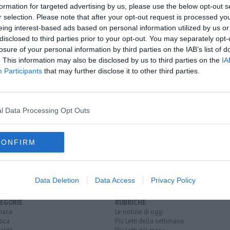
formation for targeted advertising by us, please use the below opt-out s
oscana iscriviti alla
Newsletter QUInews - ToscanaMedia.
r selection. Please note that after your opt-out request is processed y
amente nella tua casella di posta.
eing interest-based ads based on personal information utilized by us or
disclosed to third parties prior to your opt-out. You may separately opt-
losure of your personal information by third parties on the IAB’s list of
. This information may also be disclosed by us to third parties on the
IA
Participants
that may further disclose it to other third parties.
na
e dei bambini
l Data Processing Opt Outs
nio giani
università di pisa
riccardo zucchi
giurisprudenza
roma
CONFIRM
Data Deletion
Data Access
Privacy Policy
EGORIE
RUBRICHE
naca
Le notizie di oggi
tica
Più Letti della settimana