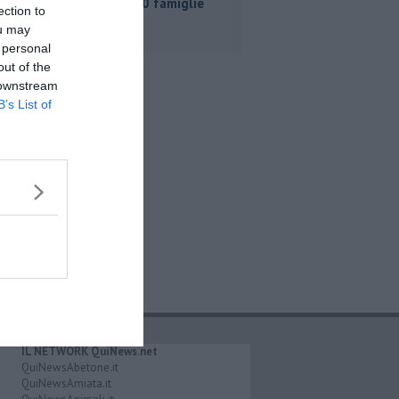
a oltre 700 famiglie
ection to
ou may
 personal
out of the
 downstream
B’s List of
IL NETWORK QuiNews.net
QuiNewsAbetone.it
QuiNewsAmiata.it