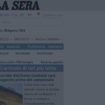
25°
37°
METEO:
PISA
QuiNews.net
ato
08 Agosto 2026
REZZO
GROSSETO
MASSA CARRARA
ste
Animali
Pubblicità
Contatti
A LUCE
VECCHIANO
VICOPISANO
tre 700 famiglie
​Benzina, gasolio, gpl, ecco dove risparmiare
Caldo
L'articolo di ieri più letto
 portale dell'Arena Garibaldi sarà
augurato prima del campionato
Come noto sono stati
ultimati i lavori al portale
storico di via Bianchi. A
breve si svolgerà
l'inaugurazione prima