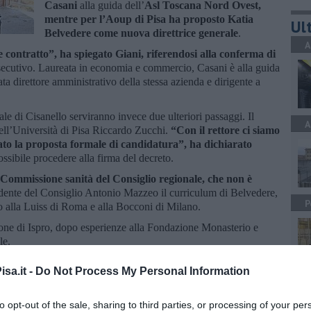
Casani
alla guida dell’
Asl Toscana Nord Ovest,
mentre per l’Aoup di Pisa ha proposto Katia
Ult
Belvedere come nuova direttrice generale
.
A
e contratto”, ha spiegato Giani, riferendosi alla conferma di
 esecutivo. Laureata in economia e commercio, Casani è alla guida
ta direttore amministrativo della stessa azienda e dirigente a
le di Cisanello serviranno invece due ulteriori passaggi. Il
A
 dell’Università di Pisa Riccardo Zucchi.
“Con il rettore ci siamo
nviato la proposta formale di candidatura”, ha dichiarato
ossibile procedere alla firma del decreto.
a Commissione sanità del Consiglio regionale, che non è
idente del Consiglio Antonio Mazzeo il curriculum di Belvedere,
P
to alla Luiss di Roma e alla Bocconi di Milano.
one di Ispro, dopo esperienze alla Fondazione Monasterio e
ale.
sa.it -
Do Not Process My Personal Information
A
to opt-out of the sale, sharing to third parties, or processing of your per