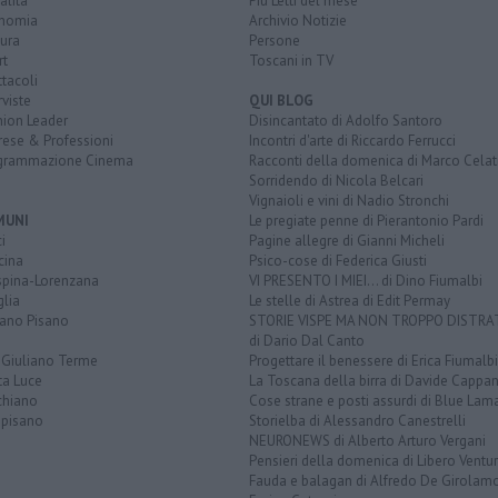
alità
Più Letti del mese
nomia
Archivio Notizie
ura
Persone
rt
Toscani in TV
tacoli
rviste
QUI BLOG
nion Leader
Disincantato di Adolfo Santoro
rese & Professioni
Incontri d'arte di Riccardo Ferrucci
grammazione Cinema
Racconti della domenica di Marco Celat
Sorridendo di Nicola Belcari
Vignaioli e vini di Nadio Stronchi
MUNI
Le pregiate penne di Pierantonio Pardi
i
Pagine allegre di Gianni Micheli
cina
Psico-cose di Federica Giusti
spina-Lorenzana
VI PRESENTO I MIEI... di Dino Fiumalbi
lia
Le stelle di Astrea di Edit Permay
iano Pisano
STORIE VISPE MA NON TROPPO DISTR
di Dario Dal Canto
 Giuliano Terme
Progettare il benessere di Erica Fiumalbi
ta Luce
La Toscana della birra di Davide Cappan
chiano
Cose strane e posti assurdi di Blue Lam
opisano
Storielba di Alessandro Canestrelli
NEURONEWS di Alberto Arturo Vergani
Pensieri della domenica di Libero Ventur
Fauda e balagan di Alfredo De Girolam