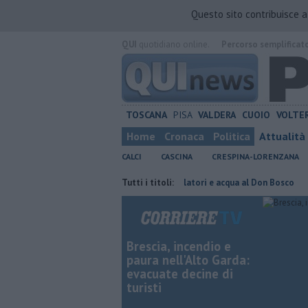
Questo sito contribuisce 
QUI
quotidiano online.
Percorso semplificat
TOSCANA
PISA
VALDERA
CUOIO
VOLTE
Home
Cronaca
Politica
Attualità
CALCI
CASCINA
CRESPINA-LORENZANA
 risparmiare
Caldo, donati ventilatori e acqua al Don Bosco
Tutti i titoli:
Taked
Brescia, incendio e
paura nell'Alto Garda:
evacuate decine di
turisti