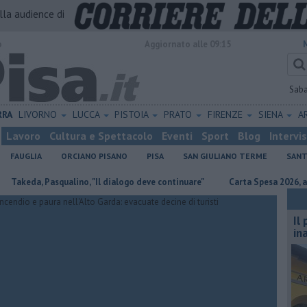
alla audience di
o
Aggiornato alle 09:15
Sab
RRA
LIVORNO
LUCCA
PISTOIA
PRATO
FIRENZE
SIENA
A
Lavoro
Cultura e Spettacolo
Eventi
Sport
Blog
Intervi
FAUGLIA
ORCIANO PISANO
PISA
SAN GIULIANO TERME
SANT
a, Pasqualino, "Il dialogo deve continuare"
Carta Spesa 2026, aiuti a ol
Il
in