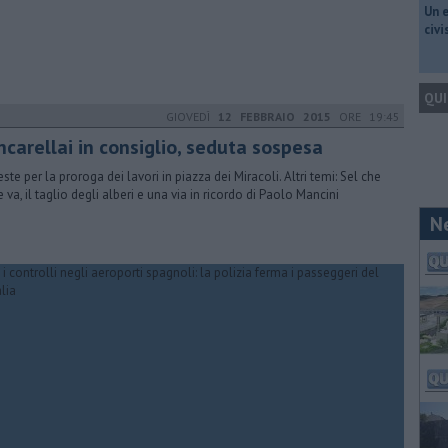
​Un 
civ
QUI
GIOVEDÌ
12 FEBBRAIO 2015
ORE 19:45
ncarellai in consiglio, seduta sospesa
este per la proroga dei lavori in piazza dei Miracoli. Altri temi: Sel che
e va, il taglio degli alberi e una via in ricordo di Paolo Mancini
N