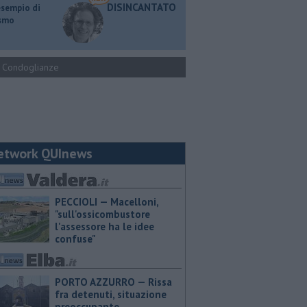
DISINCANTATO
esempio di
ismo
Condoglianze
etwork QUInews
PECCIOLI — Macelloni,
"sull'ossicombustore
l'assessore ha le idee
confuse"
PORTO AZZURRO — Rissa
fra detenuti, situazione
preoccupante