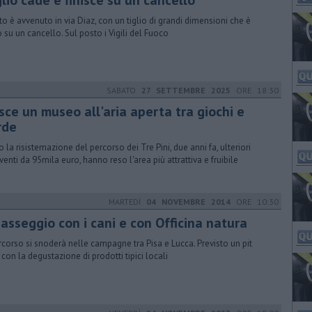
lio cade e finisce su un cancello
atto è avvenuto in via Diaz, con un tiglio di grandi dimensioni che è
to su un cancello. Sul posto i Vigili del Fuoco
SABATO
27 SETTEMBRE 2025
ORE 18:30
sce un museo all'aria aperta tra giochi e
rde
 la risistemazione del percorso dei Tre Pini, due anni fa, ulteriori
rventi da 95mila euro, hanno reso l'area più attrattiva e fruibile
MARTEDÌ
04 NOVEMBRE 2014
ORE 10:30
asseggio con i cani e con Officina natura
ercorso si snoderà nelle campagne tra Pisa e Lucca. Previsto un pit
 con la degustazione di prodotti tipici locali