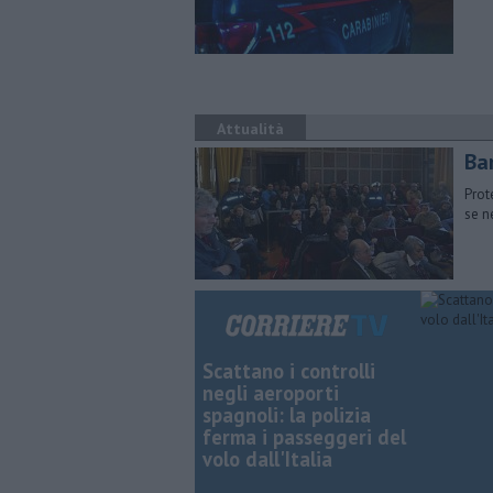
Attualità
Ba
Prot
se n
Scattano i controlli
negli aeroporti
spagnoli: la polizia
ferma i passeggeri del
volo dall'Italia