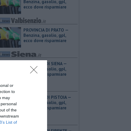
Benzina, gasolio, gpl,
ecco dove risparmiare
PROVINCIA DI PRATO — ​
Benzina, gasolio, gpl,
ecco dove risparmiare
PROVINCIA DI SIENA — ​
Benzina, gasolio, gpl,
ecco dove risparmiare
sonal or
ection to
PROVINCIA DI PISTOIA — ​
ou may
Benzina, gasolio, gpl,
 personal
ecco dove risparmiare
out of the
 downstream
B’s List of
PROVINCIA DI FIRENZE — ​