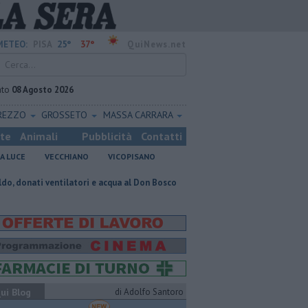
25°
37°
METEO:
PISA
QuiNews.net
ato
08 Agosto 2026
REZZO
GROSSETO
MASSA CARRARA
ste
Animali
Pubblicità
Contatti
A LUCE
VECCHIANO
VICOPISANO
ilatori e acqua al Don Bosco
Un reperto pisano riferimento mondiale per
ui Blog
di Adolfo Santoro