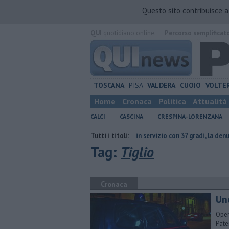
Questo sito contribuisce 
QUI
quotidiano online.
Percorso semplificat
TOSCANA
PISA
VALDERA
CUOIO
VOLTE
Home
Cronaca
Politica
Attualità
CALCI
CASCINA
CRESPINA-LORENZANA
un'intera specie
Cavalli in servizio con 37 gradi, la denuncia di una turi
Tutti i titoli:
Tag:
Tiglio
Cronaca
Und
Oper
Pate