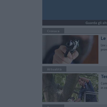
Cronaca
Le
L'ex
prov
Attualità
Te
Comu
in c