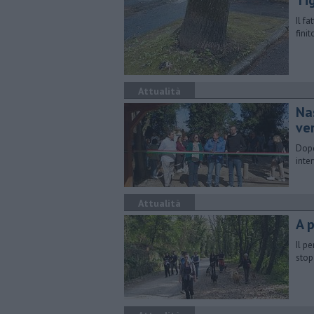
Tig
Il f
fini
Attualità
Na
ve
Dopo
inte
Attualità
A p
Il p
stop