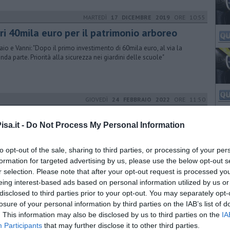
MARTEDÌ
17 DICEMBRE 2019
ORE 10:55
ri 40mila euro per il patrimonio arboreo
aio e Vanni: "Dopo il primo investimento di 60mila euro, al via la
nda parte. Priorità alla sicurezza nei giardini delle scuole"
GIOVEDÌ
24 FEBBRAIO 2022
ORE 11:50
 tiglio in memoria di Luciano Luongo
sa.it -
Do Not Process My Personal Information
bero, piantato sul viale delle Piagge, è corredato da una targa dedicata
iornalista, prematuramente scomparso a soli 54 anni
to opt-out of the sale, sharing to third parties, or processing of your per
formation for targeted advertising by us, please use the below opt-out s
r selection. Please note that after your opt-out request is processed y
MARTEDÌ
26 NOVEMBRE 2024
ORE 19:30
eing interest-based ads based on personal information utilized by us or
disclosed to third parties prior to your opt-out. You may separately opt-
re a soli 26 anni, è lutto per Alessio
losure of your personal information by third parties on the IAB’s list of
 una malattia che si è protratta a lungo, Alessio Gradassi è venuto a
. This information may also be disclosed by us to third parties on the
IA
are giovanissimo. Lavorava con padre e fratelli alla Carrozzeria
Participants
that may further disclose it to other third parties.