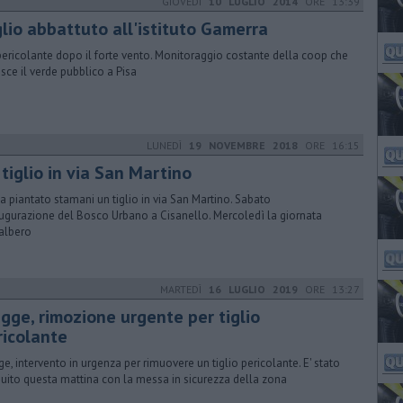
GIOVEDÌ
10 LUGLIO 2014
ORE 13:39
glio abbattuto all'istituto Gamerra
pericolante dopo il forte vento. Monitoraggio costante della coop che
isce il verde pubblico a Pisa
LUNEDÌ
19 NOVEMBRE 2018
ORE 16:15
tiglio in via San Martino
sa piantato stamani un tiglio in via San Martino. Sabato
augurazione del Bosco Urbano a Cisanello. Mercoledì la giornata
'albero
MARTEDÌ
16 LUGLIO 2019
ORE 13:27
agge, rimozione urgente per tiglio
ricolante
ge, intervento in urgenza per rimuovere un tiglio pericolante. E' stato
uito questa mattina con la messa in sicurezza della zona