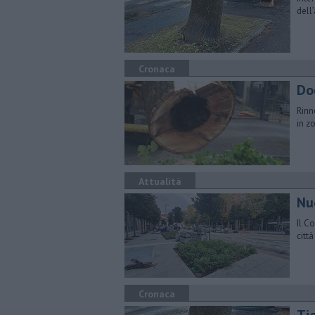
dell
Cronaca
Dod
Rinn
in z
Attualità
Nu
Il Co
citt
Cronaca