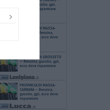
Benzina, gasolio, gpl,
ecco dove risparmiare
PROVINCIA DI MASSA-
CARRARA — ​Benzina,
gasolio, gpl, ecco dove
risparmiare
PROVINCIA DI GROSSETO
— ​Benzina, gasolio, gpl,
ecco dove risparmiare
PROVINCIA DI MASSA-
CARRARA — ​Benzina,
gasolio, gpl, ecco dove
risparmiare