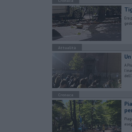
Cronaca
Ti
Era 
gest
Attualità
Un 
A Pi
l’in
dell
Cronaca
Pi
pe
Piag
eseg