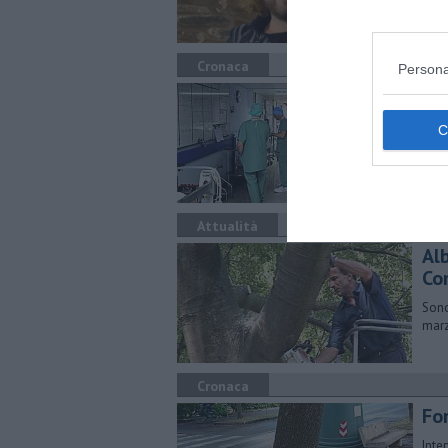
Tigl
Cronaca
Persona
Nu
E' q
loca
Attualità
Alb
Co
Sono
marz
Cronaca
For
Inte