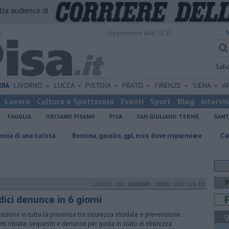
alla audience di
o
Aggiornato alle 12:31
Sab
RRA
LIVORNO
LUCCA
PISTOIA
PRATO
FIRENZE
SIENA
A
Lavoro
Cultura e Spettacolo
Eventi
Sport
Blog
Intervi
FAUGLIA
ORCIANO PISANO
PISA
SAN GIULIANO TERME
SANT
sta
​Benzina, gasolio, gpl, ecco dove risparmiare
Caldo, donati vent
LUNEDÌ
22 GIUGNO 2026
ORE 13:40
ici denunce in 6 giorni
azione in tutta la provincia tra sicurezza stradale e prevenzione.
Q
nti ritirate, sequestri e denunce per guida in stato di ebbrezza.