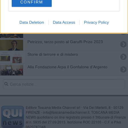
CONFIRM
Novi Musica, menzione speciale per Lorenzo
Petrizzo
Esce il nuovo disco di Francesco Bottai
Data Deletion
Data Access
Privacy Policy
Sentieri Selvaggi per I concerti alla Normale
Petrizzo, terzo posto al Garuffi Prize 2023
Storie di terrore e di mistero
Alla Fondazione Arpa il Gonfalone d’Argento
Editore Toscana Media Channel srl - Via Dei Martelli, 8 - 50129
FIRENZE - info@toscanamediachannel.it. TOSCANA MEDIA
NEWS quotidiano on line registrato presso il Tribunale di Firenze
al n. 5935 del 27.09.2013. Iscrizione ROC 22105 - C.F. e P.Iva
0620787048