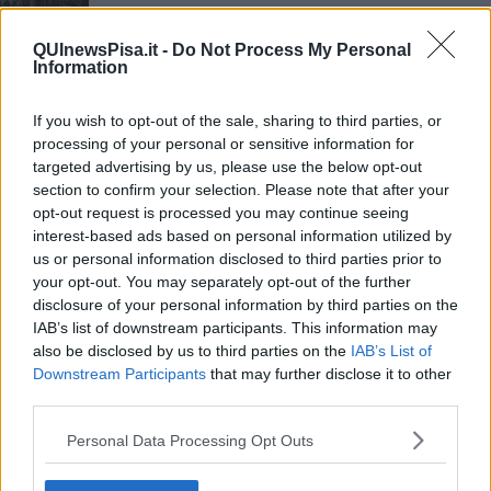
Far musica insieme al Comprensivo Falcone
QUInewsPisa.it -
Do Not Process My Personal
Information
Un premio a Leister nel programma di
Clarinettando
L'orchestra dei giovani per la musica classica
If you wish to opt-out of the sale, sharing to third parties, or
processing of your personal or sensitive information for
targeted advertising by us, please use the below opt-out
Metti una sera con due clarinetti e un violoncello
section to confirm your selection. Please note that after your
opt-out request is processed you may continue seeing
Crescere con la musica alla Filarmonica Pisana
interest-based ads based on personal information utilized by
us or personal information disclosed to third parties prior to
NavigArte, omaggio a Giacomo Puccini
your opt-out. You may separately opt-out of the further
disclosure of your personal information by third parties on the
Gran finale tra musica e omaggi
IAB’s list of downstream participants. This information may
also be disclosed by us to third parties on the
IAB’s List of
Lutto a Pisa, è scomparso il maestro Franceschi
Downstream Participants
that may further disclose it to other
third parties.
Concerto di Capodanno con lo swing di Nico Gori
Personal Data Processing Opt Outs
Concerti alla Normale, tocca a Catrani