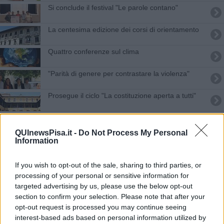
Si conclude il festival "Le parole contano"
La centesima edizione dei corsi di orientamento
Quattro conferenze sul clima
"Parità di genere per contrastare la violenza"
Prosegue il ciclo "La costituzione aperta a tutti"
I 50 anni della Guerra dei 6 giorni
QUInewsPisa.it -
Do Not Process My Personal
Testamento biologico e fine vita, un dibattito
Information
Il campus bio-medico di Roma entra nel centro
If you wish to opt-out of the sale, sharing to third parties, or
3R
processing of your personal or sensitive information for
Per i giovani la salute psicologica è una priorità
targeted advertising by us, please use the below opt-out
section to confirm your selection. Please note that after your
E' nato il Centro di Studi Avanzati per l'Intelligenza
opt-out request is processed you may continue seeing
Artificiale
interest-based ads based on personal information utilized by