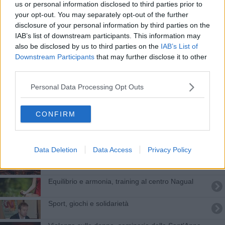
us or personal information disclosed to third parties prior to
Vernacolo e donazioni al centro trasfusionale
your opt-out. You may separately opt-out of the further
disclosure of your personal information by third parties on the
Pensare la pace, premiato un professore pisano
IAB’s list of downstream participants. This information may
also be disclosed by us to third parties on the
IAB’s List of
Il Sant'Anna presente alla Cop29
Downstream Participants
that may further disclose it to other
third parties.
Due generazioni in dialogo a Pisa
Personal Data Processing Opt Outs
Pisa ricorda il prof Giuliano Marini
CONFIRM
"La pace non è un'eccezione ma il principio"
Rinviata l'iniziativa con Fausto Bertinotti
Data Deletion
Data Access
Privacy Policy
Arriva Fausto Bertinotti
Equilibrio e armonia, training al centro Nagual
Sport, giochi e solidarietà