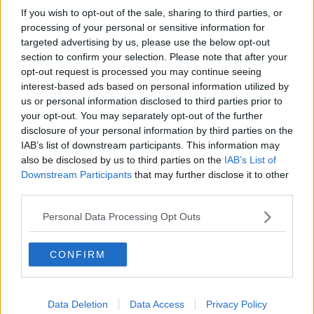
Rally degli Abeti, Pisa porta cinque equipaggi
If you wish to opt-out of the sale, sharing to third parties, or
processing of your personal or sensitive information for
Pd pisano, congressi al via con Russo
targeted advertising by us, please use the below opt-out
section to confirm your selection. Please note that after your
Cerimonia finale per il contest “VerdePisa”
opt-out request is processed you may continue seeing
interest-based ads based on personal information utilized by
Il sindaco Conti a San Giusto coi cittadini
us or personal information disclosed to third parties prior to
your opt-out. You may separately opt-out of the further
Taglio del nastro per l'Agrifiera 2026
disclosure of your personal information by third parties on the
IAB’s list of downstream participants. This information may
Il sindaco Betti rinvia il Tour nelle scuole
also be disclosed by us to third parties on the
IAB’s List of
Downstream Participants
that may further disclose it to other
I combattenti del San Francesco donano il
third parties.
sangue
Personal Data Processing Opt Outs
Giovani imprenditori, premiate le eccellenze
pisane
Addio a uno storico commerciante del litorale
CONFIRM
Sostenibilità, 500mila euro per le imprese
Data Deletion
Data Access
Privacy Policy
Studenti premiati nel segno di San Francesco