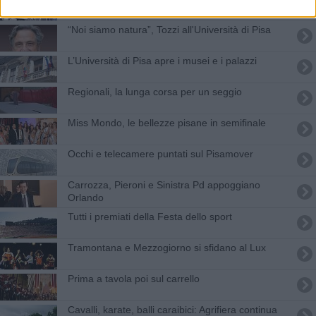
“Noi siamo natura”, Tozzi all'Università di Pisa
L’Università di Pisa apre i musei e i palazzi
Regionali, la lunga corsa per un seggio
Miss Mondo, le bellezze pisane in semifinale
Occhi e telecamere puntati sul Pisamover
Carrozza, Pieroni e Sinistra Pd appoggiano
Orlando
Tutti i premiati della Festa dello sport
Tramontana e Mezzogiorno si sfidano al Lux
Prima a tavola poi sul carrello
Cavalli, karate, balli caraibici: Agrifiera continua