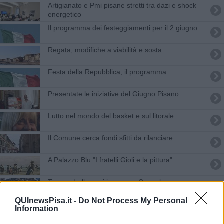
Artigianato e Pmi pisane stretti tra dazi e shock
energetico
Il programma dei festeggiamenti per il 2 giugno
Regata, modifiche a viabilità e sosta
Festa della Repubblica, il programma
Presentate le iniziative del Giugno Pisano
Lutto nel mondo del basket e sul litorale
Il Comune cerca fondi sfitti da rilanciare
A Palazzo Blu "I fratelli Gioli e la pittura"
Torna ad allenarsi in gruppo Coppola
QUInewsPisa.it -
Do Not Process My Personal
Ripafratta, lavori sul ponte verso il via
Information