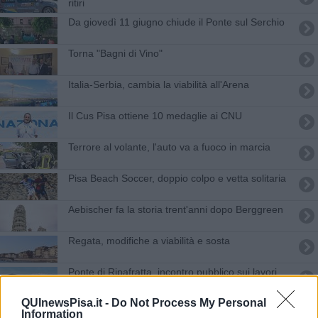
ritiri
Da giovedì 11 giugno chiude il Ponte sul Serchio
Torna "Bagni di Vino"
Italia-Serbia, cambia la viabilità all'Arena
Il Cus Pisa ottiene 10 medaglie ai CNU
Terrore al volante, l'auto va a fuoco in marcia
Pisa Beach Soccer, doppio colpo e vetta solitaria
Aebischer fa la storia trent'anni dopo Berggreen
Regata, modifiche a viabilità e sosta
Ponte di Ripafratta, incontro pubblico sui lavori
QUInewsPisa.it -
Do Not Process My Personal
Il cuore degli ex nerazzurri in campo per il Parco
Information
di Mau