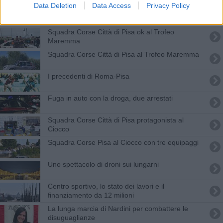
Data Deletion
Data Access
Privacy Policy
Aeroporto di Pisa, furto di profumi: tre arresti
Squadra Corse Città di Pisa ok al Trofeo
Maremma
Squadra Corse Città di Pisa al Trofeo Maremma
I precedenti di Roma-Pisa
Fuga in auto con la droga, due arrestati
Squadra Corse Città di Pisa protagonista al
Ciocco
Squadra Corse Pisa al Ciocco con tre equipaggi
Uno spettacolo di droni sui lungarni
Centro sportivo, lo stato dei lavori e il
finanziamento da 12 milioni
La lunga marcia di Nardini per combattere le
disuguaglianze