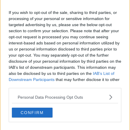
Inaugurata la Torre Nord di Cisanello
If you wish to opt-out of the sale, sharing to third parties, or
processing of your personal or sensitive information for
Rifiuti, si estende la misurazione
targeted advertising by us, please use the below opt-out
dell’indifferenziata
section to confirm your selection. Please note that after your
Tutto pronto per la prima serata di “Fuor di
opt-out request is processed you may continue seeing
Maggio”
interest-based ads based on personal information utilized by
Doppio evento in centro, cambia la viabilità
us or personal information disclosed to third parties prior to
your opt-out. You may separately opt-out of the further
Bandiere blu, Toscana sul podio tra conferme e
disclosure of your personal information by third parties on the
new entry
IAB’s list of downstream participants. This information may
Ripafratta, lavori sul ponte verso il via
also be disclosed by us to third parties on the
IAB’s List of
Downstream Participants
that may further disclose it to other
Lavoro, Pisa perde 86 autonomi al giorno
third parties.
Personal Data Processing Opt Outs
Sant'Anna, tre studenti che sfidarono il regime
Credit reputation Award 2026, 9 premiati in
CONFIRM
Toscana
​Riaperto il ponte sull'Ozzeri