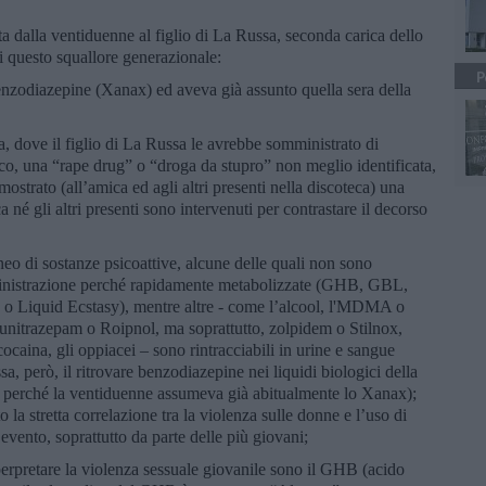
 dalla ventiduenne al figlio di La Russa, seconda carica dello
di questo squallore generazionale:
P
enzodiazepine (Xanax) ed aveva già assunto quella sera della
a, dove il figlio di La Russa le avrebbe somministrato di
co, una “rape drug” o “droga da stupro” non meglio identificata,
ostrato (all’amica ed agli altri presenti nella discoteca) una
 né gli altri presenti sono intervenuti per contrastare il decorso
eo di sostanze psicoattive, alcune delle quali non sono
ministrazione perché rapidamente metabolizzate (GHB, GBL,
o Liquid Ecstasy), mentre altre - come l’alcool, l'MDMA o
lunitrazepam o Roipnol, ma soprattutto, zolpidem o Stilnox,
aina, gli oppiacei – sono rintracciabili in urine e sangue
, però, il ritrovare benzodiazepine nei liquidi biologici della
o, perché la ventiduenne assumeva già abitualmente lo Xanax);
a stretta correlazione tra la violenza sulle donne e l’uso di
’evento, soprattutto da parte delle più giovani;
erpretare la violenza sessuale giovanile sono il GHB (acido