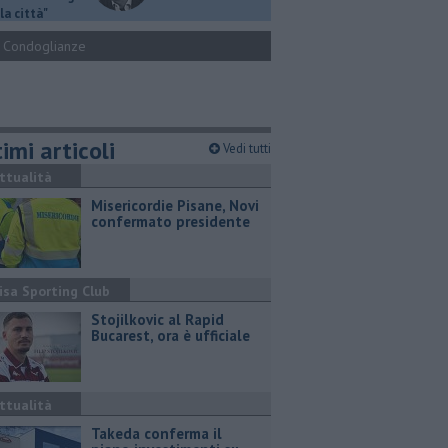
la città"
Condoglianze
imi articoli
Vedi tutti
ttualità
Misericordie Pisane, Novi
confermato presidente
isa Sporting Club
Stojilkovic al Rapid
Bucarest, ora è ufficiale
ttualità
Takeda conferma il