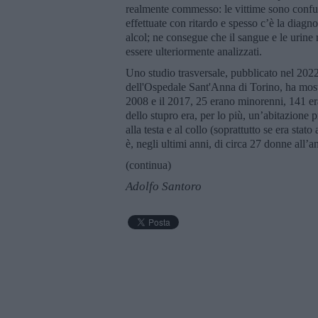
realmente commesso: le vittime sono confuse
effettuate con ritardo e spesso c’è la diagno
alcol; ne consegue che il sangue e le urine
essere ulteriormente analizzati.
Uno studio trasversale, pubblicato nel 20
dell'Ospedale Sant'Anna di Torino, ha mostr
2008 e il 2017, 25 erano minorenni, 141 era
dello stupro era, per lo più, un’abitazione p
alla testa e al collo (soprattutto se era stat
è, negli ultimi anni, di circa 27 donne all’a
(continua)
Adolfo Santoro