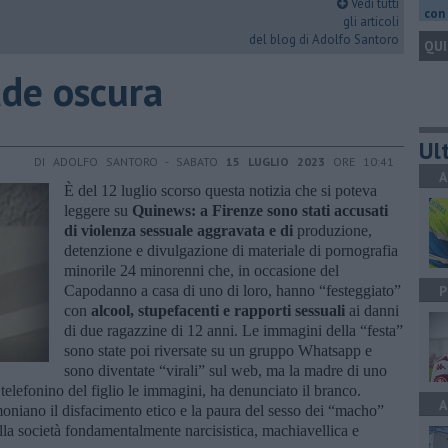
Vedi tutti
con 
gli articoli
del blog di Adolfo Santoro
QUI
iade oscura
Ult
DI ADOLFO SANTORO - SABATO
15 LUGLIO 2023
ORE 10:41
A
È del 12 luglio scorso questa notizia che si poteva
leggere su
Quinews: a Firenze sono stati accusati
di violenza sessuale aggravata e di
produzione,
detenzione e divulgazione di materiale di pornografia
minorile 24 minorenni che, in occasione del
Capodanno a casa di uno di loro, hanno “festeggiato”
P
con
alcool, stupefacenti e rapporti sessuali
ai danni
di due ragazzine di 12 anni. Le immagini della “festa”
sono state poi riversate su un gruppo Whatsapp e
sono diventate “virali” sul web, ma la madre di uno
 telefonino del figlio le immagini, ha denunciato il branco.
A
oniano il disfacimento etico e la paura del sesso dei “macho”
ella società fondamentalmente narcisistica, machiavellica e