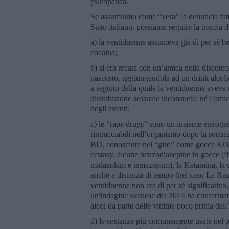
psicopatica.
Se assumiamo come “vera” la denuncia fatta
Stato italiano, possiamo seguire la traccia 
a) la ventiduenne assumeva già di per sé b
cocaina;
b) si era recata con un’amica nella discotec
nascosto, aggiungendola ad un drink alcoli
a seguito della quale la ventiduenne aveva m
disinibizione sessuale inconsueta: né l’amica
degli eventi;
c) le “rape drugs” sono un insieme eterogen
rintracciabili nell’organismo dopo la som
BD, conosciute nel “giro” come gocce KO 
ecstasy, alcune benzodiazepine in gocce (f
midazolam e temazepam), la Ketamina, la coc
anche a distanza di tempo (nel caso La Russa
ventiduenne non era di per sé significativ
un'indagine svedese del 2014 ha confermato l
alcol da parte delle vittime poco prima dell
d) le sostanze più comunemente usate nel p