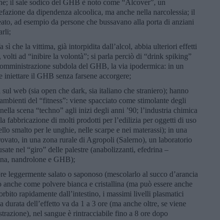
ine; il sale sodico del GHB è noto come “Alcover”, un
fazione da dipendenza alcoolica, ma anche nella narcolessia; il
 reato, ad esempio da persone che bussavano alla porta di anziani
rli;
a sì che la vittima, già intorpidita dall’alcol, abbia ulteriori effetti
volti ad “inibire la volontà”; si parla perciò di “drink spiking”
i somministrazione subdola del GHB, la via ipodermica: in un
le iniettare il GHB senza farsene accorgere;
 sul web (sia open che dark, sia italiano che straniero); hanno
 ambienti del “fitness”: viene spacciato come stimolante degli
nella scena “techno” agli inizi degli anni ’90; l’industria chimica
fabbricazione di molti prodotti per l’edilizia per oggetti di uso
o smalto per le unghie, nelle scarpe e nei materassi); in una
rovato, in una zona rurale di Agropoli (Salerno), un laboratorio
ate nel “giro” delle palestre (anabolizzanti, efedrina –
mina, nandrolone e GHB);
re leggermente salato o saponoso (mescolarlo al succo d’arancia
 o anche come polvere bianca e cristallina (ma può essere anche
sorbito rapidamente dall’intestino, i massimi livelli plasmatici
 durata dell’effetto va da 1 a 3 ore (ma anche oltre, se viene
razione), nel sangue è rintracciabile fino a 8 ore dopo