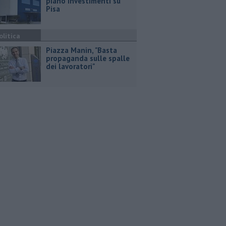
piano investimenti su
Pisa
olitica
Piazza Manin, "Basta
propaganda sulle spalle
dei lavoratori"