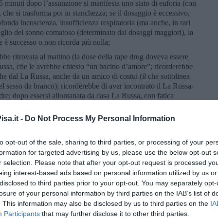
15 minuti dopo l’assunzione si manifesta uno stato di euforia (con
, che si trasforma poi in stanchezza; se il dosaggio è eccessivo,
fonda incoscienza, insufficienza respiratoria (ma anche, in rari
sveglio del sonno comatoso (determinato dai dosaggi maggiori), la
he è successo o non ricorda più nulla;
ebbe ritrovata al mattino (la dose della rape drug doveva essere
a Russa, che le avrebbe chiesto “un bacino d’amore”; ricorderebbe
che dal La Russa, anche da un amico di costui (il che sottolinea
 sesso da branco); ricorderebbe di aver incontrato il La Russa-
re; dopo essersi allontanata da casa La Russa, con fatica
mica e si sarebbe poi recata al Pronto Soccorso ospedaliero;
sa.it -
Do Not Process My Personal Information
uello di una persona che vuole rendere la vittima inerme, in stato
incosciente per abusarne a proprio piacimento, come se fosse una
; il
profilo psicologico è, dunque, quello della “triade
to opt-out of the sale, sharing to third parties, or processing of your per
opatia), che ben si integra nella “mentalità fascista”.
formation for targeted advertising by us, please use the below opt-out s
r selection. Please note that after your opt-out request is processed y
“triade oscura” sono stati studiati soprattutto attraverso la “The
eing interest-based ads based on personal information utilized by us or
 che è composta dai seguenti items, in cui (R) indica il valore
disclosed to third parties prior to your opt-out. You may separately opt-
losure of your personal information by third parties on the IAB’s list of
. This information may also be disclosed by us to third parties on the
IA
Participants
that may further disclose it to other third parties.