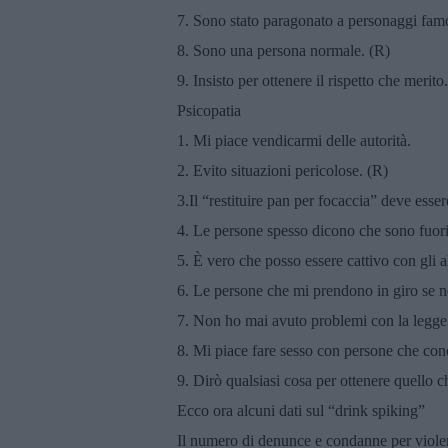
7. Sono stato paragonato a personaggi famo
8. Sono una persona normale. (R)
9. Insisto per ottenere il rispetto che merito.
Psicopatia
1. Mi piace vendicarmi delle autorità.
2. Evito situazioni pericolose. (R)
3.Il “restituire pan per focaccia” deve esser
4. Le persone spesso dicono che sono fuori
5. È vero che posso essere cattivo con gli al
6. Le persone che mi prendono in giro se 
7. Non ho mai avuto problemi con la legge
8. Mi piace fare sesso con persone che co
9. Dirò qualsiasi cosa per ottenere quello c
Ecco ora alcuni dati sul “drink spiking”
Il numero di denunce e condanne per violen