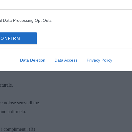
nte per ottenere ciò che voglio.
rsone importanti dalla tua parte.
l Data Processing Opt Outs
hé potrebbero essere utili in futuro.
i che puoi usare contro le persone in seguito.
CONFIRM
 rispondere alle persone.
 altri per preservare la tua reputazione.
 stesso, non gli altri.
Data Deletion
Data Access
Privacy Policy
re manipolata.
turale.
re noiose senza di me.
uano a dirmelo.
 i complimenti. (R)