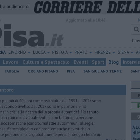
alla audience di
o
Aggiornato alle 18:45
Gio
RRA
LIVORNO
LUCCA
PISTOIA
PRATO
FIRENZE
SIENA
A
Lavoro
Cultura e Spettacolo
Eventi
Sport
Blog
Intervi
FAUGLIA
ORCIANO PISANO
PISA
SAN GIULIANO TERME
SANT
antoro
o per più di 40 anni come psichiatra; dal 1991 al 2017 sono
di secondo livello. Dal 2017 sono in pensione e ho
e in crisi alla ricerca della propria autenticità. Ho tenuto
Q
o in carico individualmente e con la famiglia persone
icosomatiche (cancro, malattie autoimmuni, allergie,
A L
iosa, fibromialgia) o con problematiche nevrotiche o
di 
 le persone in crisi gratuitamente perché ritengo che c’è un
Scar