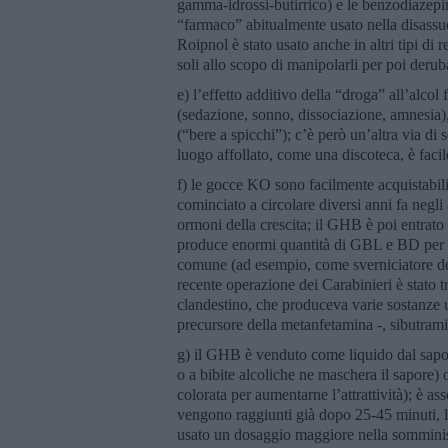
gamma-idrossi-butirrico) e le benzodiazep
“farmaco” abitualmente usato nella disassue
Roipnol è stato usato anche in altri tipi di
soli allo scopo di manipolarli per poi deruba
e) l’effetto additivo della “droga” all’alcol f
(sedazione, sonno, dissociazione, amnesia), 
(“bere a spicchi”); c’è però un’altra via d
luogo affollato, come una discoteca, è faci
f) le gocce KO sono facilmente acquistabili
cominciato a circolare diversi anni fa negli
ormoni della crescita; il GHB è poi entrato 
produce enormi quantità di GBL e BD per la 
comune (ad esempio, come sverniciatore dell
recente operazione dei Carabinieri è stato t
clandestino, che produceva varie sostanze us
precursore della metanfetamina -, sibutra
g) il GHB è venduto come liquido dal sapo
o a bibite alcoliche ne maschera il sapore)
colorata per aumentarne l’attrattività); è as
vengono raggiunti già dopo 25-45 minuti, la
usato un dosaggio maggiore nella somminist