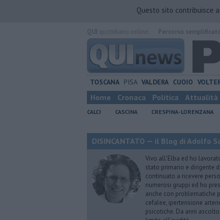
Questo sito contribuisce 
QUI
quotidiano online.
Percorso semplificat
TOSCANA
PISA
VALDERA
CUOIO
VOLTE
Home
Cronaca
Politica
Attualità
CALCI
CASCINA
CRESPINA-LORENZANA
DISINCANTATO — il Blog di Adolfo S
Vivo all’Elba ed ho lavorat
stato primario e dirigente 
continuato a ricevere person
numerosi gruppi ed ho pres
anche con problematiche ps
cefalee, ipertensione arter
psicotiche. Da anni ascolto