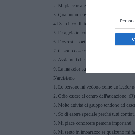
2. Mi piace usare la manipolazione intellige
3. Qualunque cosa serva, devi portare le pe
Persona
4.Evita il conflitto diretto con gli altri perc
5. È saggio tenere traccia delle informazion
6. Dovresti aspettare il momento giusto per
7. Ci sono cose che dovresti nascondere agli
8. Assicurati che i tuoi piani avvantaggino te
9. La maggior parte delle persone può esse
Narcisismo
1. Le persone mi vedono come un leader na
2. Odio essere al centro dell'attenzione. (R)
3. Molte attività di gruppo tendono ad esse
4. So di essere speciale perché tutti contin
5. Mi piace conoscere persone importanti.
6. Mi sento in imbarazzo se qualcuno mi fa