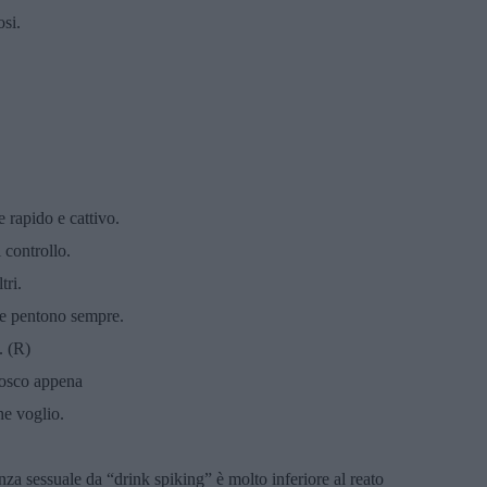
si.
e rapido e cattivo.
 controllo.
tri.
ne pentono sempre.
. (R)
nosco appena
he voglio.
za sessuale da “drink spiking” è molto inferiore al reato