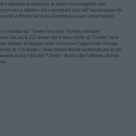
 e ritardano la denuncia, le analisi tossicologiche sono
si precoce e riduttiva del concentrarsi solo sull’intossicazione da
 raccolti al Pronto Soccorso dovrebbero essere conservati per
22 e condotto dal “Centro Soccorso Violenza Sessuale”
ato che, tra le 222 donne che si sono rivolte al “Centro” tra il
no italiane; la maggior parte conosceva l’aggressore; il luogo
rivata; in 156 donne c’erano lesioni fisiche localizzate per lo più
o assunto alcol); i dati del “Centro” dicono che l’afflusso ad esso
nno.