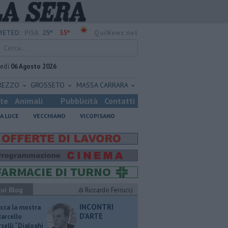
25°
35°
METEO:
PISA
QuiNews.net
vedì
06 Agosto 2026
REZZO
GROSSETO
MASSA CARRARA
ste
Animali
Pubblicità
Contatti
A LUCE
VECCHIANO
VICOPISANO
ui Blog
di Riccardo Ferrucci
INCONTRI
ucca la mostra
D'ARTE
Marcello
selli “Dialoghi