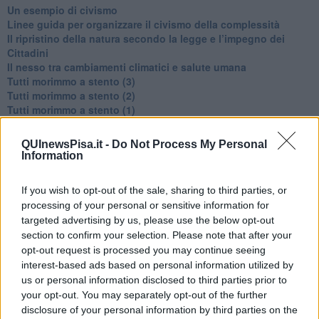
​Un esempio di civismo
​Linee guida per organizzare il civismo della complessità
​Il ripristino della natura secondo la legge e l’impegno dei
Cittadini
Il nesso tra cambiamenti climatici e salute umana
Tutti morimmo a stento (3)
Tutti morimmo a stento (2)
​Tutti morimmo a stento (1)
IL CORRIDOIO BLU il resoconto del convegno
Un manuale essenziale per seguire il CORRIDOIO BLU
QUInewsPisa.it -
Do Not Process My Personal
Il corridoio blu
Information
​Il cronoprogramma ottimale verso il full electric sui traghetti
​I costi dell’adeguamento al cold ironing
If you wish to opt-out of the sale, sharing to third parties, or
Alcune domande da esordiente agli esperti che decidono le
processing of your personal or sensitive information for
sorti dell’Elba
targeted advertising by us, please use the below opt-out
Verso il full electric a gestione pubblica dei traghetti​
section to confirm your selection. Please note that after your
​La Scienza dei Cittadini e i Cittadini per l’Aria
opt-out request is processed you may continue seeing
Trump e le sue guerre contro i deboli e contro la terra
interest-based ads based on personal information utilized by
​Le furbate elettorali della Meloni e la testardaggine
dell’opposizione
us or personal information disclosed to third parties prior to
​Date loro l’Oscar al posto del Nobel per la Pace
your opt-out. You may separately opt-out of the further
L'umanizzazione dell'economia e della politica
disclosure of your personal information by third parties on the