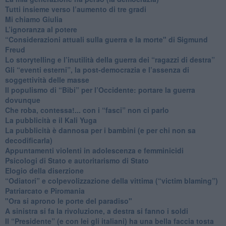
​Tutti insieme verso l’aumento di tre gradi
Mi chiamo Giulia
L’ignoranza al potere
​“Considerazioni attuali sulla guerra e la morte" di Sigmund
Freud
​Lo storytelling e l’inutilità della guerra dei “ragazzi di destra”
​Gli “eventi esterni”, la post-democrazia e l’assenza di
soggettività delle masse
​Il populismo di “Bibi” per l’Occidente: portare la guerra
dovunque
​Che roba, contessa!... con i “fasci” non ci parlo
La pubblicità e il Kali Yuga
​La pubblicità è dannosa per i bambini (e per chi non sa
decodificarla)
​Appuntamenti violenti in adolescenza e femminicidi
​Psicologi di Stato e autoritarismo di Stato
Elogio della diserzione
“Odiatori” e colpevolizzazione della vittima (“victim blaming”)
​Patriarcato e Piromania
"Ora si aprono le porte del paradiso"
​A sinistra si fa la rivoluzione, a destra si fanno i soldi
​Il “Presidente” (e con lei gli italiani) ha una bella faccia tosta