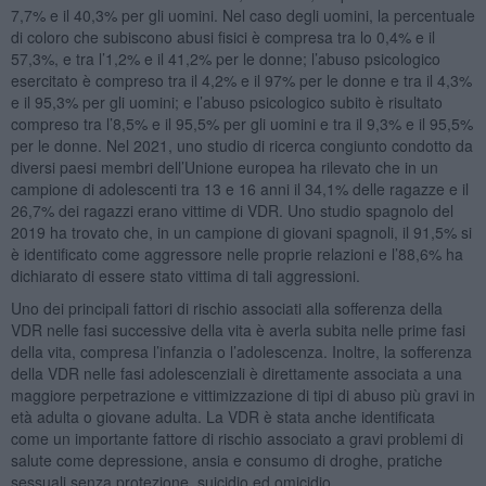
7,7% e il 40,3% per gli uomini. Nel caso degli uomini, la percentuale
di coloro che subiscono abusi fisici è compresa tra lo 0,4% e il
57,3%, e tra l’1,2% e il 41,2% per le donne; l’abuso psicologico
esercitato è compreso tra il 4,2% e il 97% per le donne e tra il 4,3%
e il 95,3% per gli uomini; e l’abuso psicologico subito è risultato
compreso tra l’8,5% e il 95,5% per gli uomini e tra il 9,3% e il 95,5%
per le donne. Nel 2021, uno studio di ricerca congiunto condotto da
diversi paesi membri dell’Unione europea ha rilevato che in un
campione di adolescenti tra 13 e 16 anni il 34,1% delle ragazze e il
26,7% dei ragazzi erano vittime di VDR. Uno studio spagnolo del
2019 ha trovato che, in un campione di giovani spagnoli, il 91,5% si
è identificato come aggressore nelle proprie relazioni e l’88,6% ha
dichiarato di essere stato vittima di tali aggressioni.
Uno dei principali fattori di rischio associati alla sofferenza della
VDR nelle fasi successive della vita è averla subita nelle prime fasi
della vita, compresa l’infanzia o l’adolescenza. Inoltre, la sofferenza
della VDR nelle fasi adolescenziali è direttamente associata a una
maggiore perpetrazione e vittimizzazione di tipi di abuso più gravi in
età adulta o giovane adulta. La VDR è stata anche identificata
come un importante fattore di rischio associato a gravi problemi di
salute come depressione, ansia e consumo di droghe, pratiche
sessuali senza protezione, suicidio ed omicidio.