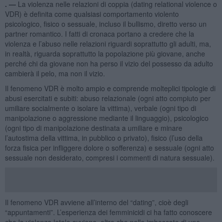
. —
La violenza nelle relazioni di coppia (dating relational violence o
VDR) è definita come qualsiasi comportamento violento
psicologico, fisico o sessuale, incluso il bullismo, diretto verso un
partner romantico. I fatti di cronaca portano a credere che la
violenza e l’abuso nelle relazioni riguardi soprattutto gli adulti, ma,
in realtà, riguarda soprattutto la popolazione più giovane, anche
perché chi da giovane non ha perso il vizio del possesso da adulto
cambierà il pelo, ma non il vizio.
Il fenomeno VDR è molto ampio e comprende molteplici tipologie di
abusi esercitati e subiti: abuso relazionale (ogni atto compiuto per
umiliare socialmente o isolare la vittima), verbale (ogni tipo di
manipolazione o aggressione mediante il linguaggio), psicologico
(ogni tipo di manipolazione destinata a umiliare e minare
l’autostima della vittima, in pubblico o privato), fisico (l’uso della
forza fisica per infliggere dolore o sofferenza) e sessuale (ogni atto
sessuale non desiderato, compresi i commenti di natura sessuale).
Il fenomeno VDR avviene all’interno del “dating”, cioè degli
“appuntamenti”. L’esperienza dei femminicidi ci ha fatto conoscere
che la violenza letale avviene, oltre che nelle imboscate di uno