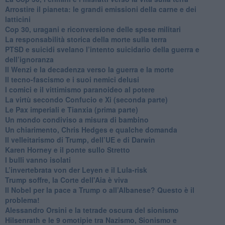
Arrostire il pianeta: le grandi emissioni della carne e dei
latticini
​Cop 30, uragani e riconversione delle spese militari
La responsabilità storica della morte sulla terra
PTSD e suicidi svelano l’intento suicidario della guerra e
dell’ignoranza
Il Wenzi e la decadenza verso la guerra e la morte
​Il tecno-fascismo e i suoi nemici delusi
​I comici e il vittimismo paranoideo al potere
​La virtù secondo Confucio e Xi (seconda parte)
Le Pax imperiali e Tianxia (prima parte)
Un mondo condiviso a misura di bambino
​Un chiarimento, Chris Hedges e qualche domanda
Il velleitarismo di Trump, dell’UE e di Darwin
​Karen Horney e il ponte sullo Stretto
​I bulli vanno isolati
L’invertebrata von der Leyen e il Lula-risk
Trump soffre, la Corte dell'Aia è viva
​Il Nobel per la pace a Trump o all’Albanese? Questo è il
problema!
​Alessandro Orsini e la tetrade oscura del sionismo
​Hilsenrath e le 9 omotipie tra Nazismo, Sionismo e