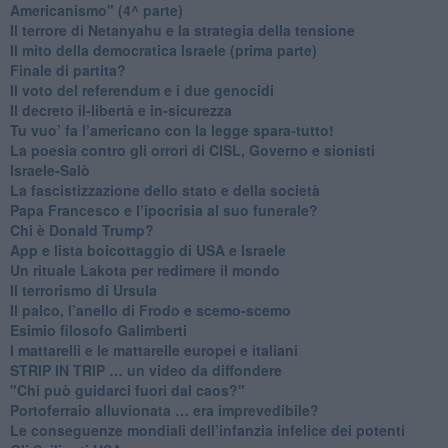
Americanismo" (4^ parte)
​Il terrore di Netanyahu e la strategia della tensione
Il mito della democratica Israele (prima parte)
​Finale di partita?
​Il voto del referendum e i due genocidi
Il decreto il-libertà e in-sicurezza
Tu vuo’ fa l’americano con la legge spara-tutto!
La poesia contro gli orrori di CISL, Governo e sionisti
Israele-Salò
​La fascistizzazione dello stato e della società
Papa Francesco e l’ipocrisia al suo funerale?
​Chi è Donald Trump?
App e lista boicottaggio di USA e Israele
​Un rituale Lakota per redimere il mondo
Il terrorismo di Ursula
​Il palco, l’anello di Frodo e scemo-scemo
Esimio filosofo Galimberti
​I mattarelli e le mattarelle europei e italiani
​STRIP IN TRIP … un video da diffondere
"Chi può guidarci fuori dal caos?"
​Portoferraio alluvionata … era imprevedibile?
Le conseguenze mondiali dell’infanzia infelice dei potenti