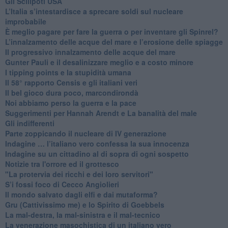
​Gli Scilipoti USA
L’Italia s’intestardisce a sprecare soldi sul nucleare
improbabile
È meglio pagare per fare la guerra o per inventare gli Spinrel?
​L’innalzamento delle acque del mare e l’erosione delle spiagge
​Il progressivo innalzamento delle acque del mare
​Gunter Pauli e il desalinizzare meglio e a costo minore
I tipping points e la stupidità umana
​Il 58° rapporto Censis e gli italiani veri
​Il bel gioco dura poco, marcondirondà
Noi abbiamo perso la guerra e la pace
Suggerimenti per Hannah Arendt e La banalità del male
​Gli indifferenti
Parte zoppicando il nucleare di IV generazione
​Indagine … l’italiano vero confessa la sua innocenza
Indagine su un cittadino al di sopra di ogni sospetto
Notizie tra l'orrore ed il grottesco
"La protervia dei ricchi e dei loro servitori"
S’i fossi foco di Cecco Angiolieri
​Il mondo salvato dagli elfi e dai mutaforma?
Gru (Cattivissimo me) e lo Spirito di Goebbels
​La mal-destra, la mal-sinistra e il mal-tecnico
​La venerazione masochistica di un italiano vero