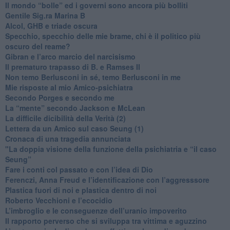
​Il mondo “bolle” ed i governi sono ancora più bolliti
​Gentile Sig.ra Marina B
​Alcol, GHB e triade oscura
​Specchio, specchio delle mie brame, chi è il politico più
oscuro del reame?
​Gibran e l’arco marcio del narcisismo
​Il prematuro trapasso di B. e Ramses II
​Non temo Berlusconi in sé, temo Berlusconi in me
​Mie risposte al mio Amico-psichiatra
​Secondo Porges e secondo me
​La “mente” secondo Jackson e McLean
La difficile dicibilità della Verità (2)
​Lettera da un Amico sul caso Seung (1)
​Cronaca di una tragedia annunciata
"​La doppia visione della funzione della psichiatria e “il caso
Seung”
​Fare i conti col passato e con l’idea di Dio
​Ferenczi, Anna Freud e l’identificazione con l’aggresssore
Plastica fuori di noi e plastica dentro di noi
​Roberto Vecchioni e l’ecocidio
​L’imbroglio e le conseguenze dell’uranio impoverito
​Il rapporto perverso che si sviluppa tra vittima e aguzzino