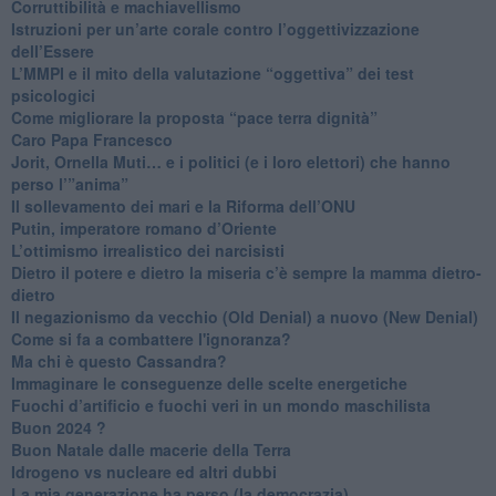
​Corruttibilità e machiavellismo
Istruzioni per un’arte corale contro l’oggettivizzazione
dell’Essere
​L’MMPI e il mito della valutazione “oggettiva” dei test
psicologici
Come migliorare la proposta “pace terra dignità”
Caro Papa Francesco
​Jorit, Ornella Muti… e i politici (e i loro elettori) che hanno
perso l’”anima”
​Il sollevamento dei mari e la Riforma dell’ONU
Putin, imperatore romano d’Oriente
​L’ottimismo irrealistico dei narcisisti
​Dietro il potere e dietro la miseria c’è sempre la mamma dietro-
dietro
Il negazionismo da vecchio (Old Denial) a nuovo (New Denial)
Come si fa a combattere l'ignoranza?
Ma chi è questo Cassandra?
Immaginare le conseguenze delle scelte energetiche
​Fuochi d’artificio e fuochi veri in un mondo maschilista
Buon 2024 ?
​Buon Natale dalle macerie della Terra
​Idrogeno vs nucleare ed altri dubbi
​La mia generazione ha perso (la democrazia)