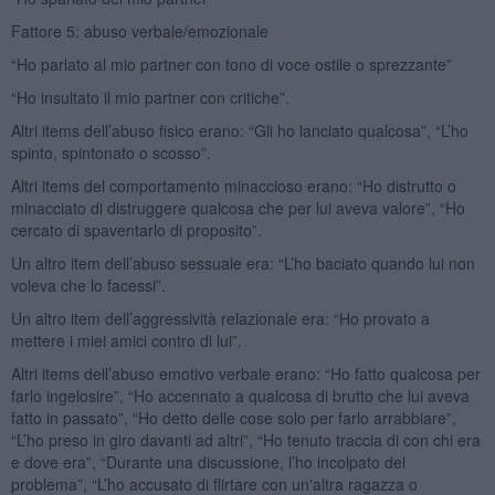
Fattore 5: abuso verbale/emozionale
“Ho parlato al mio partner con tono di voce ostile o sprezzante”
“Ho insultato il mio partner con critiche”.
Altri items dell’abuso fisico erano: “Gli ho lanciato qualcosa”, “L’ho
spinto, spintonato o scosso”.
Altri items del comportamento minaccioso erano: “Ho distrutto o
minacciato di distruggere qualcosa che per lui aveva valore”, “Ho
cercato di spaventarlo di proposito”.
Un altro item dell’abuso sessuale era: “L’ho baciato quando lui non
voleva che lo facessi”.
Un altro item dell’aggressività relazionale era: “Ho provato a
mettere i miei amici contro di lui”.
Altri items dell’abuso emotivo verbale erano: “Ho fatto qualcosa per
farlo ingelosire”, “Ho accennato a qualcosa di brutto che lui aveva
fatto in passato”, “Ho detto delle cose solo per farlo arrabbiare”,
“L’ho preso in giro davanti ad altri”, “Ho tenuto traccia di con chi era
e dove era”, “Durante una discussione, l’ho incolpato del
problema”, “L’ho accusato di flirtare con un'altra ragazza o