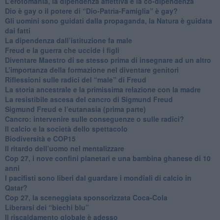
L’erotomania, la dipendenza affettiva e la co-dipendenza
​Dio è gay o il potere di “Dio-Patria-Famiglia” è gay?
​Gli uomini sono guidati dalla propaganda, la Natura è guidata
dai fatti
La dipendenza dall’istituzione fa male
​Freud e la guerra che uccide i figli
​Diventare Maestro di se stesso prima di insegnare ad un altro
L’importanza della formazione nel diventare genitori
Riflessioni sulle radici del “male” di Freud
​La storia ancestrale e la primissima relazione con la madre
​La resistibile ascesa del cancro di Sigmund Freud
Sigmund Freud e l’eutanasia (prima parte)
Cancro: intervenire sulle conseguenze o sulle radici?
​Il calcio e la società dello spettacolo
Biodiversità e COP15
​Il ritardo dell’uomo nel mentalizzare
​Cop 27, i nove confini planetari e una bambina ghanese di 10
anni
​I pacifisti sono liberi dal guardare i mondiali di calcio in
Qatar?
​Cop 27, la sceneggiata sponsorizzata Coca-Cola
​Liberarsi dei “biechi blu”
Il riscaldamento globale è adesso