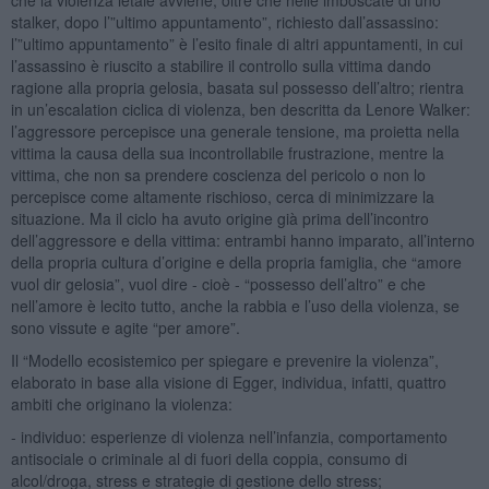
stalker, dopo l’”ultimo appuntamento”, richiesto dall’assassino:
l’”ultimo appuntamento” è l’esito finale di altri appuntamenti, in cui
l’assassino è riuscito a stabilire il controllo sulla vittima dando
ragione alla propria gelosia, basata sul possesso dell’altro; rientra
in un’escalation ciclica di violenza, ben descritta da Lenore Walker:
l’aggressore percepisce una generale tensione, ma proietta nella
vittima la causa della sua incontrollabile frustrazione, mentre la
vittima, che non sa prendere coscienza del pericolo o non lo
percepisce come altamente rischioso, cerca di minimizzare la
situazione. Ma il ciclo ha avuto origine già prima dell’incontro
dell’aggressore e della vittima: entrambi hanno imparato, all’interno
della propria cultura d’origine e della propria famiglia, che “amore
vuol dir gelosia”, vuol dire - cioè - “possesso dell’altro” e che
nell’amore è lecito tutto, anche la rabbia e l’uso della violenza, se
sono vissute e agite “per amore”.
Il “Modello ecosistemico per spiegare e prevenire la violenza”,
elaborato in base alla visione di Egger, individua, infatti, quattro
ambiti che originano la violenza:
- individuo: esperienze di violenza nell’infanzia, comportamento
antisociale o criminale al di fuori della coppia, consumo di
alcol/droga, stress e strategie di gestione dello stress;