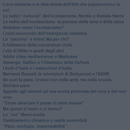
​L’eco-nazismo e le idee-forma dell’800 che sopravvivono in
noi
​Le radici “culturali” dell’ecofascismo, Nordio e Kamala Harris
Le radici dell’ecofascismo: la purezza della terra e della razza
Andiamo verso l’ecofascismo?
I costi economici dell’emergenza climatica
​La “pacchia” è finita! Ma per chi?
​Il fallimento della convivenza civile
​I vizi di Hitler e quelli degli altri
Addio clima mediterraneo e Medicane
​Assange, Galileo e l’Ossimoro della Cultura
​I bulli d’Italia e i masochisti d’Italia
​Bertrand Russell, le televisioni di Berlusconi e l’ADHD
​Se vuoi la pace, investi non nelle armi, ma nella scuola
​Dichiara pace
​Appello agli elettori ad una scelta profonda del voto e del non
voto
"Come sfasciare il paese in sette mosse"
​Ma questi ci sono o ci fanno?
​Le “tua” libera scelta
Cambiamento climatico e realtà sostenibili
“Pace, ecologia, responsabilità”