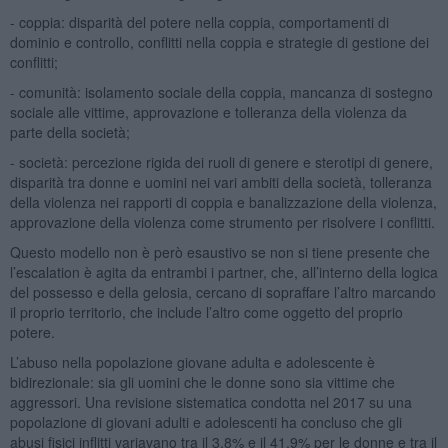
- coppia: disparità del potere nella coppia, comportamenti di
dominio e controllo, conflitti nella coppia e strategie di gestione dei
conflitti;
- comunità: isolamento sociale della coppia, mancanza di sostegno
sociale alle vittime, approvazione e tolleranza della violenza da
parte della società;
- società: percezione rigida dei ruoli di genere e sterotipi di genere,
disparità tra donne e uomini nei vari ambiti della società, tolleranza
della violenza nei rapporti di coppia e banalizzazione della violenza,
approvazione della violenza come strumento per risolvere i conflitti.
Questo modello non è però esaustivo se non si tiene presente che
l’escalation è agita da entrambi i partner, che, all’interno della logica
del possesso e della gelosia, cercano di sopraffare l’altro marcando
il proprio territorio, che include l’altro come oggetto del proprio
potere.
L’abuso nella popolazione giovane adulta e adolescente è
bidirezionale: sia gli uomini che le donne sono sia vittime che
aggressori. Una revisione sistematica condotta nel 2017 su una
popolazione di giovani adulti e adolescenti ha concluso che gli
abusi fisici inflitti variavano tra il 3,8% e il 41,9% per le donne e tra il