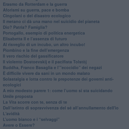
​Erasmo da Rotterdam e la guerra
​Aforismi su guerra, pace e bomba
Cingolani o del disastro ecologico
​Il metano ci dà una mano nel suicidio del pianeta
​Dio? Patria? Famiglia?
Portogallo, esempio di politica energetica
​Elisabetta II e l’assenza di futuro
Al risveglio di un incubo, un altro incubo!
​Piombino e la fine dell’emergenza
​Il vero rischio del gassificatore
​Il violento Dostoevskij e il pacifista Tolstòj
​Buddha, Franco Basaglia e l’”ecocidio” dei negazi
​È difficile vivere da sani in un mondo malato
Solastalgia e lotta contro le prepotenze dei governi anti-
ecologici
​A mio modesto parere 1: come l’uomo si sta suicidando
​Umile proposta
​La Vita scorre con te, senza di te
​Dall’istinto di sopravvivenza del sé all’annullamento dell'io
L'avidità
​L’uomo bianco e i “selvaggi”
​Avere o Essere?