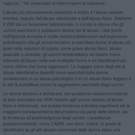
ragazzo”, “Ho minacciato di interrompere la relazione”.
L’abuso più comunemente esercitato e subito è l’abuso verbale-
emotivo, seguito dall’abuso relazionale e dall’abuso fisico. Sebbene
il VDR sia un fenomeno bidirezionale, in cui sia le donne che gli
uomini esercitano e subiscono diversi tipi di abuso, i dati forniti
dall’Agenzia europea e molte recenti pubblicazioni sull’argomento
sottolineano che gli uomini tendono a esercitare forme di abuso più
gravi nelle relazioni di coppia, come grave abuso fisico, abuso
sessuale o omicidio: gli uomini tenderebbero ad essere meno
tolleranti all’abuso nelle sue molteplici forme e ad identificarsi più
come vittime che come aggressori. La maggior parte degli atti di
abuso identificati e descritti come esercitati dalle donne
consistevano in un abuso psicologico o in un abuso fisico leggero o
in atti di autodifesa contro le aggressioni esercitate dagli uomini.
Le donne tendono a dichiarare, nei questionari autosomministrati,
di aver esercitato più VDR rispetto agli uomini rispetto all’abuso
fisico e relazionale, ma questa tendenza potrebbe esprimere sia la
maggiore consapevolezza del problema da parte delle donne, sia
la tendenza all’autoindulgenza degli uomini. I questionari
autosomministrati, come CADRI, non sono, inoltre, in grado di
identificare se gli atti abusivi commessi dalle donne siano una