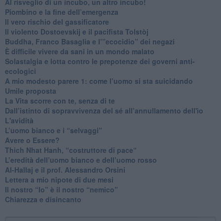
Al risveglio di un incubo, un altro incubo!
​Piombino e la fine dell’emergenza
​Il vero rischio del gassificatore
​Il violento Dostoevskij e il pacifista Tolstòj
​Buddha, Franco Basaglia e l’”ecocidio” dei negazi
​È difficile vivere da sani in un mondo malato
Solastalgia e lotta contro le prepotenze dei governi anti-
ecologici
​A mio modesto parere 1: come l’uomo si sta suicidando
​Umile proposta
​La Vita scorre con te, senza di te
​Dall’istinto di sopravvivenza del sé all’annullamento dell'io
L'avidità
​L’uomo bianco e i “selvaggi”
​Avere o Essere?
​Thich Nhat Hanh, “costruttore di pace“
​L’eredità dell’uomo bianco e dell’uomo rosso
Al-Hallaj e il prof. Alessandro Orsini
​Lettera a mio nipote di due mesi
​Il nostro “Io” è il nostro “nemico”
​Chiarezza e disincanto