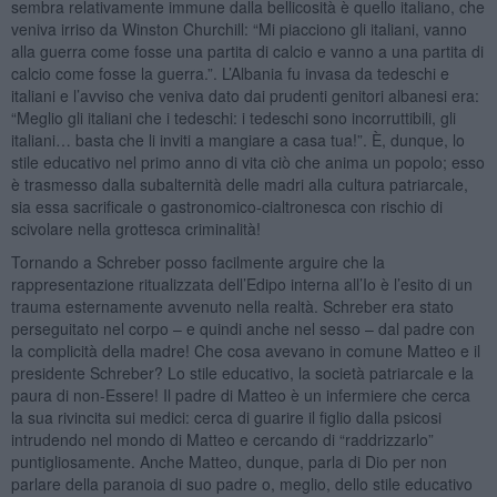
sembra relativamente immune dalla bellicosità è quello italiano, che
veniva irriso da Winston Churchill: “Mi piacciono gli italiani, vanno
alla guerra come fosse una partita di calcio e vanno a una partita di
calcio come fosse la guerra.”. L’Albania fu invasa da tedeschi e
italiani e l’avviso che veniva dato dai prudenti genitori albanesi era:
“Meglio gli italiani che i tedeschi: i tedeschi sono incorruttibili, gli
italiani… basta che li inviti a mangiare a casa tua!”. È, dunque, lo
stile educativo nel primo anno di vita ciò che anima un popolo; esso
è trasmesso dalla subalternità delle madri alla cultura patriarcale,
sia essa sacrificale o gastronomico-cialtronesca con rischio di
scivolare nella grottesca criminalità!
Tornando a Schreber posso facilmente arguire che la
rappresentazione ritualizzata dell’Edipo interna all’Io è l’esito di un
trauma esternamente avvenuto nella realtà. Schreber era stato
perseguitato nel corpo – e quindi anche nel sesso – dal padre con
la complicità della madre! Che cosa avevano in comune Matteo e il
presidente Schreber? Lo stile educativo, la società patriarcale e la
paura di non-Essere! Il padre di Matteo è un infermiere che cerca
la sua rivincita sui medici: cerca di guarire il figlio dalla psicosi
intrudendo nel mondo di Matteo e cercando di “raddrizzarlo”
puntigliosamente. Anche Matteo, dunque, parla di Dio per non
parlare della paranoia di suo padre o, meglio, dello stile educativo