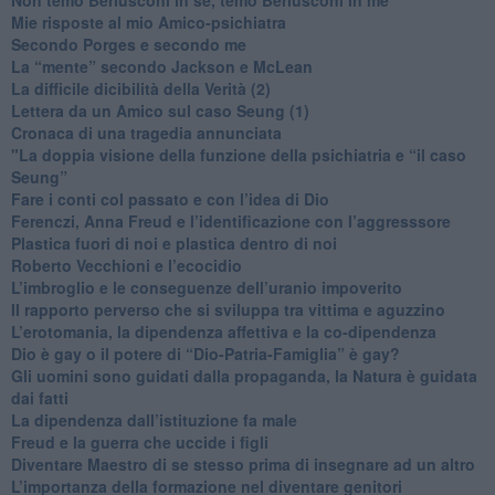
​Mie risposte al mio Amico-psichiatra
​Secondo Porges e secondo me
​La “mente” secondo Jackson e McLean
La difficile dicibilità della Verità (2)
​Lettera da un Amico sul caso Seung (1)
​Cronaca di una tragedia annunciata
"​La doppia visione della funzione della psichiatria e “il caso
Seung”
​Fare i conti col passato e con l’idea di Dio
​Ferenczi, Anna Freud e l’identificazione con l’aggresssore
Plastica fuori di noi e plastica dentro di noi
​Roberto Vecchioni e l’ecocidio
​L’imbroglio e le conseguenze dell’uranio impoverito
​Il rapporto perverso che si sviluppa tra vittima e aguzzino
L’erotomania, la dipendenza affettiva e la co-dipendenza
​Dio è gay o il potere di “Dio-Patria-Famiglia” è gay?
​Gli uomini sono guidati dalla propaganda, la Natura è guidata
dai fatti
La dipendenza dall’istituzione fa male
​Freud e la guerra che uccide i figli
​Diventare Maestro di se stesso prima di insegnare ad un altro
L’importanza della formazione nel diventare genitori