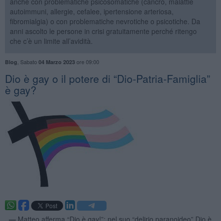
anche con problematiche psicosomatiche (cancro, malattie
autoimmuni, allergie, cefalee, ipertensione arteriosa,
fibromialgia) o con problematiche nevrotiche o psicotiche. Da
anni ascolto le persone in crisi gratuitamente perché ritengo
che c’è un limite all’avidità.
,
Sabato
ore 09:00
Blog
04 Marzo 2023
​Dio è gay o il potere di “Dio-Patria-Famiglia”
è gay?
. —
Matteo afferma “Dio è gay!”: nel suo “delirio paranoideo” Dio è