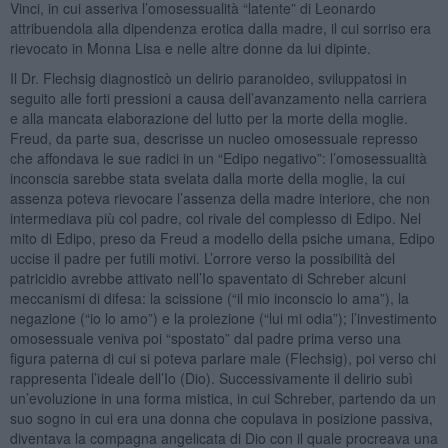
Vinci, in cui asseriva l’omosessualità “latente” di Leonardo
attribuendola alla dipendenza erotica dalla madre, il cui sorriso era
rievocato in Monna Lisa e nelle altre donne da lui dipinte.
Il Dr. Flechsig diagnosticò un delirio paranoideo, sviluppatosi in
seguito alle forti pressioni a causa dell’avanzamento nella carriera
e alla mancata elaborazione del lutto per la morte della moglie.
Freud, da parte sua, descrisse un nucleo omosessuale represso
che affondava le sue radici in un “Edipo negativo”: l’omosessualità
inconscia sarebbe stata svelata dalla morte della moglie, la cui
assenza poteva rievocare l’assenza della madre interiore, che non
intermediava più col padre, col rivale del complesso di Edipo. Nel
mito di Edipo, preso da Freud a modello della psiche umana, Edipo
uccise il padre per futili motivi. L’orrore verso la possibilità del
patricidio avrebbe attivato nell’Io spaventato di Schreber alcuni
meccanismi di difesa: la scissione (“il mio inconscio lo ama”), la
negazione (“io lo amo”) e la proiezione (“lui mi odia”); l’investimento
omosessuale veniva poi “spostato” dal padre prima verso una
figura paterna di cui si poteva parlare male (Flechsig), poi verso chi
rappresenta l’ideale dell’Io (Dio). Successivamente il delirio subì
un’evoluzione in una forma mistica, in cui Schreber, partendo da un
suo sogno in cui era una donna che copulava in posizione passiva,
diventava la compagna angelicata di Dio con il quale procreava una