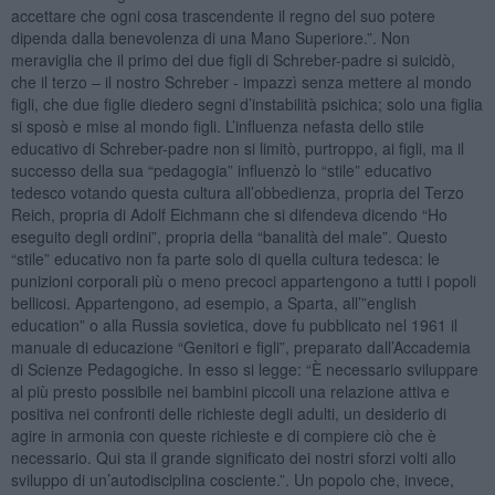
accettare che ogni cosa trascendente il regno del suo potere
dipenda dalla benevolenza di una Mano Superiore.”. Non
meraviglia che il primo dei due figli di Schreber-padre si suicidò,
che il terzo – il nostro Schreber - impazzì senza mettere al mondo
figli, che due figlie diedero segni d’instabilità psichica; solo una figlia
si sposò e mise al mondo figli. L’influenza nefasta dello stile
educativo di Schreber-padre non si limitò, purtroppo, ai figli, ma il
successo della sua “pedagogia” influenzò lo “stile” educativo
tedesco votando questa cultura all’obbedienza, propria del Terzo
Reich, propria di Adolf Eichmann che si difendeva dicendo “Ho
eseguito degli ordini”, propria della “banalità del male”. Questo
“stile” educativo non fa parte solo di quella cultura tedesca: le
punizioni corporali più o meno precoci appartengono a tutti i popoli
bellicosi. Appartengono, ad esempio, a Sparta, all’”english
education” o alla Russia sovietica, dove fu pubblicato nel 1961 il
manuale di educazione “Genitori e figli”, preparato dall’Accademia
di Scienze Pedagogiche. In esso si legge: “È necessario sviluppare
al più presto possibile nei bambini piccoli una relazione attiva e
positiva nei confronti delle richieste degli adulti, un desiderio di
agire in armonia con queste richieste e di compiere ciò che è
necessario. Qui sta il grande significato dei nostri sforzi volti allo
sviluppo di un’autodisciplina cosciente.”. Un popolo che, invece,