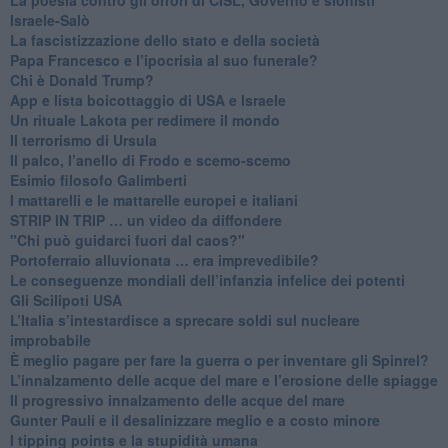
Israele-Salò
​La fascistizzazione dello stato e della società
Papa Francesco e l’ipocrisia al suo funerale?
​Chi è Donald Trump?
App e lista boicottaggio di USA e Israele
​Un rituale Lakota per redimere il mondo
Il terrorismo di Ursula
​Il palco, l’anello di Frodo e scemo-scemo
Esimio filosofo Galimberti
​I mattarelli e le mattarelle europei e italiani
​STRIP IN TRIP … un video da diffondere
"Chi può guidarci fuori dal caos?"
​Portoferraio alluvionata … era imprevedibile?
Le conseguenze mondiali dell’infanzia infelice dei potenti
​Gli Scilipoti USA
L’Italia s’intestardisce a sprecare soldi sul nucleare
improbabile
È meglio pagare per fare la guerra o per inventare gli Spinrel?
​L’innalzamento delle acque del mare e l’erosione delle spiagge
​Il progressivo innalzamento delle acque del mare
​Gunter Pauli e il desalinizzare meglio e a costo minore
I tipping points e la stupidità umana