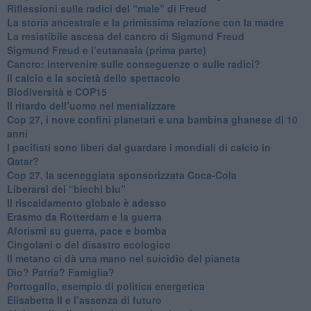
Riflessioni sulle radici del “male” di Freud
​La storia ancestrale e la primissima relazione con la madre
​La resistibile ascesa del cancro di Sigmund Freud
Sigmund Freud e l’eutanasia (prima parte)
Cancro: intervenire sulle conseguenze o sulle radici?
​Il calcio e la società dello spettacolo
Biodiversità e COP15
​Il ritardo dell’uomo nel mentalizzare
​Cop 27, i nove confini planetari e una bambina ghanese di 10
anni
​I pacifisti sono liberi dal guardare i mondiali di calcio in
Qatar?
​Cop 27, la sceneggiata sponsorizzata Coca-Cola
​Liberarsi dei “biechi blu”
Il riscaldamento globale è adesso
​Erasmo da Rotterdam e la guerra
​Aforismi su guerra, pace e bomba
Cingolani o del disastro ecologico
​Il metano ci dà una mano nel suicidio del pianeta
​Dio? Patria? Famiglia?
Portogallo, esempio di politica energetica
​Elisabetta II e l’assenza di futuro