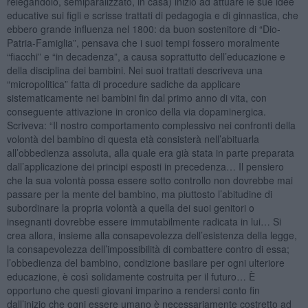
relegandolo, semiparalizzato, in casa) iniziò ad attuare le sue idee
educative sui figli e scrisse trattati di pedagogia e di ginnastica, che
ebbero grande influenza nel 1800: da buon sostenitore di “Dio-
Patria-Famiglia”, pensava che i suoi tempi fossero moralmente
“fiacchi” e “in decadenza”, a causa soprattutto dell’educazione e
della disciplina dei bambini. Nei suoi trattati descriveva una
“micropolitica” fatta di procedure sadiche da applicare
sistematicamente nei bambini fin dal primo anno di vita, con
conseguente attivazione in cronico della via dopaminergica.
Scriveva: “Il nostro comportamento complessivo nei confronti della
volontà del bambino di questa età consisterà nell’abituarla
all’obbedienza assoluta, alla quale era già stata in parte preparata
dall’applicazione dei principi esposti in precedenza… Il pensiero
che la sua volontà possa essere sotto controllo non dovrebbe mai
passare per la mente del bambino, ma piuttosto l’abitudine di
subordinare la propria volontà a quella dei suoi genitori o
insegnanti dovrebbe essere immutabilmente radicata in lui… Si
crea allora, insieme alla consapevolezza dell’esistenza della legge,
la consapevolezza dell’impossibilità di combattere contro di essa;
l’obbedienza del bambino, condizione basilare per ogni ulteriore
educazione, è così solidamente costruita per il futuro… È
opportuno che questi giovani imparino a rendersi conto fin
dall’inizio che ogni essere umano è necessariamente costretto ad