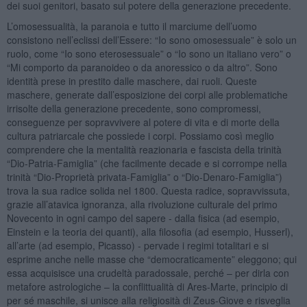
dei suoi genitori, basato sul potere della generazione precedente.
L’omosessualità, la paranoia e tutto il marciume dell’uomo
consistono nell’eclissi dell’Essere: “Io sono omosessuale” è solo un
ruolo, come “Io sono eterosessuale” o “Io sono un italiano vero” o
“Mi comporto da paranoideo o da anoressico o da altro”. Sono
identità prese in prestito dalle maschere, dai ruoli. Queste
maschere, generate dall’esposizione dei corpi alle problematiche
irrisolte della generazione precedente, sono compromessi,
conseguenze per sopravvivere al potere di vita e di morte della
cultura patriarcale che possiede i corpi. Possiamo così meglio
comprendere che la mentalità reazionaria e fascista della trinità
“Dio-Patria-Famiglia” (che facilmente decade e si corrompe nella
trinità “Dio-Proprietà privata-Famiglia” o “Dio-Denaro-Famiglia”)
trova la sua radice solida nel 1800. Questa radice, sopravvissuta,
grazie all’atavica ignoranza, alla rivoluzione culturale del primo
Novecento in ogni campo del sapere - dalla fisica (ad esempio,
Einstein e la teoria dei quanti), alla filosofia (ad esempio, Husserl),
all’arte (ad esempio, Picasso) - pervade i regimi totalitari e si
esprime anche nelle masse che “democraticamente” eleggono; qui
essa acquisisce una crudeltà paradossale, perché – per dirla con
metafore astrologiche – la conflittualità di Ares-Marte, principio di
per sé maschile, si unisce alla religiosità di Zeus-Giove e risveglia