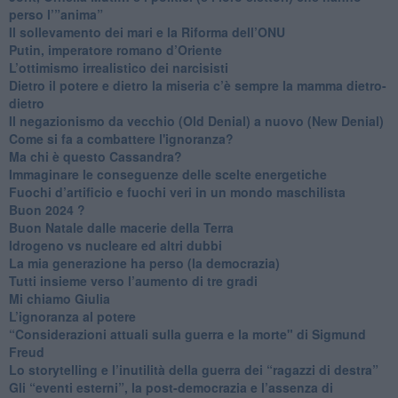
perso l’”anima”
​Il sollevamento dei mari e la Riforma dell’ONU
Putin, imperatore romano d’Oriente
​L’ottimismo irrealistico dei narcisisti
​Dietro il potere e dietro la miseria c’è sempre la mamma dietro-
dietro
Il negazionismo da vecchio (Old Denial) a nuovo (New Denial)
Come si fa a combattere l'ignoranza?
Ma chi è questo Cassandra?
Immaginare le conseguenze delle scelte energetiche
​Fuochi d’artificio e fuochi veri in un mondo maschilista
Buon 2024 ?
​Buon Natale dalle macerie della Terra
​Idrogeno vs nucleare ed altri dubbi
​La mia generazione ha perso (la democrazia)
​Tutti insieme verso l’aumento di tre gradi
Mi chiamo Giulia
L’ignoranza al potere
​“Considerazioni attuali sulla guerra e la morte" di Sigmund
Freud
​Lo storytelling e l’inutilità della guerra dei “ragazzi di destra”
​Gli “eventi esterni”, la post-democrazia e l’assenza di