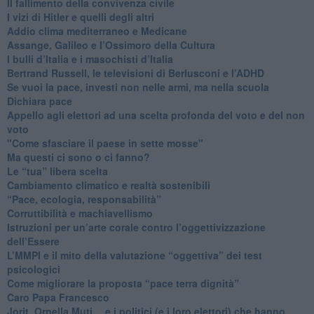
​Il fallimento della convivenza civile
​I vizi di Hitler e quelli degli altri
Addio clima mediterraneo e Medicane
​Assange, Galileo e l’Ossimoro della Cultura
​I bulli d’Italia e i masochisti d’Italia
​Bertrand Russell, le televisioni di Berlusconi e l’ADHD
​Se vuoi la pace, investi non nelle armi, ma nella scuola
​Dichiara pace
​Appello agli elettori ad una scelta profonda del voto e del non
voto
"Come sfasciare il paese in sette mosse"
​Ma questi ci sono o ci fanno?
​Le “tua” libera scelta
Cambiamento climatico e realtà sostenibili
“Pace, ecologia, responsabilità”
​Corruttibilità e machiavellismo
Istruzioni per un’arte corale contro l’oggettivizzazione
dell’Essere
​L’MMPI e il mito della valutazione “oggettiva” dei test
psicologici
Come migliorare la proposta “pace terra dignità”
Caro Papa Francesco
​Jorit, Ornella Muti… e i politici (e i loro elettori) che hanno