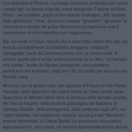
l’ira distruttiva di Plutone, il principio femminile di Medea che uccide
i propri figli. Le donne maschili, come Margareth Thacher ed Evita
Peron , sono adatte, grazie al loro fascino androgino, alla “società
dello spettacolo”: esse, da brave massaie “ignoranti”, “ignorano” la
rivoluzione culturale del primo Novecento ed esprimono solo il
revanchismo di chi si identifica con l’aggressore.
Ma, tornando a Freud, ricordo che è stato fatto notare che egli, pur
avendo probabilmente la possibilità di leggere i trattati di
“pedagogia” scritti dal Schreber-padre, non ne tenne conto. A
svelare quello che il tempo aveva occultato fu un libro, “La famiglia
che uccide”, scritto da Morton Schatzman, uno psichiatra
americano che si trasferì, negli anni ’60, a Londra per lavorare con
Ronald Laing.
Mi fermo qui: di queste cose (del rapporto di Freud con Dio-Patria-
Famiglia, della gaytudine del potere intuita da Elias Canetti, delle
descrizioni di Wilhelm Reich circa la struttura della famiglia nazista,
del Salò di Pasolini, della struttura psicologica del fascismo di
Georges Bataille, della propaganda, della credenza negli UFO nei
regimi totalitari, del matriarcato segreto, di Laing e del “Manifesto
anarca-femminista” di Chiara Bottici) ne accennerò nei prossimi
appuntamenti e, comunque, ne scriverò approfonditamente altrove.