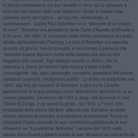
in diretta connessione col suo cervello e viene da lui estasiato e
torturato per mezzo delle sue radiazioni. Quasi le stesse cose
scriveva cento anni prima – senza che, ovviamente, si
conoscessero - Daniel Paul Schreber ne le “Memorie di un malato
di nervi”. Schreber era presidente della Corte d’Appello di Dresda e,
a 51 anni, nel 1893, fu ricoverato nella clinica psichiatrica di Lipsia,
diretta dall’anatomista Flechsig. La crisi di Schreber era esordita
quando un giorno, nel dormiveglia, si era trovato a pensare che
“dovesse essere davvero molto bello essere una donna che
soggiace alla copula”. Egli sviluppò quindi un delirio, che lo
induceva a vivere gli estremi della tortura e della voluttà
coinvolgendo “dèi, astri, demiurghi, complotti, assassinii dell’anima,
catastrofi cosmiche, rivolgimenti politici”. Lo scritto fu pubblicato nel
1903, alla fine del ricovero di Schreber, e girò tra le Cliniche
psichiatriche di lingua tedesca come descrizione, dall’interno, di un
mondo psicotico; pervenne nel 1907 a Jung, che lavorava in una
Clinica di Zurigo, e da questi fu girato, nel 1910, a Freud, che,
entusiasta della lettura del libro, affermò che Schreber avrebbe
dovuto ricevere la cattedra di professore di psichiatria. Freud ne
interpretò il testo secondo le sue convinzioni pubblicando le sue
riflessioni ne “Il presidente Schreber”, sempre del 1910; nello
stesso anno Freud pubblicò anche le sue riflessioni su Leonardo da