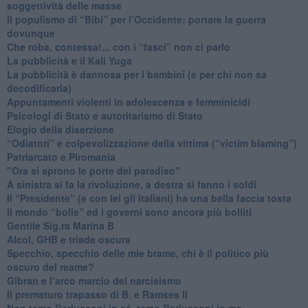
soggettività delle masse
​Il populismo di “Bibi” per l’Occidente: portare la guerra
dovunque
​Che roba, contessa!... con i “fasci” non ci parlo
La pubblicità e il Kali Yuga
​La pubblicità è dannosa per i bambini (e per chi non sa
decodificarla)
​Appuntamenti violenti in adolescenza e femminicidi
​Psicologi di Stato e autoritarismo di Stato
Elogio della diserzione
“Odiatori” e colpevolizzazione della vittima (“victim blaming”)
​Patriarcato e Piromania
"Ora si aprono le porte del paradiso"
​A sinistra si fa la rivoluzione, a destra si fanno i soldi
​Il “Presidente” (e con lei gli italiani) ha una bella faccia tosta
​Il mondo “bolle” ed i governi sono ancora più bolliti
​Gentile Sig.ra Marina B
​Alcol, GHB e triade oscura
​Specchio, specchio delle mie brame, chi è il politico più
oscuro del reame?
​Gibran e l’arco marcio del narcisismo
​Il prematuro trapasso di B. e Ramses II
​Non temo Berlusconi in sé, temo Berlusconi in me