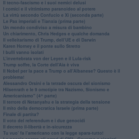
​Il tecno-fascismo e i suoi nemici delusi
​I comici e il vittimismo paranoideo al potere
​La virtù secondo Confucio e Xi (seconda parte)
Le Pax imperiali e Tianxia (prima parte)
Un mondo condiviso a misura di bambino
​Un chiarimento, Chris Hedges e qualche domanda
Il velleitarismo di Trump, dell’UE e di Darwin
​Karen Horney e il ponte sullo Stretto
​I bulli vanno isolati
L’invertebrata von der Leyen e il Lula-risk
Trump soffre, la Corte dell'Aia è viva
​Il Nobel per la pace a Trump o all’Albanese? Questo è il
problema!
​Alessandro Orsini e la tetrade oscura del sionismo
​Hilsenrath e le 9 omotipie tra Nazismo, Sionismo e
Americanismo" (4^ parte)
​Il terrore di Netanyahu e la strategia della tensione
Il mito della democratica Israele (prima parte)
​Finale di partita?
​Il voto del referendum e i due genocidi
Il decreto il-libertà e in-sicurezza
Tu vuo’ fa l’americano con la legge spara-tutto!
La poesia contro gli orrori di CISL, Governo e sionisti