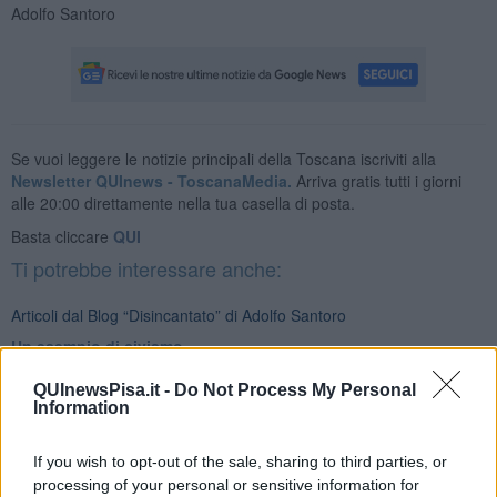
Adolfo Santoro
Se vuoi leggere le notizie principali della Toscana iscriviti alla
Newsletter QUInews - ToscanaMedia.
Arriva gratis tutti i giorni
alle 20:00 direttamente nella tua casella di posta.
Basta cliccare
QUI
Ti potrebbe interessare anche:
Articoli dal Blog “Disincantato” di Adolfo Santoro
​Un esempio di civismo
​Linee guida per organizzare il civismo della complessità
​Il ripristino della natura secondo la legge e l’impegno dei
QUInewsPisa.it -
Do Not Process My Personal
Information
Cittadini
Il nesso tra cambiamenti climatici e salute umana
Tutti morimmo a stento (3)
If you wish to opt-out of the sale, sharing to third parties, or
Tutti morimmo a stento (2)
processing of your personal or sensitive information for