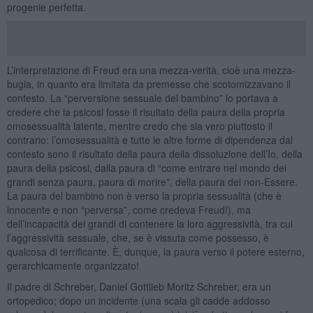
progenie perfetta.
L’interpretazione di Freud era una mezza-verità, cioè una mezza-
bugia, in quanto era limitata da premesse che scotomizzavano il
contesto. La “perversione sessuale del bambino” lo portava a
credere che la psicosi fosse il risultato della paura della propria
omosessualità latente, mentre credo che sia vero piuttosto il
contrario: l’omosessualità e tutte le altre forme di dipendenza dal
contesto sono il risultato della paura della dissoluzione dell’Io, della
paura della psicosi, dalla paura di “come entrare nel mondo dei
grandi senza paura, paura di morire”, della paura del non-Essere.
La paura del bambino non è verso la propria sessualità (che è
innocente e non “perversa”, come credeva Freud!), ma
dell’incapacità dei grandi di contenere la loro aggressività, tra cui
l’aggressività sessuale, che, se è vissuta come possesso, è
qualcosa di terrificante. È, dunque, la paura verso il potere esterno,
gerarchicamente organizzato!
Il padre di Schreber, Daniel Gottlieb Moritz Schreber, era un
ortopedico; dopo un incidente (una scala gli cadde addosso