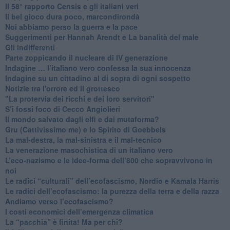
​Il 58° rapporto Censis e gli italiani veri
​Il bel gioco dura poco, marcondirondà
Noi abbiamo perso la guerra e la pace
Suggerimenti per Hannah Arendt e La banalità del male
​Gli indifferenti
Parte zoppicando il nucleare di IV generazione
​Indagine … l’italiano vero confessa la sua innocenza
Indagine su un cittadino al di sopra di ogni sospetto
Notizie tra l'orrore ed il grottesco
"La protervia dei ricchi e dei loro servitori"
S’i fossi foco di Cecco Angiolieri
​Il mondo salvato dagli elfi e dai mutaforma?
Gru (Cattivissimo me) e lo Spirito di Goebbels
​La mal-destra, la mal-sinistra e il mal-tecnico
​La venerazione masochistica di un italiano vero
​L’eco-nazismo e le idee-forma dell’800 che sopravvivono in
noi
​Le radici “culturali” dell’ecofascismo, Nordio e Kamala Harris
Le radici dell’ecofascismo: la purezza della terra e della razza
Andiamo verso l’ecofascismo?
I costi economici dell’emergenza climatica
​La “pacchia” è finita! Ma per chi?