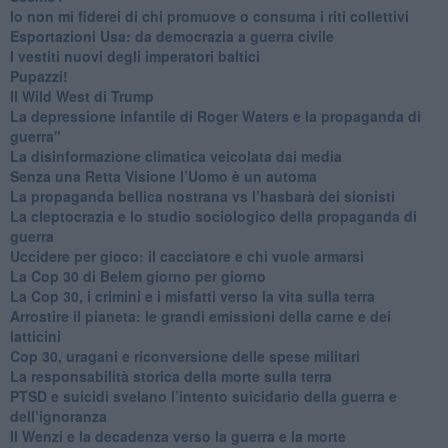
​Io non mi fiderei di chi promuove o consuma i riti collettivi
Esportazioni Usa: da democrazia a guerra civile
​I vestiti nuovi degli imperatori baltici
​Pupazzi!
​Il Wild West di Trump
​La depressione infantile di Roger Waters e la propaganda di
guerra"
​La disinformazione climatica veicolata dai media
Senza una Retta Visione l’Uomo è un automa
​La propaganda bellica nostrana vs l’hasbarà dei sionisti
​La cleptocrazia e lo studio sociologico della propaganda di
guerra
​Uccidere per gioco: il cacciatore e chi vuole armarsi
​La Cop 30 di Belem giorno per giorno
La Cop 30, i crimini e i misfatti verso la vita sulla terra
Arrostire il pianeta: le grandi emissioni della carne e dei
latticini
​Cop 30, uragani e riconversione delle spese militari
La responsabilità storica della morte sulla terra
PTSD e suicidi svelano l’intento suicidario della guerra e
dell’ignoranza
Il Wenzi e la decadenza verso la guerra e la morte