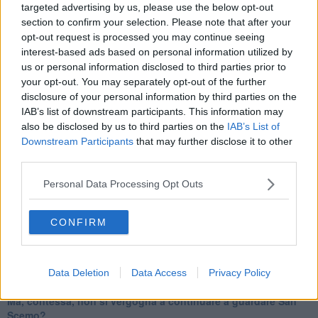
​Tutti morimmo a stento (1)
targeted advertising by us, please use the below opt-out
IL CORRIDOIO BLU il resoconto del convegno
section to confirm your selection. Please note that after your
Un manuale essenziale per seguire il CORRIDOIO BLU
opt-out request is processed you may continue seeing
Il corridoio blu
interest-based ads based on personal information utilized by
​Il cronoprogramma ottimale verso il full electric sui traghetti
us or personal information disclosed to third parties prior to
​I costi dell’adeguamento al cold ironing
your opt-out. You may separately opt-out of the further
Alcune domande da esordiente agli esperti che decidono le
disclosure of your personal information by third parties on the
sorti dell’Elba
IAB’s list of downstream participants. This information may
Verso il full electric a gestione pubblica dei traghetti​
also be disclosed by us to third parties on the
IAB’s List of
​La Scienza dei Cittadini e i Cittadini per l’Aria
Downstream Participants
that may further disclose it to other
Trump e le sue guerre contro i deboli e contro la terra
third parties.
​Le furbate elettorali della Meloni e la testardaggine
dell’opposizione
Personal Data Processing Opt Outs
​Date loro l’Oscar al posto del Nobel per la Pace
L'umanizzazione dell'economia e della politica
​Dopo il diluvio dei NO: un patto intergenerazionale
CONFIRM
​Un grandioso NO ai falchi teocratici e ai loro vassalli
La religione è la cocaina dei potenti
Donald e Bibi confinati nell’isola di St James?
L’italiano vero e la paura che al referendum vinca il No
Data Deletion
Data Access
Privacy Policy
​Complottismo o capitalismo globale?
​Ma, contessa, non si vergogna a continuare a guardare San
Scemo?