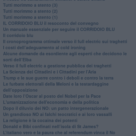
Tutti morimmo a stento (3)
Tutti morimmo a stento (2)
​Tutti morimmo a stento (1)
IL CORRIDOIO BLU il resoconto del convegno
Un manuale essenziale per seguire il CORRIDOIO BLU
Il corridoio blu
​Il cronoprogramma ottimale verso il full electric sui traghetti
​I costi dell’adeguamento al cold ironing
Alcune domande da esordiente agli esperti che decidono le
sorti dell’Elba
Verso il full electric a gestione pubblica dei traghetti​
​La Scienza dei Cittadini e i Cittadini per l’Aria
Trump e le sue guerre contro i deboli e contro la terra
​Le furbate elettorali della Meloni e la testardaggine
dell’opposizione
​Date loro l’Oscar al posto del Nobel per la Pace
L'umanizzazione dell'economia e della politica
​Dopo il diluvio dei NO: un patto intergenerazionale
​Un grandioso NO ai falchi teocratici e ai loro vassalli
La religione è la cocaina dei potenti
Donald e Bibi confinati nell’isola di St James?
L’italiano vero e la paura che al referendum vinca il No