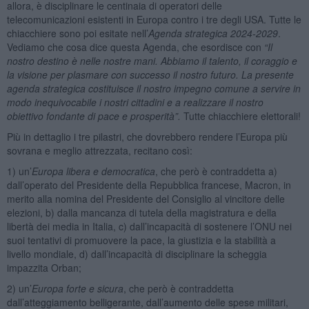
allora, è disciplinare le centinaia di operatori delle
telecomunicazioni esistenti in Europa contro i tre degli USA. Tutte le
chiacchiere sono poi esitate nell’
Agenda strategica 2024-2029
.
Vediamo che cosa dice questa Agenda, che esordisce con
“Il
nostro destino è nelle nostre mani. Abbiamo il talento, il coraggio e
la visione per plasmare con successo il nostro futuro. La presente
agenda strategica costituisce il nostro impegno comune a servire in
modo inequivocabile i nostri cittadini e a realizzare il nostro
obiettivo fondante di pace e prosperità”.
Tutte chiacchiere elettorali!
Più in dettaglio i tre pilastri, che dovrebbero rendere l’Europa più
sovrana e meglio attrezzata, recitano così:
1) un’
Europa libera e democratica
, che però è contraddetta a)
dall’operato del Presidente della Repubblica francese, Macron, in
merito alla nomina del Presidente del Consiglio al vincitore delle
elezioni, b) dalla mancanza di tutela della magistratura e della
libertà dei media in Italia, c) dall’incapacità di sostenere l’ONU nei
suoi tentativi di promuovere la pace, la giustizia e la stabilità a
livello mondiale, d) dall’incapacità di disciplinare la scheggia
impazzita Orban;
2) un’
Europa forte e sicura
, che però è contraddetta
dall’atteggiamento belligerante, dall’aumento delle spese militari,