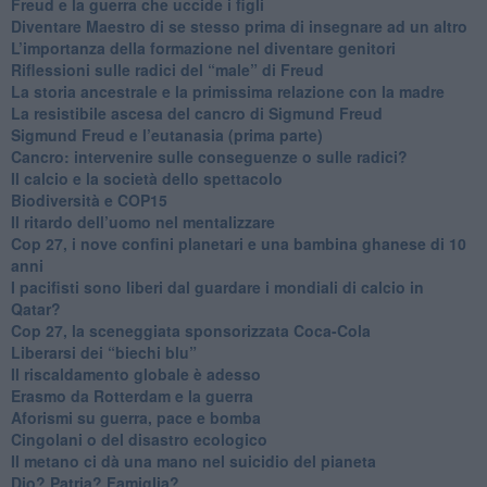
​Freud e la guerra che uccide i figli
​Diventare Maestro di se stesso prima di insegnare ad un altro
L’importanza della formazione nel diventare genitori
Riflessioni sulle radici del “male” di Freud
​La storia ancestrale e la primissima relazione con la madre
​La resistibile ascesa del cancro di Sigmund Freud
Sigmund Freud e l’eutanasia (prima parte)
Cancro: intervenire sulle conseguenze o sulle radici?
​Il calcio e la società dello spettacolo
Biodiversità e COP15
​Il ritardo dell’uomo nel mentalizzare
​Cop 27, i nove confini planetari e una bambina ghanese di 10
anni
​I pacifisti sono liberi dal guardare i mondiali di calcio in
Qatar?
​Cop 27, la sceneggiata sponsorizzata Coca-Cola
​Liberarsi dei “biechi blu”
Il riscaldamento globale è adesso
​Erasmo da Rotterdam e la guerra
​Aforismi su guerra, pace e bomba
Cingolani o del disastro ecologico
​Il metano ci dà una mano nel suicidio del pianeta
​Dio? Patria? Famiglia?