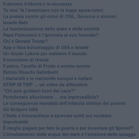
Il decreto il-libertà e in-sicurezza
Tu vuo’ fa l’americano con la legge spara-tutto!
La poesia contro gli orrori di CISL, Governo e sionisti
Israele-Salò
​La fascistizzazione dello stato e della società
Papa Francesco e l’ipocrisia al suo funerale?
​Chi è Donald Trump?
App e lista boicottaggio di USA e Israele
​Un rituale Lakota per redimere il mondo
Il terrorismo di Ursula
​Il palco, l’anello di Frodo e scemo-scemo
Esimio filosofo Galimberti
​I mattarelli e le mattarelle europei e italiani
​STRIP IN TRIP … un video da diffondere
"Chi può guidarci fuori dal caos?"
​Portoferraio alluvionata … era imprevedibile?
Le conseguenze mondiali dell’infanzia infelice dei potenti
​Gli Scilipoti USA
L’Italia s’intestardisce a sprecare soldi sul nucleare
improbabile
È meglio pagare per fare la guerra o per inventare gli Spinrel?
​L’innalzamento delle acque del mare e l’erosione delle spiagge