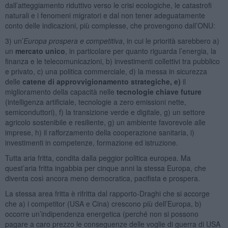
dall’atteggiamento riduttivo verso le crisi ecologiche, le catastrofi
naturali e i fenomeni migratori e dal non tener adeguatamente
conto delle indicazioni, più complesse, che provengono dall’ONU:
3) un’
Europa prospera e competitiva
, in cui le priorità sarebbero a)
un
mercato unico
, in particolare per quanto riguarda l’energia, la
finanza e le telecomunicazioni, b) investimenti collettivi tra pubblico
e privato, c) una politica commerciale, d) la messa in sicurezza
delle
catene di approvvigionamento strategiche, e)
il
miglioramento della capacità nelle
tecnologie chiave future
(intelligenza artificiale, tecnologie a zero emissioni nette,
semiconduttori), f) la transizione verde e digitale, g) un settore
agricolo sostenibile e resiliente, g) un ambiente favorevole alle
imprese, h) il rafforzamento della cooperazione sanitaria, i)
investimenti in competenze, formazione ed istruzione.
Tutta aria fritta, condita dalla peggior politica europea. Ma
quest’aria fritta ingabbia per cinque anni la stessa Europa, che
diventa così ancora meno democratica, pacifista e prospera.
La stessa area fritta è rifritta dal rapporto-Draghi che si accorge
che a) i competitor (USA e Cina) crescono più dell’Europa, b)
occorre un’indipendenza energetica (perché non si possono
pagare a caro prezzo le conseguenze delle voglie di guerra di USA