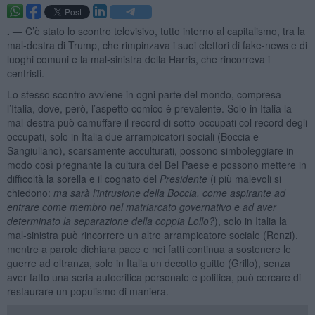
. —
C’è stato lo scontro televisivo, tutto interno al capitalismo, tra la
mal-destra di Trump, che rimpinzava i suoi elettori di fake-news e di
luoghi comuni e la mal-sinistra della Harris, che rincorreva i
centristi.
Lo stesso scontro avviene in ogni parte del mondo, compresa
l’Italia, dove, però, l’aspetto comico è prevalente. Solo in Italia la
mal-destra può camuffare il record di sotto-occupati col record degli
occupati, solo in Italia due arrampicatori sociali (Boccia e
Sangiuliano), scarsamente acculturati, possono simboleggiare in
modo così pregnante la cultura del Bel Paese e possono mettere in
difficoltà la sorella e il cognato del
Presidente
(i più malevoli si
chiedono:
ma sarà l’intrusione della Boccia, come aspirante ad
entrare come membro nel matriarcato governativo e ad aver
determinato la separazione della coppia Lollo?
), solo in Italia la
mal-sinistra può rincorrere un altro arrampicatore sociale (Renzi),
mentre a parole dichiara pace e nei fatti continua a sostenere le
guerre ad oltranza, solo in Italia un decotto guitto (Grillo), senza
aver fatto una seria autocritica personale e politica, può cercare di
restaurare un populismo di maniera.