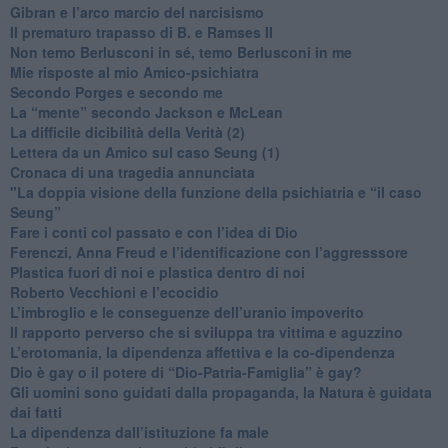
​Gibran e l’arco marcio del narcisismo
​Il prematuro trapasso di B. e Ramses II
​Non temo Berlusconi in sé, temo Berlusconi in me
​Mie risposte al mio Amico-psichiatra
​Secondo Porges e secondo me
​La “mente” secondo Jackson e McLean
La difficile dicibilità della Verità (2)
​Lettera da un Amico sul caso Seung (1)
​Cronaca di una tragedia annunciata
"​La doppia visione della funzione della psichiatria e “il caso
Seung”
​Fare i conti col passato e con l’idea di Dio
​Ferenczi, Anna Freud e l’identificazione con l’aggresssore
Plastica fuori di noi e plastica dentro di noi
​Roberto Vecchioni e l’ecocidio
​L’imbroglio e le conseguenze dell’uranio impoverito
​Il rapporto perverso che si sviluppa tra vittima e aguzzino
L’erotomania, la dipendenza affettiva e la co-dipendenza
​Dio è gay o il potere di “Dio-Patria-Famiglia” è gay?
​Gli uomini sono guidati dalla propaganda, la Natura è guidata
dai fatti
La dipendenza dall’istituzione fa male