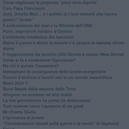
Come migliorare la proposta “pace terra dignità”
Caro Papa Francesco
​Jorit, Ornella Muti… e i politici (e i loro elettori) che hanno
perso l’”anima”
​Il sollevamento dei mari e la Riforma dell’ONU
Putin, imperatore romano d’Oriente
​L’ottimismo irrealistico dei narcisisti
​Dietro il potere e dietro la miseria c’è sempre la mamma dietro-
dietro
Il negazionismo da vecchio (Old Denial) a nuovo (New Denial)
Come si fa a combattere l'ignoranza?
Ma chi è questo Cassandra?
Immaginare le conseguenze delle scelte energetiche
​Fuochi d’artificio e fuochi veri in un mondo maschilista
Buon 2024 ?
​Buon Natale dalle macerie della Terra
​Idrogeno vs nucleare ed altri dubbi
​La mia generazione ha perso (la democrazia)
​Tutti insieme verso l’aumento di tre gradi
Mi chiamo Giulia
L’ignoranza al potere
​“Considerazioni attuali sulla guerra e la morte" di Sigmund
Freud