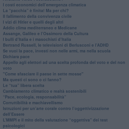
I costi economici dell’emergenza climatica
​La “pacchia” è finita! Ma per chi?
​Il fallimento della convivenza civile
​I vizi di Hitler e quelli degli altri
Addio clima mediterraneo e Medicane
​Assange, Galileo e l’Ossimoro della Cultura
​I bulli d’Italia e i masochisti d’Italia
​Bertrand Russell, le televisioni di Berlusconi e l’ADHD
​Se vuoi la pace, investi non nelle armi, ma nella scuola
​Dichiara pace
​Appello agli elettori ad una scelta profonda del voto e del non
voto
"Come sfasciare il paese in sette mosse"
​Ma questi ci sono o ci fanno?
​Le “tua” libera scelta
Cambiamento climatico e realtà sostenibili
“Pace, ecologia, responsabilità”
​Corruttibilità e machiavellismo
Istruzioni per un’arte corale contro l’oggettivizzazione
dell’Essere
​L’MMPI e il mito della valutazione “oggettiva” dei test
psicologici