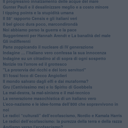
​Il progressivo innalzamento delle acque del mare
​Gunter Pauli e il desalinizzare meglio e a costo minore
I tipping points e la stupidità umana
​Il 58° rapporto Censis e gli italiani veri
​Il bel gioco dura poco, marcondirondà
Noi abbiamo perso la guerra e la pace
Suggerimenti per Hannah Arendt e La banalità del male
​Gli indifferenti
Parte zoppicando il nucleare di IV generazione
​Indagine … l’italiano vero confessa la sua innocenza
Indagine su un cittadino al di sopra di ogni sospetto
Notizie tra l'orrore ed il grottesco
"La protervia dei ricchi e dei loro servitori"
S’i fossi foco di Cecco Angiolieri
​Il mondo salvato dagli elfi e dai mutaforma?
Gru (Cattivissimo me) e lo Spirito di Goebbels
​La mal-destra, la mal-sinistra e il mal-tecnico
​La venerazione masochistica di un italiano vero
​L’eco-nazismo e le idee-forma dell’800 che sopravvivono in
noi
​Le radici “culturali” dell’ecofascismo, Nordio e Kamala Harris
Le radici dell’ecofascismo: la purezza della terra e della razza
Andiamo verso l’ecofascismo?