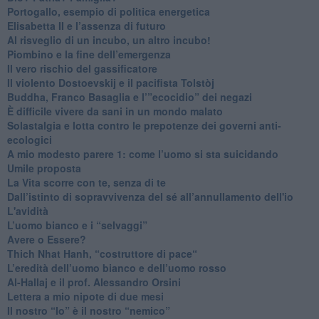
Portogallo, esempio di politica energetica
​Elisabetta II e l’assenza di futuro
Al risveglio di un incubo, un altro incubo!
​Piombino e la fine dell’emergenza
​Il vero rischio del gassificatore
​Il violento Dostoevskij e il pacifista Tolstòj
​Buddha, Franco Basaglia e l’”ecocidio” dei negazi
​È difficile vivere da sani in un mondo malato
Solastalgia e lotta contro le prepotenze dei governi anti-
ecologici
​A mio modesto parere 1: come l’uomo si sta suicidando
​Umile proposta
​La Vita scorre con te, senza di te
​Dall’istinto di sopravvivenza del sé all’annullamento dell'io
L'avidità
​L’uomo bianco e i “selvaggi”
​Avere o Essere?
​Thich Nhat Hanh, “costruttore di pace“
​L’eredità dell’uomo bianco e dell’uomo rosso
Al-Hallaj e il prof. Alessandro Orsini
​Lettera a mio nipote di due mesi
​Il nostro “Io” è il nostro “nemico”