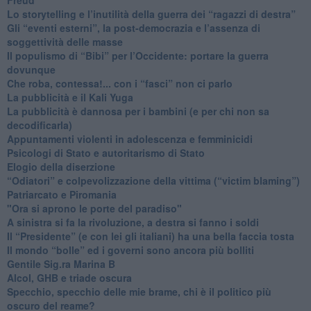
​Lo storytelling e l’inutilità della guerra dei “ragazzi di destra”
​Gli “eventi esterni”, la post-democrazia e l’assenza di
soggettività delle masse
​Il populismo di “Bibi” per l’Occidente: portare la guerra
dovunque
​Che roba, contessa!... con i “fasci” non ci parlo
La pubblicità e il Kali Yuga
​La pubblicità è dannosa per i bambini (e per chi non sa
decodificarla)
​Appuntamenti violenti in adolescenza e femminicidi
​Psicologi di Stato e autoritarismo di Stato
Elogio della diserzione
“Odiatori” e colpevolizzazione della vittima (“victim blaming”)
​Patriarcato e Piromania
"Ora si aprono le porte del paradiso"
​A sinistra si fa la rivoluzione, a destra si fanno i soldi
​Il “Presidente” (e con lei gli italiani) ha una bella faccia tosta
​Il mondo “bolle” ed i governi sono ancora più bolliti
​Gentile Sig.ra Marina B
​Alcol, GHB e triade oscura
​Specchio, specchio delle mie brame, chi è il politico più
oscuro del reame?