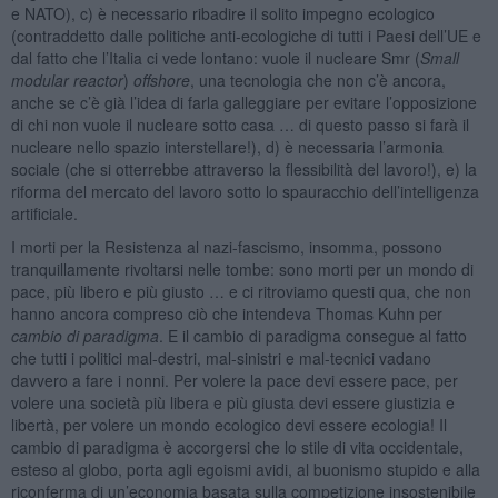
e NATO), c) è necessario ribadire il solito impegno ecologico
(contraddetto dalle politiche anti-ecologiche di tutti i Paesi dell’UE e
dal fatto che l’Italia ci vede lontano: vuole il nucleare Smr (
Small
modular reactor
)
offshore
, una tecnologia che non c’è ancora,
anche se c’è già l’idea di farla galleggiare per evitare l’opposizione
di chi non vuole il nucleare sotto casa … di questo passo si farà il
nucleare nello spazio interstellare!), d) è necessaria l’armonia
sociale (che si otterrebbe attraverso la flessibilità del lavoro!), e) la
riforma del mercato del lavoro sotto lo spauracchio dell’intelligenza
artificiale.
I morti per la Resistenza al nazi-fascismo, insomma, possono
tranquillamente rivoltarsi nelle tombe: sono morti per un mondo di
pace, più libero e più giusto … e ci ritroviamo questi qua, che non
hanno ancora compreso ciò che intendeva Thomas Kuhn per
cambio di paradigma
. E il cambio di paradigma consegue al fatto
che tutti i politici mal-destri, mal-sinistri e mal-tecnici vadano
davvero a fare i nonni. Per volere la pace devi essere pace, per
volere una società più libera e più giusta devi essere giustizia e
libertà, per volere un mondo ecologico devi essere ecologia! Il
cambio di paradigma è accorgersi che lo stile di vita occidentale,
esteso al globo, porta agli egoismi avidi, al buonismo stupido e alla
riconferma di un’economia basata sulla competizione insostenibile