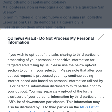
​Complottismo o capitalismo globale?
​Ma, contessa, non si vergogna a continuare a guardare San
Scemo?
​Io non mi fiderei di chi promuove o consuma i riti collettivi
Esportazioni Usa: da democrazia a guerra civile
​I vestiti nuovi degli imperatori baltici
​Pupazzi!
​Il Wild West di Trump
QUInewsPisa.it -
Do Not Process My Personal
​La depressione infantile di Roger Waters e la propaganda di
Information
guerra"
​La disinformazione climatica veicolata dai media
If you wish to opt-out of the sale, sharing to third parties, or
Senza una Retta Visione l’Uomo è un automa
processing of your personal or sensitive information for
​La propaganda bellica nostrana vs l’hasbarà dei sionisti
targeted advertising by us, please use the below opt-out
​La cleptocrazia e lo studio sociologico della propaganda di
section to confirm your selection. Please note that after your
guerra
opt-out request is processed you may continue seeing
​Uccidere per gioco: il cacciatore e chi vuole armarsi
interest-based ads based on personal information utilized by
​La Cop 30 di Belem giorno per giorno
us or personal information disclosed to third parties prior to
La Cop 30, i crimini e i misfatti verso la vita sulla terra
your opt-out. You may separately opt-out of the further
Arrostire il pianeta: le grandi emissioni della carne e dei
disclosure of your personal information by third parties on the
latticini
​Cop 30, uragani e riconversione delle spese militari
IAB’s list of downstream participants. This information may
La responsabilità storica della morte sulla terra
also be disclosed by us to third parties on the
IAB’s List of
PTSD e suicidi svelano l’intento suicidario della guerra e