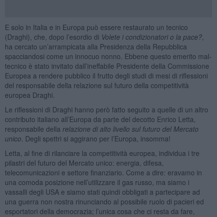
E solo in Italia e in Europa può essere restaurato un tecnico
(Draghi), che, dopo l’esordio di
Volete i condizionatori o la pace?
,
ha cercato un’arrampicata alla Presidenza della Repubblica
spacciandosi come un innocuo nonno. Ebbene questo emerito mal-
tecnico è stato invitato dall’ineffabile Presidente della Commissione
Europea a rendere pubblico il frutto degli studi di mesi di riflessioni
del responsabile della relazione sul futuro della competitività
europea Draghi.
Le riflessioni di Draghi hanno però fatto seguito a quelle di un altro
contributo italiano all’Europa da parte del decotto Enrico Letta,
responsabile della
relazione di alto livello sul futuro del Mercato
unico
. Degli spettri si aggirano per l’Europa, insomma!
Letta, al fine di rilanciare la competitività europea, individua i tre
pilastri del futuro del Mercato unico: energia, difesa,
telecomunicazioni e settore finanziario. Come a dire: eravamo in
una comoda posizione nell’utilizzare il gas russo, ma siamo i
vassalli degli USA e siamo stati quindi obbligati a partecipare ad
una guerra non nostra rinunciando al possibile ruolo di pacieri ed
esportatori della democrazia; l’unica cosa che ci resta da fare,