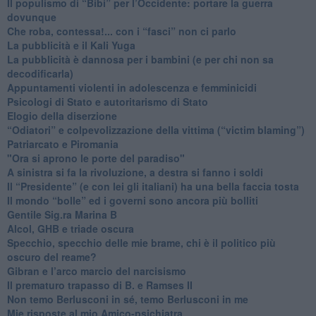
​Il populismo di “Bibi” per l’Occidente: portare la guerra
dovunque
​Che roba, contessa!... con i “fasci” non ci parlo
La pubblicità e il Kali Yuga
​La pubblicità è dannosa per i bambini (e per chi non sa
decodificarla)
​Appuntamenti violenti in adolescenza e femminicidi
​Psicologi di Stato e autoritarismo di Stato
Elogio della diserzione
“Odiatori” e colpevolizzazione della vittima (“victim blaming”)
​Patriarcato e Piromania
"Ora si aprono le porte del paradiso"
​A sinistra si fa la rivoluzione, a destra si fanno i soldi
​Il “Presidente” (e con lei gli italiani) ha una bella faccia tosta
​Il mondo “bolle” ed i governi sono ancora più bolliti
​Gentile Sig.ra Marina B
​Alcol, GHB e triade oscura
​Specchio, specchio delle mie brame, chi è il politico più
oscuro del reame?
​Gibran e l’arco marcio del narcisismo
​Il prematuro trapasso di B. e Ramses II
​Non temo Berlusconi in sé, temo Berlusconi in me
​Mie risposte al mio Amico-psichiatra