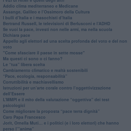
Addio clima mediterraneo e Medicane
​Assange, Galileo e l’Ossimoro della Cultura
​I bulli d’Italia e i masochisti d’Italia
​Bertrand Russell, le televisioni di Berlusconi e l’ADHD
​Se vuoi la pace, investi non nelle armi, ma nella scuola
​Dichiara pace
​Appello agli elettori ad una scelta profonda del voto e del non
voto
"Come sfasciare il paese in sette mosse"
​Ma questi ci sono o ci fanno?
​Le “tua” libera scelta
Cambiamento climatico e realtà sostenibili
“Pace, ecologia, responsabilità”
​Corruttibilità e machiavellismo
Istruzioni per un’arte corale contro l’oggettivizzazione
dell’Essere
​L’MMPI e il mito della valutazione “oggettiva” dei test
psicologici
Come migliorare la proposta “pace terra dignità”
Caro Papa Francesco
​Jorit, Ornella Muti… e i politici (e i loro elettori) che hanno
perso l’”anima”