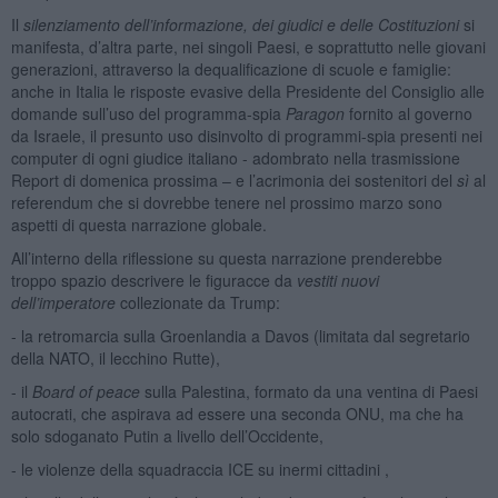
Il
silenziamento dell’informazione, dei giudici e delle Costituzioni
si
manifesta, d’altra parte, nei singoli Paesi, e soprattutto nelle giovani
generazioni, attraverso la dequalificazione di scuole e famiglie:
anche in Italia le risposte evasive della Presidente del Consiglio alle
domande sull’uso del programma-spia
Paragon
fornito al governo
da Israele, il presunto uso disinvolto di programmi-spia presenti nei
computer di ogni giudice italiano - adombrato nella trasmissione
Report di domenica prossima – e l’acrimonia dei sostenitori del
sì
al
referendum che si dovrebbe tenere nel prossimo marzo sono
aspetti di questa narrazione globale.
All’interno della riflessione su questa narrazione prenderebbe
troppo spazio descrivere le figuracce da
vestiti nuovi
dell’imperatore
collezionate da Trump:
- la retromarcia sulla Groenlandia a Davos (limitata dal segretario
della NATO, il lecchino Rutte),
- il
Board of peace
sulla Palestina, formato da una ventina di Paesi
autocrati, che aspirava ad essere una seconda ONU, ma che ha
solo sdoganato Putin a livello dell’Occidente,
- le violenze della squadraccia ICE su inermi cittadini ,