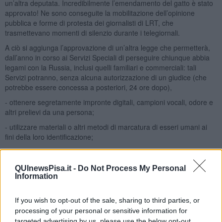
un’altra deputata. Incredibilmente l’emendamento del gatto è stato
approvato! Ne sono conseguite la mobilitazione dell’opinione
pubblica e forme di protesta dei giornalisti di LRT, che
trasmettevano momenti di silenzio durante i telegiornali.
A ciò si aggiunga l’approvazione di un’altra legge che permetterà,
dall’anno in corso ai Servizi Speciali di perseguire chiunque abbia
legami con la Russia, inclusi quelli familiari e commerciali: tali
Servizi potranno, senza alcuna autorizzazione di un giudice (che
potrebbe essere concessa a posteriori, 24 ore dopo),
- ottenere segretamente impronte digitali, campioni vocali, odore e
altri prelievi da una persona;
- utilizzare materiali o altri metodi di marcatura di esseri umani ai
fini della loro identificazione;
- acquisire equipaggiamento speciale, esplosivi e materiali esplosivi
oltre alle armi d’ordinanza.
QUInewsPisa.it -
Do Not Process My Personal
Ciò conferma che lo stato di guerra cronico logora … e non solo
Information
l’economia!
If you wish to opt-out of the sale, sharing to third parties, or
Analizzerò la prossima volta altre forme di
Panopticon digitale
.
processing of your personal or sensitive information for
Adolfo Santoro
targeted advertising by us, please use the below opt-out