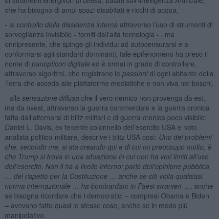
che ha bisogno di ampi spazi disabitati e ricchi di acqua,
- al
controllo della dissidenza interna
attraverso l’uso di strumenti di
sorveglianza invisibile - forniti dall’alta tecnologia - , ma
onnipresente, che spinge gli individui ad autocensurarsi e a
conformarsi agli standard dominanti; tale epifenomeno ha preso il
nome di
panopticon digitale
ed è ormai in grado di controllare,
attraverso algoritmi, che registrano le
passioni
di ogni abitante della
Terra che acceda alle piattaforme mediatiche e non viva nei boschi,
- alla
sensazione diffusa
che il vero nemico non provenga da est,
ma da ovest, attraverso la guerra commerciale e la guerra cronica
fatta dall’alternarsi di blitz militari e di guerra cronica poco visibile;
Daniel L. Davis, ex tenente colonnello dell’esercito USA e noto
analista politico-militare, descrive i blitz USA così:
Uno dei problemi
che, secondo me, si sta creando qui e di cui mi preoccupo molto, è
che Trump si trova in una situazione in cui non ha veri limiti all’uso
dell’esercito
.
Non li ha a livello interno: parlo dell’opinione pubblica
… del rispetto per la Costituzione … anche se ciò viola qualsiasi
norma internazionale … ha bombardato in Paesi stranieri …
, anche
se bisogna ricordare che i democratici – compresi Obama e Biden
– avevano fatto quasi le stesse cose, anche se in modo più
manipolativo.