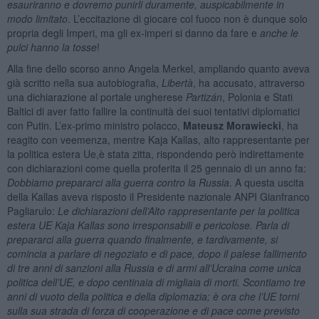
esauriranno e dovremo punirli duramente, auspicabilmente in
modo limitato
. L’eccitazione di giocare col fuoco non è dunque solo
propria degli Imperi, ma gli ex-imperi si danno da fare e
anche le
pulci hanno la tosse
!
Alla fine dello scorso anno Angela Merkel, ampliando quanto aveva
già scritto nella sua autobiografia,
Libertà
, ha accusato, attraverso
una dichiarazione al portale ungherese
Partizán
, Polonia e Stati
Baltici di aver fatto fallire la continuità dei suoi tentativi diplomatici
con Putin. L’ex-primo ministro polacco,
Mateusz Morawiecki
, ha
reagito con veemenza, mentre Kaja Kallas, alto rappresentante per
la politica estera Ue,è stata zitta, rispondendo però indirettamente
con dichiarazioni come quella proferita il 25 gennaio di un anno fa:
Dobbiamo prepararci alla guerra contro la Russia
. A questa uscita
della Kallas aveva risposto il Presidente nazionale ANPI Gianfranco
Pagliarulo:
Le dichiarazioni dell’Alto rappresentante per la politica
estera UE Kaja Kallas sono irresponsabili e pericolose. Parla di
prepararci alla guerra quando finalmente, e tardivamente, si
comincia a parlare di negoziato e di pace, dopo il palese fallimento
di tre anni di sanzioni alla Russia e di armi all’Ucraina come unica
politica dell’UE, e dopo centinaia di migliaia di morti. Scontiamo tre
anni di vuoto della politica e della diplomazia; è ora che l’UE torni
sulla sua strada di forza di cooperazione e di pace come previsto