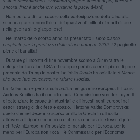
stiamo raccontando!
)
. Possiamo spingere ancora di più, ancora e
ancora, finché anche loro vorranno la pace!
(Mah!)
- Ha mostrato di non sapere della partecipazione della Cina alla
seconda guerra mondiale e dei quasi venti milioni di morti cinese
nella guerra sino-giapponese!
- Nel marzo dello scorso anno ha presentato il
Libro bianco
congiunto per la prontezza della difesa europea 2030
: 22 paginette
piene di banalità!
- Durante gli incontri di fine novembre scorso a Ginevra tra le
delegazioni ucraine, USA ed europee per discutere il piano di pace
proposto da Trump la nostra ineffabile
liceale
ha obiettato
è Mosca
che deve fare concessioni e ridurre i soldati
.
La Kallas non è però la sola
baltica
nel governo europeo. Il lituano
Andrius Kubilius ha il compito, nella Commissione von der Leyen II,
di potenziare le capacità industriali e gli investimenti europei nei
settori strategici di difesa e spazio. Il lettone Valdis Dombrovskis -
quello che nel decennio scorso umiliò la Grecia in difficoltà
attraverso il rigore economico e che ora non usa lo stesso rigore
nel ReArmEurope, un’imposizione mortale per l’Europa, per lo
meno per l’Europa non ricca – è Commissario per l’Economia.