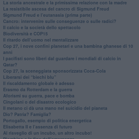
​La storia ancestrale e la primissima relazione con la madre
​La resistibile ascesa del cancro di Sigmund Freud
Sigmund Freud e l’eutanasia (prima parte)
Cancro: intervenire sulle conseguenze o sulle radici?
​Il calcio e la società dello spettacolo
Biodiversità e COP15
​Il ritardo dell’uomo nel mentalizzare
​Cop 27, i nove confini planetari e una bambina ghanese di 10
anni
​I pacifisti sono liberi dal guardare i mondiali di calcio in
Qatar?
​Cop 27, la sceneggiata sponsorizzata Coca-Cola
​Liberarsi dei “biechi blu”
Il riscaldamento globale è adesso
​Erasmo da Rotterdam e la guerra
​Aforismi su guerra, pace e bomba
Cingolani o del disastro ecologico
​Il metano ci dà una mano nel suicidio del pianeta
​Dio? Patria? Famiglia?
Portogallo, esempio di politica energetica
​Elisabetta II e l’assenza di futuro
Al risveglio di un incubo, un altro incubo!
​Piombino e la fine dell’emergenza