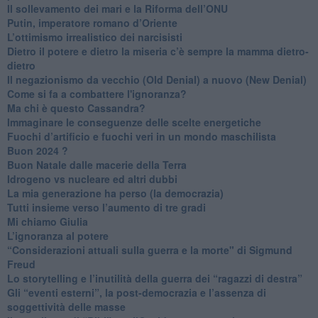
​Il sollevamento dei mari e la Riforma dell’ONU
Putin, imperatore romano d’Oriente
​L’ottimismo irrealistico dei narcisisti
​Dietro il potere e dietro la miseria c’è sempre la mamma dietro-
dietro
Il negazionismo da vecchio (Old Denial) a nuovo (New Denial)
Come si fa a combattere l'ignoranza?
Ma chi è questo Cassandra?
Immaginare le conseguenze delle scelte energetiche
​Fuochi d’artificio e fuochi veri in un mondo maschilista
Buon 2024 ?
​Buon Natale dalle macerie della Terra
​Idrogeno vs nucleare ed altri dubbi
​La mia generazione ha perso (la democrazia)
​Tutti insieme verso l’aumento di tre gradi
Mi chiamo Giulia
L’ignoranza al potere
​“Considerazioni attuali sulla guerra e la morte" di Sigmund
Freud
​Lo storytelling e l’inutilità della guerra dei “ragazzi di destra”
​Gli “eventi esterni”, la post-democrazia e l’assenza di
soggettività delle masse