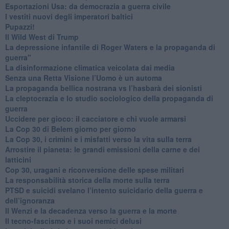
Esportazioni Usa: da democrazia a guerra civile
​I vestiti nuovi degli imperatori baltici
​Pupazzi!
​Il Wild West di Trump
​La depressione infantile di Roger Waters e la propaganda di
guerra"
​La disinformazione climatica veicolata dai media
Senza una Retta Visione l’Uomo è un automa
​La propaganda bellica nostrana vs l’hasbarà dei sionisti
​La cleptocrazia e lo studio sociologico della propaganda di
guerra
​Uccidere per gioco: il cacciatore e chi vuole armarsi
​La Cop 30 di Belem giorno per giorno
La Cop 30, i crimini e i misfatti verso la vita sulla terra
Arrostire il pianeta: le grandi emissioni della carne e dei
latticini
​Cop 30, uragani e riconversione delle spese militari
La responsabilità storica della morte sulla terra
PTSD e suicidi svelano l’intento suicidario della guerra e
dell’ignoranza
Il Wenzi e la decadenza verso la guerra e la morte
​Il tecno-fascismo e i suoi nemici delusi