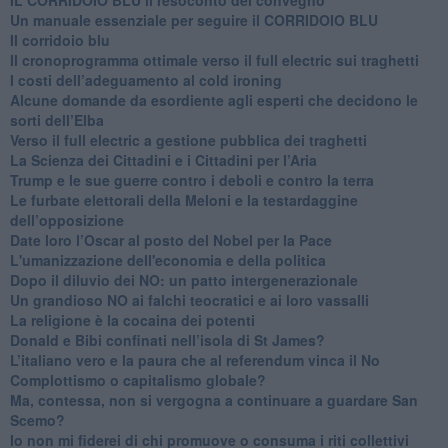
Un manuale essenziale per seguire il CORRIDOIO BLU
Il corridoio blu
​Il cronoprogramma ottimale verso il full electric sui traghetti
​I costi dell’adeguamento al cold ironing
Alcune domande da esordiente agli esperti che decidono le
sorti dell’Elba
Verso il full electric a gestione pubblica dei traghetti​
​La Scienza dei Cittadini e i Cittadini per l’Aria
Trump e le sue guerre contro i deboli e contro la terra
​Le furbate elettorali della Meloni e la testardaggine
dell’opposizione
​Date loro l’Oscar al posto del Nobel per la Pace
L'umanizzazione dell'economia e della politica
​Dopo il diluvio dei NO: un patto intergenerazionale
​Un grandioso NO ai falchi teocratici e ai loro vassalli
La religione è la cocaina dei potenti
Donald e Bibi confinati nell’isola di St James?
L’italiano vero e la paura che al referendum vinca il No
​Complottismo o capitalismo globale?
​Ma, contessa, non si vergogna a continuare a guardare San
Scemo?
​Io non mi fiderei di chi promuove o consuma i riti collettivi