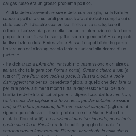
dal gas russo era un grosso problema politico.
- Al di là delle disavventure sue e della sua famiglia, ha la Kalls le
capacità politiche e culturali per assolvere al delicato compito cui è
stata scelta? Il disastro economico, l’irrilevanza strategica e il
ridicolo-disprezzo da parte della Comunità Internazionale farebbero
propendere per il
no!
Le sue gaffes sono leggendarie! Ha auspicato
la dissoluzione della Federazione Russa in repubbliche in guerra
tra loro con seimilacinquecento testate nucleari alla ricerca di un
padrone.
- Ha dichiarato a
L’Aria che tira
(sublime trasmissione giornalistica
italiana che fa la gara con
Porta a porta
):
Ormai è chiaro a tutti
(a
tutti chi?)
che Putin non vuole la pace, la Russia ci odia e vuole
distruggerci
(ma pensa, benedetta figliola, a quello che devi fare tu
per fare pace, altrimenti mostri tutta la depressione tua, dei tuoi
familiari e dell’etnia di cui fai parte … dipendi così dal tuo
nemico
!)
,
l’unica cosa che capisce è la forza, ecco perché dobbiamo essere
forti, uniti, e fare pressione, tutti, non solo noi europei!
(agli ordini
signora generalessa … il solo problema è che Marco Rubio ha
rifiutato d’incontrarti!)
. Le sanzioni stanno funzionando, nonostante
quello che dice la Russia
(tradotto nel linguaggio del reale:
Le
sanzioni stanno impoverendo l’Europa, nonostante le balle che vi