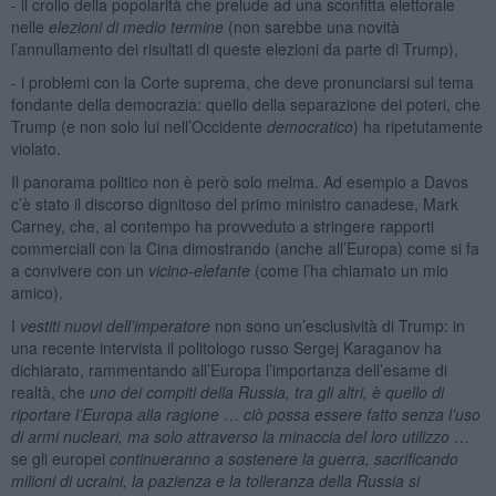
- il crollo della popolarità che prelude ad una sconfitta elettorale
nelle
elezioni di medio termine
(non sarebbe una novità
l’annullamento dei risultati di queste elezioni da parte di Trump),
- i problemi con la Corte suprema, che deve pronunciarsi sul tema
fondante della democrazia: quello della separazione dei poteri, che
Trump (e non solo lui nell’Occidente
democratico
) ha ripetutamente
violato.
Il panorama politico non è però solo melma. Ad esempio a Davos
c’è stato il discorso dignitoso del primo ministro canadese, Mark
Carney, che, al contempo ha provveduto a stringere rapporti
commerciali con la Cina dimostrando (anche all’Europa) come si fa
a convivere con un
vicino-elefante
(come l’ha chiamato un mio
amico).
I
vestiti nuovi dell’imperatore
non sono un’esclusività di Trump: in
una recente intervista il politologo russo Sergej Karaganov ha
dichiarato, rammentando all’Europa l’importanza dell’esame di
realtà, che
uno dei compiti della Russia, tra gli altri, è quello di
riportare l’Europa alla ragione
…
ciò possa essere fatto senza l’uso
di armi nucleari, ma solo attraverso la minaccia del loro utilizzo
…
se gli europei
continueranno a sostenere la guerra, sacrificando
milioni di ucraini, la pazienza e la tolleranza della Russia si