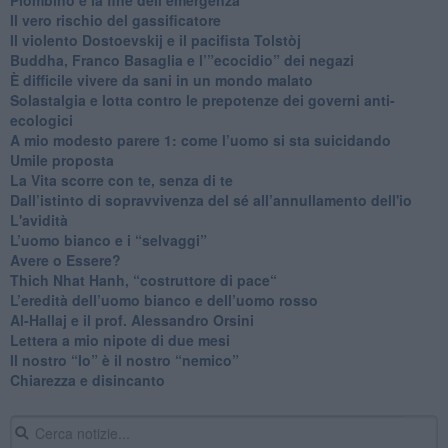
​Il vero rischio del gassificatore
​Il violento Dostoevskij e il pacifista Tolstòj
​Buddha, Franco Basaglia e l’”ecocidio” dei negazi
​È difficile vivere da sani in un mondo malato
Solastalgia e lotta contro le prepotenze dei governi anti-
ecologici
​A mio modesto parere 1: come l’uomo si sta suicidando
​Umile proposta
​La Vita scorre con te, senza di te
​Dall’istinto di sopravvivenza del sé all’annullamento dell'io
L'avidità
​L’uomo bianco e i “selvaggi”
​Avere o Essere?
​Thich Nhat Hanh, “costruttore di pace“
​L’eredità dell’uomo bianco e dell’uomo rosso
Al-Hallaj e il prof. Alessandro Orsini
​Lettera a mio nipote di due mesi
​Il nostro “Io” è il nostro “nemico”
​Chiarezza e disincanto