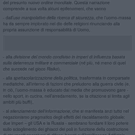
del presunto
nuovo ordine mondiale
. Questa narrazione
comprende a sua volta alcuni epifenomeni, che vanno
- dall’
uso manipolativo della ricerca di sicurezza
, che l’uomo-massa
ha da sempre implorato nel dio delle religioni rinunciando alla
propria assunzione di responsabilità di Uomo,
- alla
divisione del mondo condiviso in imperi di influenza basata
sulla deterrenza militare e commerciale
(né più, né meno di quel
che succede nel gioco
Risiko
),
- alla
spettacolarizzazione della politica
, trasformata in comparsate
mediatiche, all’interno di fazioni che preludono alla guerra civile (e,
in ciò, l’uomo-massa è educato dai media che promuovono gare -
nello sport, in cucina, nell’arredamento, se la citazione si limita agli
ambiti più buffi),
- al
silenziamento dell’informazione
, che si manifesta anzi tutto nel
negazionismo pragmatico degli effetti del riscaldamento globale:
due imperi – gli USA e la Russia - sembrano fondare il loro potere
sullo scioglimento dei ghiacci dei poli in funzione della costruzione
di strumenti energivori
di difesa
, basati sull’Intelligenza Artificiale,