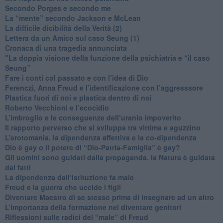
​Secondo Porges e secondo me
​La “mente” secondo Jackson e McLean
La difficile dicibilità della Verità (2)
​Lettera da un Amico sul caso Seung (1)
​Cronaca di una tragedia annunciata
"​La doppia visione della funzione della psichiatria e “il caso
Seung”
​Fare i conti col passato e con l’idea di Dio
​Ferenczi, Anna Freud e l’identificazione con l’aggresssore
Plastica fuori di noi e plastica dentro di noi
​Roberto Vecchioni e l’ecocidio
​L’imbroglio e le conseguenze dell’uranio impoverito
​Il rapporto perverso che si sviluppa tra vittima e aguzzino
L’erotomania, la dipendenza affettiva e la co-dipendenza
​Dio è gay o il potere di “Dio-Patria-Famiglia” è gay?
​Gli uomini sono guidati dalla propaganda, la Natura è guidata
dai fatti
La dipendenza dall’istituzione fa male
​Freud e la guerra che uccide i figli
​Diventare Maestro di se stesso prima di insegnare ad un altro
L’importanza della formazione nel diventare genitori
Riflessioni sulle radici del “male” di Freud