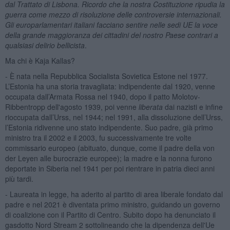
dal Trattato di Lisbona. Ricordo che la nostra Costituzione ripudia la
guerra come mezzo di risoluzione delle controversie internazionali.
Gli europarlamentari italiani facciano sentire nelle sedi UE la voce
della grande maggioranza dei cittadini del nostro Paese contrari a
qualsiasi delirio bellicista
.
Ma chi è Kaja Kallas?
- È nata nella Repubblica Socialista Sovietica Estone nel 1977.
L’Estonia ha una storia travagliata: indipendente dal 1920, venne
occupata dall’Armata Rossa nel 1940, dopo il patto Molotov-
Ribbentropp dell'agosto 1939, poi venne
liberata
dai nazisti e infine
rioccupata dall’Urss, nel 1944; nel 1991, alla dissoluzione dell’Urss,
l’Estonia ridivenne uno stato indipendente. Suo padre, già primo
ministro tra il 2002 e il 2003, fu successivamente tre volte
commissario europeo (abituato, dunque, come il padre della von
der Leyen alle burocrazie europee); la madre e la nonna furono
deportate in Siberia nel 1941 per poi rientrare in patria dieci anni
più tardi.
- Laureata in legge, ha aderito al partito di area liberale fondato dal
padre e nel 2021 è diventata primo ministro, guidando un governo
di coalizione con il Partito di Centro. Subito dopo ha denunciato il
gasdotto Nord Stream 2 sottolineando che la dipendenza dell'Ue