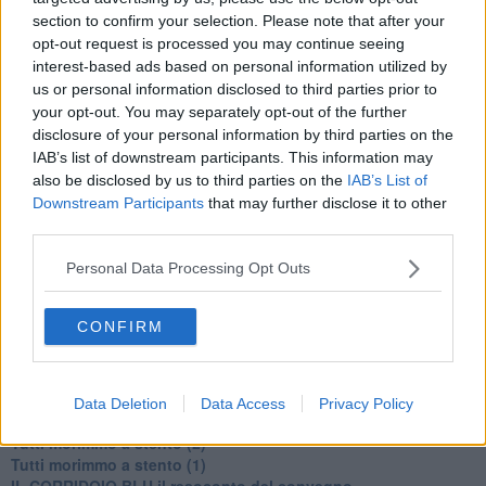
section to confirm your selection. Please note that after your
opt-out request is processed you may continue seeing
interest-based ads based on personal information utilized by
us or personal information disclosed to third parties prior to
your opt-out. You may separately opt-out of the further
Se vuoi leggere le notizie principali della Toscana iscriviti alla
disclosure of your personal information by third parties on the
Newsletter QUInews - ToscanaMedia.
Arriva gratis tutti i giorni
IAB’s list of downstream participants. This information may
alle 20:00 direttamente nella tua casella di posta.
also be disclosed by us to third parties on the
IAB’s List of
Downstream Participants
that may further disclose it to other
Basta cliccare
QUI
third parties.
Ti potrebbe interessare anche:
Personal Data Processing Opt Outs
Articoli dal Blog “Disincantato” di Adolfo Santoro
​Un esempio di civismo
CONFIRM
​Linee guida per organizzare il civismo della complessità
​Il ripristino della natura secondo la legge e l’impegno dei
Cittadini
Il nesso tra cambiamenti climatici e salute umana
Data Deletion
Data Access
Privacy Policy
Tutti morimmo a stento (3)
Tutti morimmo a stento (2)
​Tutti morimmo a stento (1)
IL CORRIDOIO BLU il resoconto del convegno