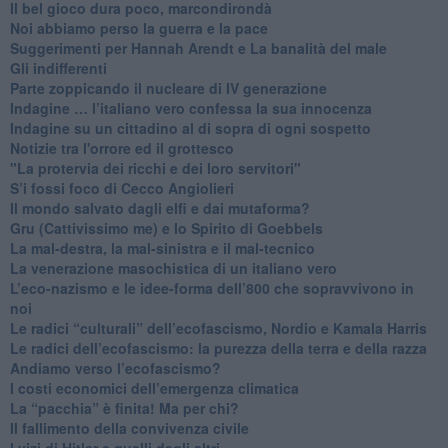
​Il bel gioco dura poco, marcondirondà
Noi abbiamo perso la guerra e la pace
Suggerimenti per Hannah Arendt e La banalità del male
​Gli indifferenti
Parte zoppicando il nucleare di IV generazione
​Indagine … l’italiano vero confessa la sua innocenza
Indagine su un cittadino al di sopra di ogni sospetto
Notizie tra l'orrore ed il grottesco
"La protervia dei ricchi e dei loro servitori"
S’i fossi foco di Cecco Angiolieri
​Il mondo salvato dagli elfi e dai mutaforma?
Gru (Cattivissimo me) e lo Spirito di Goebbels
​La mal-destra, la mal-sinistra e il mal-tecnico
​La venerazione masochistica di un italiano vero
​L’eco-nazismo e le idee-forma dell’800 che sopravvivono in
noi
​Le radici “culturali” dell’ecofascismo, Nordio e Kamala Harris
Le radici dell’ecofascismo: la purezza della terra e della razza
Andiamo verso l’ecofascismo?
I costi economici dell’emergenza climatica
​La “pacchia” è finita! Ma per chi?
​Il fallimento della convivenza civile
​I vizi di Hitler e quelli degli altri