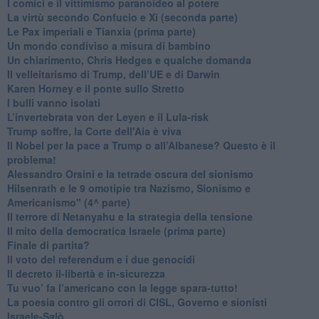
​I comici e il vittimismo paranoideo al potere
​La virtù secondo Confucio e Xi (seconda parte)
Le Pax imperiali e Tianxia (prima parte)
Un mondo condiviso a misura di bambino
​Un chiarimento, Chris Hedges e qualche domanda
Il velleitarismo di Trump, dell’UE e di Darwin
​Karen Horney e il ponte sullo Stretto
​I bulli vanno isolati
L’invertebrata von der Leyen e il Lula-risk
Trump soffre, la Corte dell'Aia è viva
​Il Nobel per la pace a Trump o all’Albanese? Questo è il
problema!
​Alessandro Orsini e la tetrade oscura del sionismo
​Hilsenrath e le 9 omotipie tra Nazismo, Sionismo e
Americanismo" (4^ parte)
​Il terrore di Netanyahu e la strategia della tensione
Il mito della democratica Israele (prima parte)
​Finale di partita?
​Il voto del referendum e i due genocidi
Il decreto il-libertà e in-sicurezza
Tu vuo’ fa l’americano con la legge spara-tutto!
La poesia contro gli orrori di CISL, Governo e sionisti
Israele-Salò