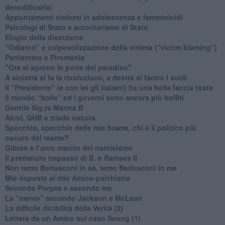
decodificarla)
​Appuntamenti violenti in adolescenza e femminicidi
​Psicologi di Stato e autoritarismo di Stato
Elogio della diserzione
“Odiatori” e colpevolizzazione della vittima (“victim blaming”)
​Patriarcato e Piromania
"Ora si aprono le porte del paradiso"
​A sinistra si fa la rivoluzione, a destra si fanno i soldi
​Il “Presidente” (e con lei gli italiani) ha una bella faccia tosta
​Il mondo “bolle” ed i governi sono ancora più bolliti
​Gentile Sig.ra Marina B
​Alcol, GHB e triade oscura
​Specchio, specchio delle mie brame, chi è il politico più
oscuro del reame?
​Gibran e l’arco marcio del narcisismo
​Il prematuro trapasso di B. e Ramses II
​Non temo Berlusconi in sé, temo Berlusconi in me
​Mie risposte al mio Amico-psichiatra
​Secondo Porges e secondo me
​La “mente” secondo Jackson e McLean
La difficile dicibilità della Verità (2)
​Lettera da un Amico sul caso Seung (1)