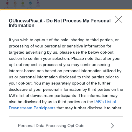
QUInewsPisa.it -
Do Not Process My Personal
Information
Ti potrebbe interessare anche:
If you wish to opt-out of the sale, sharing to third parties, or
processing of your personal or sensitive information for
Articoli dal Blog “Disincantato” di Adolfo Santoro
targeted advertising by us, please use the below opt-out
​Un esempio di civismo
section to confirm your selection. Please note that after your
​Linee guida per organizzare il civismo della complessità
opt-out request is processed you may continue seeing
​Il ripristino della natura secondo la legge e l’impegno dei
interest-based ads based on personal information utilized by
Cittadini
us or personal information disclosed to third parties prior to
Il nesso tra cambiamenti climatici e salute umana
your opt-out. You may separately opt-out of the further
Tutti morimmo a stento (3)
disclosure of your personal information by third parties on the
Tutti morimmo a stento (2)
IAB’s list of downstream participants. This information may
​Tutti morimmo a stento (1)
also be disclosed by us to third parties on the
IAB’s List of
IL CORRIDOIO BLU il resoconto del convegno
Downstream Participants
that may further disclose it to other
Un manuale essenziale per seguire il CORRIDOIO BLU
third parties.
Il corridoio blu
​Il cronoprogramma ottimale verso il full electric sui traghetti
Personal Data Processing Opt Outs
​I costi dell’adeguamento al cold ironing