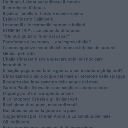
​Un rituale Lakota per redimere il mondo
Il terrorismo di Ursula
​Il palco, l’anello di Frodo e scemo-scemo
Esimio filosofo Galimberti
​I mattarelli e le mattarelle europei e italiani
​STRIP IN TRIP … un video da diffondere
"Chi può guidarci fuori dal caos?"
​Portoferraio alluvionata … era imprevedibile?
Le conseguenze mondiali dell’infanzia infelice dei potenti
​Gli Scilipoti USA
L’Italia s’intestardisce a sprecare soldi sul nucleare
improbabile
È meglio pagare per fare la guerra o per inventare gli Spinrel?
​L’innalzamento delle acque del mare e l’erosione delle spiagge
​Il progressivo innalzamento delle acque del mare
​Gunter Pauli e il desalinizzare meglio e a costo minore
I tipping points e la stupidità umana
​Il 58° rapporto Censis e gli italiani veri
​Il bel gioco dura poco, marcondirondà
Noi abbiamo perso la guerra e la pace
Suggerimenti per Hannah Arendt e La banalità del male
​Gli indifferenti
Parte zoppicando il nucleare di IV generazione