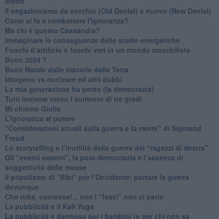
dietro
Il negazionismo da vecchio (Old Denial) a nuovo (New Denial)
Come si fa a combattere l'ignoranza?
Ma chi è questo Cassandra?
Immaginare le conseguenze delle scelte energetiche
​Fuochi d’artificio e fuochi veri in un mondo maschilista
Buon 2024 ?
​Buon Natale dalle macerie della Terra
​Idrogeno vs nucleare ed altri dubbi
​La mia generazione ha perso (la democrazia)
​Tutti insieme verso l’aumento di tre gradi
Mi chiamo Giulia
L’ignoranza al potere
​“Considerazioni attuali sulla guerra e la morte" di Sigmund
Freud
​Lo storytelling e l’inutilità della guerra dei “ragazzi di destra”
​Gli “eventi esterni”, la post-democrazia e l’assenza di
soggettività delle masse
​Il populismo di “Bibi” per l’Occidente: portare la guerra
dovunque
​Che roba, contessa!... con i “fasci” non ci parlo
La pubblicità e il Kali Yuga
​La pubblicità è dannosa per i bambini (e per chi non sa