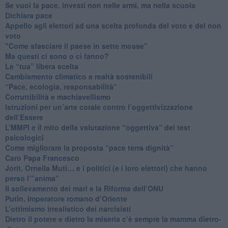
​Se vuoi la pace, investi non nelle armi, ma nella scuola
​Dichiara pace
​Appello agli elettori ad una scelta profonda del voto e del non
voto
"Come sfasciare il paese in sette mosse"
​Ma questi ci sono o ci fanno?
​Le “tua” libera scelta
Cambiamento climatico e realtà sostenibili
“Pace, ecologia, responsabilità”
​Corruttibilità e machiavellismo
Istruzioni per un’arte corale contro l’oggettivizzazione
dell’Essere
​L’MMPI e il mito della valutazione “oggettiva” dei test
psicologici
Come migliorare la proposta “pace terra dignità”
Caro Papa Francesco
​Jorit, Ornella Muti… e i politici (e i loro elettori) che hanno
perso l’”anima”
​Il sollevamento dei mari e la Riforma dell’ONU
Putin, imperatore romano d’Oriente
​L’ottimismo irrealistico dei narcisisti
​Dietro il potere e dietro la miseria c’è sempre la mamma dietro-