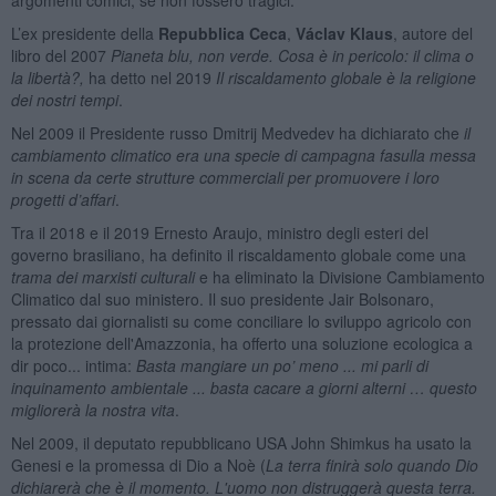
L’ex presidente della
Repubblica Ceca
,
Václav Klaus
, autore del
libro del 2007
Pianeta blu, non verde. Cosa è in pericolo: il clima o
la libertà?
,
ha detto nel 2019
Il riscaldamento globale è la religione
dei nostri tempi
.
Nel 2009 il Presidente russo Dmitrij Medvedev ha dichiarato che
il
cambiamento climatico era una specie di campagna fasulla messa
in scena da certe strutture commerciali per promuovere i loro
progetti d’affari
.
Tra il 2018 e il 2019 Ernesto Araujo, ministro degli esteri del
governo brasiliano, ha definito il riscaldamento globale come una
trama dei marxisti culturali
e ha eliminato la Divisione Cambiamento
Climatico dal suo ministero. Il suo presidente Jair Bolsonaro,
pressato dai giornalisti su come conciliare lo sviluppo agricolo con
la protezione dell'Amazzonia, ha offerto una soluzione ecologica a
dir poco... intima:
Basta mangiare un po’ meno ... mi parli di
inquinamento ambientale ... basta cacare a giorni alterni … questo
migliorerà la nostra vita
.
Nel 2009, il deputato repubblicano USA John Shimkus ha usato la
Genesi e la promessa di Dio a Noè (
La terra finirà solo quando Dio
dichiarerà che è il momento. L'uomo non distruggerà questa terra.