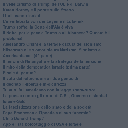
Il velleitarismo di Trump, dell’UE e di Darwin
​Karen Horney e il ponte sullo Stretto
​I bulli vanno isolati
L’invertebrata von der Leyen e il Lula-risk
Trump soffre, la Corte dell'Aia è viva
​Il Nobel per la pace a Trump o all’Albanese? Questo è il
problema!
​Alessandro Orsini e la tetrade oscura del sionismo
​Hilsenrath e le 9 omotipie tra Nazismo, Sionismo e
Americanismo" (4^ parte)
​Il terrore di Netanyahu e la strategia della tensione
Il mito della democratica Israele (prima parte)
​Finale di partita?
​Il voto del referendum e i due genocidi
Il decreto il-libertà e in-sicurezza
Tu vuo’ fa l’americano con la legge spara-tutto!
La poesia contro gli orrori di CISL, Governo e sionisti
Israele-Salò
​La fascistizzazione dello stato e della società
Papa Francesco e l’ipocrisia al suo funerale?
​Chi è Donald Trump?
App e lista boicottaggio di USA e Israele