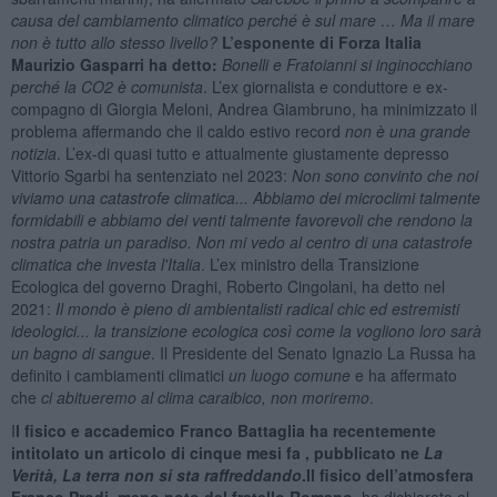
causa del cambiamento climatico perché è sul mare … Ma il mare
non è tutto allo stesso livello?
L
’esponente di Forza Italia
Maurizio Gasparri ha detto:
Bonelli e Fratoianni si inginocchiano
perché la CO2 è comunista
. L’ex giornalista e conduttore e ex-
compagno di Giorgia Meloni, Andrea Giambruno, ha minimizzato il
problema affermando che il caldo estivo record
non è una grande
notizia
. L’ex-di quasi tutto e attualmente giustamente depresso
Vittorio Sgarbi ha sentenziato nel 2023:
Non sono convinto che noi
viviamo una catastrofe climatica... Abbiamo dei microclimi talmente
formidabili e abbiamo dei venti talmente favorevoli che rendono la
nostra patria un paradiso. Non mi vedo al centro di una catastrofe
climatica che investa l'Italia
. L’ex ministro della Transizione
Ecologica del governo Draghi, Roberto Cingolani, ha detto nel
2021:
Il mondo è pieno di ambientalisti radical chic ed estremisti
ideologici... la transizione ecologica così come la vogliono loro sarà
un bagno di sangue
. Il Presidente del Senato Ignazio La Russa ha
definito i cambiamenti climatici
un luogo comune
e ha affermato
che
ci abitueremo al clima caraibico, non moriremo
.
I
l fisico e accademico Franco Battaglia ha recentemente
intitolato un articolo di cinque mesi fa , pubblicato ne
La
Verità, La terra non si sta raffreddando
.Il fisico dell’atmosfera
Franco Prodi, meno noto del fratello Romano,
ha dichiarato al