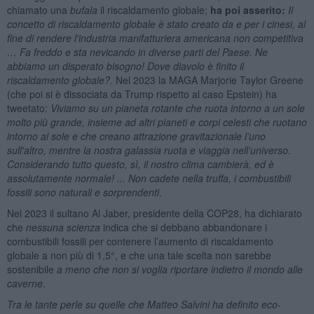
chiamato una
bufala
il riscaldamento globale;
ha poi asserito:
Il
concetto di riscaldamento globale è stato creato da e per i cinesi, al
fine di rendere l'industria manifatturiera americana non competitiva
… Fa freddo e sta nevicando in diverse parti del Paese. Ne
abbiamo un disperato bisogno! Dove diavolo è finito il
riscaldamento globale?
.
Nel 2023 la MAGA Marjorie Taylor Greene
(che poi si è dissociata da Trump rispetto al caso Epstein) ha
tweetato:
Viviamo su un pianeta rotante che ruota intorno a un sole
molto più grande, insieme ad altri pianeti e corpi celesti che ruotano
intorno al sole e che creano attrazione gravitazionale l’uno
sull'altro, mentre la nostra galassia ruota e viaggia nell’universo.
Considerando tutto questo, sì, il nostro clima cambierà, ed è
assolutamente normale! ... Non cadete nella truffa, i combustibili
fossili sono naturali e sorprendenti
.
Nel 2023 il sultano Al Jaber, presidente della COP28, ha dichiarato
che
nessuna scienza
indica che si debbano abbandonare i
combustibili fossili per contenere l’aumento di riscaldamento
globale a non più di 1,5°, e che una tale scelta non sarebbe
sostenibile
a meno che non si voglia riportare indietro il mondo alle
caverne
.
Tra le tante
perle
su quelle che Matteo Salvini ha definito
eco-