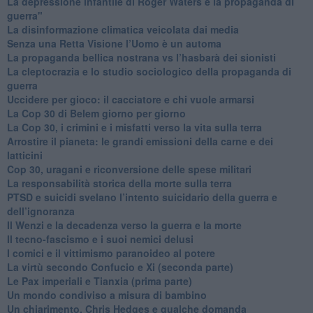
​La depressione infantile di Roger Waters e la propaganda di
guerra"
​La disinformazione climatica veicolata dai media
Senza una Retta Visione l’Uomo è un automa
​La propaganda bellica nostrana vs l’hasbarà dei sionisti
​La cleptocrazia e lo studio sociologico della propaganda di
guerra
​Uccidere per gioco: il cacciatore e chi vuole armarsi
​La Cop 30 di Belem giorno per giorno
La Cop 30, i crimini e i misfatti verso la vita sulla terra
Arrostire il pianeta: le grandi emissioni della carne e dei
latticini
​Cop 30, uragani e riconversione delle spese militari
La responsabilità storica della morte sulla terra
PTSD e suicidi svelano l’intento suicidario della guerra e
dell’ignoranza
Il Wenzi e la decadenza verso la guerra e la morte
​Il tecno-fascismo e i suoi nemici delusi
​I comici e il vittimismo paranoideo al potere
​La virtù secondo Confucio e Xi (seconda parte)
Le Pax imperiali e Tianxia (prima parte)
Un mondo condiviso a misura di bambino
​Un chiarimento, Chris Hedges e qualche domanda