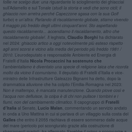
follie
ne scelgo due: una r
iguardante lo scioglimento dei ghiacciai
sull’Adamello e sul Tonale (
studi la storia e vedi che sono cicli; il
ghiaccio non arretra perché Capezzone sgasa con la sua Golf
turbo
) e un’altra:
Parlando di riscaldamento globale, stiamo vivendo
il maggio più freddo degli ultimi cinquant'anni. Sto aspettando
questo riscaldamento... accendiamo il riscaldamento, altro che
riscaldamento globale!
.
I
l leghista,
Claudio Borghi
ha dichiarato
nel 2024:
ghiaccio artico a oggi notevolmente più esteso rispetto
agli anni scorsi e vicino alla media del periodo più freddo 1981 /
2010
. L’eurodeputato e responsabile Ambiente ed Energia di
Fratelli d'Italia
Nicola Procaccini ha sostenuto che
l’
ambientalismo è diventato una specie di religione laica che ricorda
molto da vicino il comunismo
. Il deputato di Fratelli d’Italia e vice-
ministro delle Infrastrutture Galeazzo Bignami ha detto, dopo la
drammatica alluvione che ha colpito l’Emilia-Romagna nel 2023:
Non è maltempo, è mancata manutenzione. Quando piove così e
l'acqua non defluisce, la colpa è di chi non pulisce i tombini e i
fiumi, non del cambiamento climatico
. Il capogruppo di
Fratelli
d’Italia
al Senato,
Lucio Malan
, commentando un servizio andato
in onda a Uno Mattina in cui si parlava di un villaggio sulla costa del
Galles
che entro il 2055 rischiava di essere sommerso dalle acque
del mare (pericolo poi scongiurato grazie alla costruzione di
sbarramenti marini), ha affermato
Sarebbe il primo a scomparire a