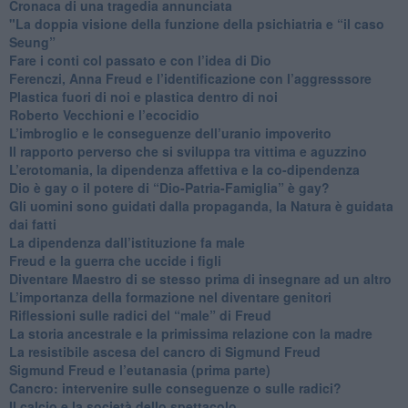
​Cronaca di una tragedia annunciata
"​La doppia visione della funzione della psichiatria e “il caso
Seung”
​Fare i conti col passato e con l’idea di Dio
​Ferenczi, Anna Freud e l’identificazione con l’aggresssore
Plastica fuori di noi e plastica dentro di noi
​Roberto Vecchioni e l’ecocidio
​L’imbroglio e le conseguenze dell’uranio impoverito
​Il rapporto perverso che si sviluppa tra vittima e aguzzino
L’erotomania, la dipendenza affettiva e la co-dipendenza
​Dio è gay o il potere di “Dio-Patria-Famiglia” è gay?
​Gli uomini sono guidati dalla propaganda, la Natura è guidata
dai fatti
La dipendenza dall’istituzione fa male
​Freud e la guerra che uccide i figli
​Diventare Maestro di se stesso prima di insegnare ad un altro
L’importanza della formazione nel diventare genitori
Riflessioni sulle radici del “male” di Freud
​La storia ancestrale e la primissima relazione con la madre
​La resistibile ascesa del cancro di Sigmund Freud
Sigmund Freud e l’eutanasia (prima parte)
Cancro: intervenire sulle conseguenze o sulle radici?
​Il calcio e la società dello spettacolo