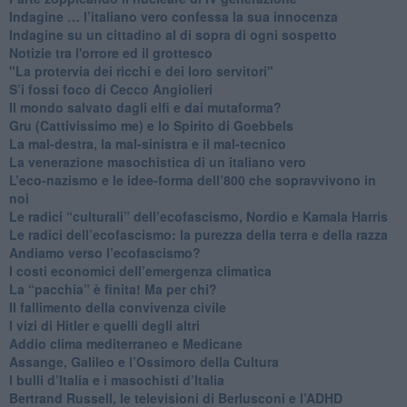
​Indagine … l’italiano vero confessa la sua innocenza
Indagine su un cittadino al di sopra di ogni sospetto
Notizie tra l'orrore ed il grottesco
"La protervia dei ricchi e dei loro servitori"
S’i fossi foco di Cecco Angiolieri
​Il mondo salvato dagli elfi e dai mutaforma?
Gru (Cattivissimo me) e lo Spirito di Goebbels
​La mal-destra, la mal-sinistra e il mal-tecnico
​La venerazione masochistica di un italiano vero
​L’eco-nazismo e le idee-forma dell’800 che sopravvivono in
noi
​Le radici “culturali” dell’ecofascismo, Nordio e Kamala Harris
Le radici dell’ecofascismo: la purezza della terra e della razza
Andiamo verso l’ecofascismo?
I costi economici dell’emergenza climatica
​La “pacchia” è finita! Ma per chi?
​Il fallimento della convivenza civile
​I vizi di Hitler e quelli degli altri
Addio clima mediterraneo e Medicane
​Assange, Galileo e l’Ossimoro della Cultura
​I bulli d’Italia e i masochisti d’Italia
​Bertrand Russell, le televisioni di Berlusconi e l’ADHD