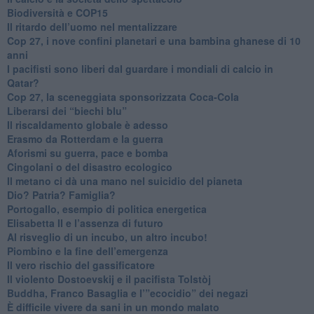
Biodiversità e COP15
​Il ritardo dell’uomo nel mentalizzare
​Cop 27, i nove confini planetari e una bambina ghanese di 10
anni
​I pacifisti sono liberi dal guardare i mondiali di calcio in
Qatar?
​Cop 27, la sceneggiata sponsorizzata Coca-Cola
​Liberarsi dei “biechi blu”
Il riscaldamento globale è adesso
​Erasmo da Rotterdam e la guerra
​Aforismi su guerra, pace e bomba
Cingolani o del disastro ecologico
​Il metano ci dà una mano nel suicidio del pianeta
​Dio? Patria? Famiglia?
Portogallo, esempio di politica energetica
​Elisabetta II e l’assenza di futuro
Al risveglio di un incubo, un altro incubo!
​Piombino e la fine dell’emergenza
​Il vero rischio del gassificatore
​Il violento Dostoevskij e il pacifista Tolstòj
​Buddha, Franco Basaglia e l’”ecocidio” dei negazi
​È difficile vivere da sani in un mondo malato