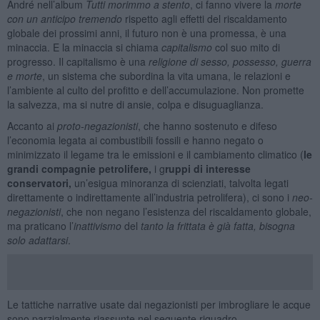
André nell’album
Tutti morimmo a stento
, ci fanno vivere la
morte
con un anticipo tremendo
rispetto agli effetti del riscaldamento
globale dei prossimi anni, il futuro non è una promessa, è una
minaccia. E la minaccia si chiama
capitalismo
col suo mito di
progresso. Il capitalismo è una
religione di sesso, possesso, guerra
e morte
, un sistema che subordina la vita umana, le relazioni e
l’ambiente al culto del profitto e dell’accumulazione. Non promette
la salvezza, ma si nutre di ansie, colpa e disuguaglianza.
Accanto ai
proto-negazionisti
, che hanno sostenuto e difeso
l’economia legata ai combustibili fossili e hanno negato o
minimizzato il legame tra le emissioni e il cambiamento climatico (
le
grandi compagnie petrolifere,
i g
ruppi di interesse
conservatori,
un’esigua minoranza di scienziati, talvolta legati
direttamente o indirettamente all’industria petrolifera), ci sono i
neo-
negazionisti
, che non negano l’esistenza del riscaldamento globale,
ma praticano l’
inattivismo
del
tanto la frittata è già fatta, bisogna
solo adattarsi
.
Le tattiche narrative usate dai negazionisti per imbrogliare le acque
sono parzialmente riassunte nel seguente riquadro.