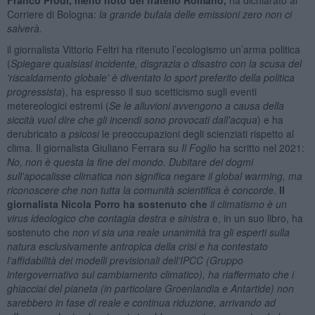
Corriere di Bologna:
la grande bufala delle emissioni zero non ci
salverà.
il giornalista Vittorio Feltri ha ritenuto l’ecologismo un’arma politica
(
Spiegare qualsiasi incidente, disgrazia o disastro con la scusa del
'riscaldamento globale' è diventato lo sport preferito della politica
progressista
), ha espresso il suo scetticismo sugli eventi
metereologici estremi (
Se le alluvioni avvengono a causa della
siccità vuol dire che gli incendi sono provocati dall'acqua
) e ha
derubricato a
psicosi
le preoccupazioni degli scienziati rispetto al
clima. Il giornalista Giuliano Ferrara su
Il Foglio
ha scritto nel 2021:
No, non è questa la fine del mondo. Dubitare dei dogmi
sull'apocalisse climatica non significa negare il global warming, ma
riconoscere che non tutta la comunità scientifica è concorde
.
I
l
giornalista Nicola Porro ha sostenuto che
il climatismo è un
virus ideologico che contagia destra e sinistra
e, in un suo libro, ha
sostenuto che
non vi sia una reale unanimità tra gli esperti sulla
natura esclusivamente antropica della crisi e ha contestato
l’affidabilità dei modelli previsionali dell’IPCC (Gruppo
intergovernativo sul cambiamento climatico), ha riaffermato che i
ghiacciai del pianeta (in particolare Groenlandia e Antartide) non
sarebbero in fase di reale e continua riduzione, arrivando ad