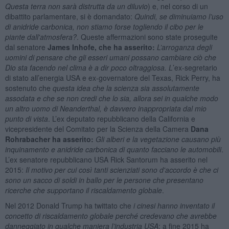
Questa terra non sarà distrutta da un diluvio
) e, nel corso di un
dibattito parlamentare, si è domandato:
Quindi, se diminuiamo l’uso
di anidride carbonica, non stiamo forse togliendo il cibo per le
piante dall'atmosfera?
. Queste affermazioni sono state proseguite
dal senatore
James Inhofe, che ha asserito:
L’arroganza degli
uomini di pensare che gli esseri umani possano cambiare ciò che
Dio sta facendo nel clima è a dir poco oltraggiosa
. L
’ex-segretario
di stato all’energia USA e ex-governatore del Texas, Rick Perry, ha
sostenuto che
questa idea che la scienza sia assolutamente
assodata e che se non credi che lo sia, allora sei in qualche modo
un altro uomo di Neanderthal, è davvero inappropriata dal mio
punto di vista
. L’ex deputato repubblicano della California e
vicepresidente del Comitato per la Scienza della Camera
Dana
Rohrabacher ha asserito:
Gli alberi e la vegetazione causano più
inquinamento e anidride carbonica di quanto facciano le automobili
.
L’ex senatore repubblicano USA Rick Santorum ha asserito nel
2015:
Il motivo per cui così tanti scienziati sono d'accordo è che ci
sono un sacco di soldi in ballo per le persone che presentano
ricerche che supportano il riscaldamento globale
.
Nel 2012 Donald Trump ha twittato che
i cinesi hanno inventato
il
concetto di riscaldamento globale
perché credevano che avrebbe
danneggiato in qualche maniera l’industria USA
; a fine 2015 ha