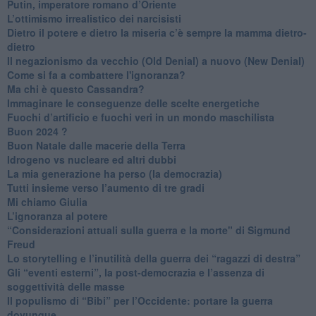
Putin, imperatore romano d’Oriente
​L’ottimismo irrealistico dei narcisisti
​Dietro il potere e dietro la miseria c’è sempre la mamma dietro-
dietro
Il negazionismo da vecchio (Old Denial) a nuovo (New Denial)
Come si fa a combattere l'ignoranza?
Ma chi è questo Cassandra?
Immaginare le conseguenze delle scelte energetiche
​Fuochi d’artificio e fuochi veri in un mondo maschilista
Buon 2024 ?
​Buon Natale dalle macerie della Terra
​Idrogeno vs nucleare ed altri dubbi
​La mia generazione ha perso (la democrazia)
​Tutti insieme verso l’aumento di tre gradi
Mi chiamo Giulia
L’ignoranza al potere
​“Considerazioni attuali sulla guerra e la morte" di Sigmund
Freud
​Lo storytelling e l’inutilità della guerra dei “ragazzi di destra”
​Gli “eventi esterni”, la post-democrazia e l’assenza di
soggettività delle masse
​Il populismo di “Bibi” per l’Occidente: portare la guerra
dovunque