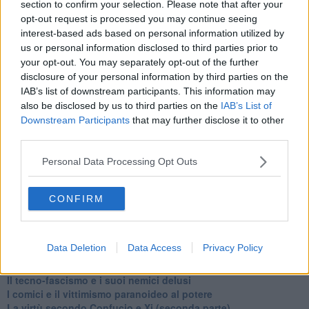
​I vestiti nuovi degli imperatori baltici
section to confirm your selection. Please note that after your
​Pupazzi!
opt-out request is processed you may continue seeing
​Il Wild West di Trump
interest-based ads based on personal information utilized by
​La depressione infantile di Roger Waters e la propaganda di
us or personal information disclosed to third parties prior to
guerra"
your opt-out. You may separately opt-out of the further
​La disinformazione climatica veicolata dai media
disclosure of your personal information by third parties on the
Senza una Retta Visione l’Uomo è un automa
IAB’s list of downstream participants. This information may
​La propaganda bellica nostrana vs l’hasbarà dei sionisti
also be disclosed by us to third parties on the
IAB’s List of
​La cleptocrazia e lo studio sociologico della propaganda di
Downstream Participants
that may further disclose it to other
guerra
third parties.
​Uccidere per gioco: il cacciatore e chi vuole armarsi
​La Cop 30 di Belem giorno per giorno
Personal Data Processing Opt Outs
La Cop 30, i crimini e i misfatti verso la vita sulla terra
Arrostire il pianeta: le grandi emissioni della carne e dei
latticini
CONFIRM
​Cop 30, uragani e riconversione delle spese militari
La responsabilità storica della morte sulla terra
PTSD e suicidi svelano l’intento suicidario della guerra e
Data Deletion
Data Access
Privacy Policy
dell’ignoranza
Il Wenzi e la decadenza verso la guerra e la morte
​Il tecno-fascismo e i suoi nemici delusi
​I comici e il vittimismo paranoideo al potere
​La virtù secondo Confucio e Xi (seconda parte)