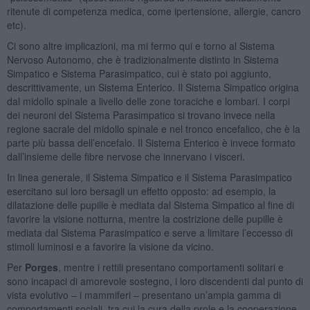
ritenute di competenza medica, come ipertensione, allergie, cancro
etc).
Ci sono altre implicazioni, ma mi fermo qui e torno al Sistema
Nervoso Autonomo, che è tradizionalmente distinto in Sistema
Simpatico e Sistema Parasimpatico, cui è stato poi aggiunto,
descrittivamente, un Sistema Enterico. Il Sistema Simpatico origina
dal midollo spinale a livello delle zone toraciche e lombari. I corpi
dei neuroni del Sistema Parasimpatico si trovano invece nella
regione sacrale del midollo spinale e nel tronco encefalico, che è la
parte più bassa dell’encefalo. Il Sistema Enterico è invece formato
dall’insieme delle fibre nervose che innervano i visceri.
In linea generale, il Sistema Simpatico e il Sistema Parasimpatico
esercitano sui loro bersagli un effetto opposto: ad esempio, la
dilatazione delle pupille è mediata dal Sistema Simpatico al fine di
favorire la visione notturna, mentre la costrizione delle pupille è
mediata dal Sistema Parasimpatico e serve a limitare l’eccesso di
stimoli luminosi e a favorire la visione da vicino.
Per
Porges
, mentre i rettili presentano comportamenti solitari e
sono incapaci di amorevole sostegno, i loro discendenti dal punto di
vista evolutivo – i mammiferi – presentano un’ampia gamma di
comportamenti sociali, tra cui la cura della prole e la cooperazione.