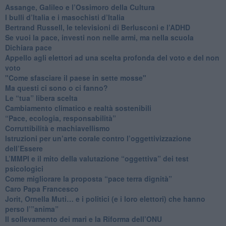
​Assange, Galileo e l’Ossimoro della Cultura
​I bulli d’Italia e i masochisti d’Italia
​Bertrand Russell, le televisioni di Berlusconi e l’ADHD
​Se vuoi la pace, investi non nelle armi, ma nella scuola
​Dichiara pace
​Appello agli elettori ad una scelta profonda del voto e del non
voto
"Come sfasciare il paese in sette mosse"
​Ma questi ci sono o ci fanno?
​Le “tua” libera scelta
Cambiamento climatico e realtà sostenibili
“Pace, ecologia, responsabilità”
​Corruttibilità e machiavellismo
Istruzioni per un’arte corale contro l’oggettivizzazione
dell’Essere
​L’MMPI e il mito della valutazione “oggettiva” dei test
psicologici
Come migliorare la proposta “pace terra dignità”
Caro Papa Francesco
​Jorit, Ornella Muti… e i politici (e i loro elettori) che hanno
perso l’”anima”
​Il sollevamento dei mari e la Riforma dell’ONU