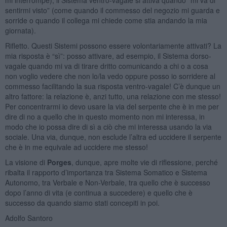
sentirmi visto” (come quando il commesso del negozio mi guarda e
sorride o quando il collega mi chiede come stia andando la mia
giornata).
Rifletto. Questi Sistemi possono essere volontariamente attivati? La
mia risposta è “sì”: posso attivare, ad esempio, il Sistema dorso-
vagale quando mi va di tirare dritto comunicando a chi o a cosa
non voglio vedere che non lo/la vedo oppure posso io sorridere al
commesso facilitando la sua risposta ventro-vagale! C’è dunque un
altro fattore: la relazione è, anzi tutto, una relazione con me stesso!
Per concentrarmi io devo usare la via del serpente che è in me per
dire di no a quello che in questo momento non mi interessa, in
modo che io possa dire di sì a ciò che mi interessa usando la via
sociale. Una via, dunque, non esclude l’altra ed uccidere il serpente
che è in me equivale ad uccidere me stesso!
La visione di
Porges
, dunque, apre molte vie di riflessione, perché
ribalta il rapporto d’importanza tra Sistema Somatico e Sistema
Autonomo, tra Verbale e Non-Verbale, tra quello che è successo
dopo l’anno di vita (e continua a succedere) e quello che è
successo da quando siamo stati concepiti in poi.
Adolfo Santoro