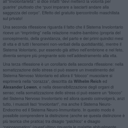
all’”involontarietà”: si dice infatti “devi metterci la volontà per
guarire” piuttosto che “puoi imparare a lasciarti andare alla
saggezza del corpo”. Effetto del gratuito ipercontrollo maschilista
sul privato!
Una seconda riflessione riguarda il fatto che il Sistema Involontario
riceve un “imprinting” nella relazione madre-bambino (propria del
concepimento, della gravidanza, del parto e dei primi quindici mesi
di vita e di tutti i fenomeni non-verbali della quotidianità), mentre il
Sistema Volontario, pur essendo già attivo nell’embrione e nel feto,
diventa sempre più pregnante solo nell’addestramento alla vita.
Una terza riflessione è un corollario della seconda riflessione: nella
somatizzazione dello stress ci può essere un investimento del
Sistema Nervoso Volontario ed allora il “blocco” muscolare si
esprimerà nella “corazza”, descritta da
Wilhelm Reich
ed
Alexander Lowen
, e nella desensibilizzazione degli organi di
senso; nella somatizzazione dello stress ci può essere un “blocco”
del Sistema Nervoso Involontario ed allora questo coinvolgerà, anzi
tutto, i muscoli lisci “involontari”, ma anche il Sistema Neuro-
Endocrino ed il Sistema Neuro-Immunitario. In questo modo è
possibile comprendere la distinzione (anche se questa distinzione è
più teorica che pratica) tra disagio “psichico” e disagio
“psicosomatico” (quest’ultimo riguarda le malattie abitualmente