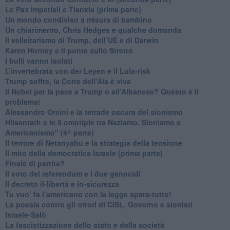
Le Pax imperiali e Tianxia (prima parte)
Un mondo condiviso a misura di bambino
​Un chiarimento, Chris Hedges e qualche domanda
Il velleitarismo di Trump, dell’UE e di Darwin
​Karen Horney e il ponte sullo Stretto
​I bulli vanno isolati
L’invertebrata von der Leyen e il Lula-risk
Trump soffre, la Corte dell'Aia è viva
​Il Nobel per la pace a Trump o all’Albanese? Questo è il
problema!
​Alessandro Orsini e la tetrade oscura del sionismo
​Hilsenrath e le 9 omotipie tra Nazismo, Sionismo e
Americanismo" (4^ parte)
​Il terrore di Netanyahu e la strategia della tensione
Il mito della democratica Israele (prima parte)
​Finale di partita?
​Il voto del referendum e i due genocidi
Il decreto il-libertà e in-sicurezza
Tu vuo’ fa l’americano con la legge spara-tutto!
La poesia contro gli orrori di CISL, Governo e sionisti
Israele-Salò
​La fascistizzazione dello stato e della società