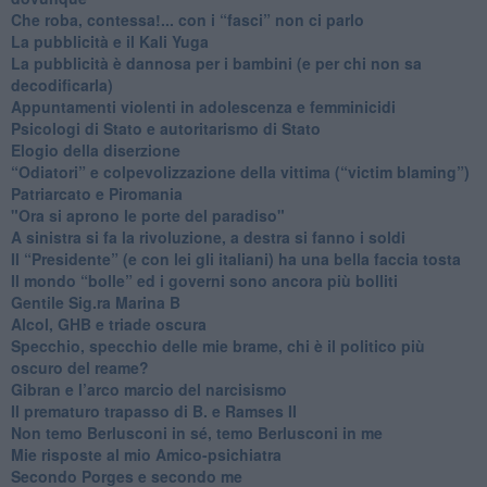
​Che roba, contessa!... con i “fasci” non ci parlo
La pubblicità e il Kali Yuga
​La pubblicità è dannosa per i bambini (e per chi non sa
decodificarla)
​Appuntamenti violenti in adolescenza e femminicidi
​Psicologi di Stato e autoritarismo di Stato
Elogio della diserzione
“Odiatori” e colpevolizzazione della vittima (“victim blaming”)
​Patriarcato e Piromania
"Ora si aprono le porte del paradiso"
​A sinistra si fa la rivoluzione, a destra si fanno i soldi
​Il “Presidente” (e con lei gli italiani) ha una bella faccia tosta
​Il mondo “bolle” ed i governi sono ancora più bolliti
​Gentile Sig.ra Marina B
​Alcol, GHB e triade oscura
​Specchio, specchio delle mie brame, chi è il politico più
oscuro del reame?
​Gibran e l’arco marcio del narcisismo
​Il prematuro trapasso di B. e Ramses II
​Non temo Berlusconi in sé, temo Berlusconi in me
​Mie risposte al mio Amico-psichiatra
​Secondo Porges e secondo me