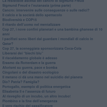
​La resistibile ascesa del cancro di Sigmund Freud
Sigmund Freud e l’eutanasia (prima parte)
Cancro: intervenire sulle conseguenze o sulle radici?
​Il calcio e la società dello spettacolo
Biodiversità e COP15
​Il ritardo dell’uomo nel mentalizzare
​Cop 27, i nove confini planetari e una bambina ghanese di 10
anni
​I pacifisti sono liberi dal guardare i mondiali di calcio in
Qatar?
​Cop 27, la sceneggiata sponsorizzata Coca-Cola
​Liberarsi dei “biechi blu”
Il riscaldamento globale è adesso
​Erasmo da Rotterdam e la guerra
​Aforismi su guerra, pace e bomba
Cingolani o del disastro ecologico
​Il metano ci dà una mano nel suicidio del pianeta
​Dio? Patria? Famiglia?
Portogallo, esempio di politica energetica
​Elisabetta II e l’assenza di futuro
Al risveglio di un incubo, un altro incubo!
​Piombino e la fine dell’emergenza
​Il vero rischio del gassificatore