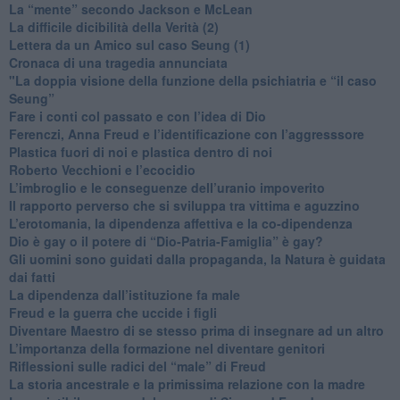
​La “mente” secondo Jackson e McLean
La difficile dicibilità della Verità (2)
​Lettera da un Amico sul caso Seung (1)
​Cronaca di una tragedia annunciata
"​La doppia visione della funzione della psichiatria e “il caso
Seung”
​Fare i conti col passato e con l’idea di Dio
​Ferenczi, Anna Freud e l’identificazione con l’aggresssore
Plastica fuori di noi e plastica dentro di noi
​Roberto Vecchioni e l’ecocidio
​L’imbroglio e le conseguenze dell’uranio impoverito
​Il rapporto perverso che si sviluppa tra vittima e aguzzino
L’erotomania, la dipendenza affettiva e la co-dipendenza
​Dio è gay o il potere di “Dio-Patria-Famiglia” è gay?
​Gli uomini sono guidati dalla propaganda, la Natura è guidata
dai fatti
La dipendenza dall’istituzione fa male
​Freud e la guerra che uccide i figli
​Diventare Maestro di se stesso prima di insegnare ad un altro
L’importanza della formazione nel diventare genitori
Riflessioni sulle radici del “male” di Freud
​La storia ancestrale e la primissima relazione con la madre