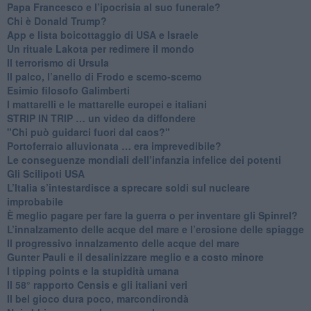
Papa Francesco e l’ipocrisia al suo funerale?
​Chi è Donald Trump?
App e lista boicottaggio di USA e Israele
​Un rituale Lakota per redimere il mondo
Il terrorismo di Ursula
​Il palco, l’anello di Frodo e scemo-scemo
Esimio filosofo Galimberti
​I mattarelli e le mattarelle europei e italiani
​STRIP IN TRIP … un video da diffondere
"Chi può guidarci fuori dal caos?"
​Portoferraio alluvionata … era imprevedibile?
Le conseguenze mondiali dell’infanzia infelice dei potenti
​Gli Scilipoti USA
L’Italia s’intestardisce a sprecare soldi sul nucleare
improbabile
È meglio pagare per fare la guerra o per inventare gli Spinrel?
​L’innalzamento delle acque del mare e l’erosione delle spiagge
​Il progressivo innalzamento delle acque del mare
​Gunter Pauli e il desalinizzare meglio e a costo minore
I tipping points e la stupidità umana
​Il 58° rapporto Censis e gli italiani veri
​Il bel gioco dura poco, marcondirondà