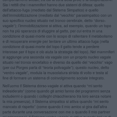
Sia i rettili che i mammiferi hanno due sistemi di difesa: quello
dell’attacco-fuga (mediato dal Sistema Simpatico) e quello
dell’immobilizzazione (mediato dal “vecchio” parasimpatico con un
suo specifico nucleo situato nel tronco cerebrale, detto “dorso-
vagale”); l’immobilizzazione si attiva, ad esempio, quando un topo
non ha più speranza di sfuggire al gatto, per cui entra in una
condizione di quasi-morte con lo scopo di rallentare il metabolismo
e di recuperare energie per tentare un ultimo attacco-fuga (nella
condizione di quasi-morte del topo il gatto tende a perdere
interesse per il topo e ciò aiuta la strategia del topo). Nei mammiferi
si aggiunge una seconda via vagale con un proprio nucleo vagale
situato nel tronco encefalico e diverso da quello del “vecchio” vago
(per cui Porges parla di “teoria polivagale”); questo nucleo, detto
“ventro-vagale”, modula la muscolatura striata di volto e testa al
fine di formare un sistema di coinvolgimento sociale integrato.
Nell’uomo il Sistema dorso-vagale si attiva quando “mi sento
indesiderato” (come quando gli amici fanno dei programmi senza
includermi o quando i colleghi chiacchierano tra loro senza notare
la mia presenza), il Sistema simpatico si attiva quando “mi sento
mancato di rispetto” (come quando il mio amico si gira dall’altra
parte durante una conversazione con me o quando il mio partner
mi interrompe), il Sistema ventro-vagale si attiva quando “mi va di