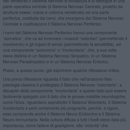
Nei Vertebrati il Sistema Nervoso si dorsalizza e si distingue in una
parte operativa centrale (il Sistema Nervoso Centrale, protetto da
strutture ossee: cranio e colonna vertebrale) ed una parte
periferica, costituita dai nervi, che emergono dal Sistema Nervoso
Centrale e costituiscono il Sistema Nervoso Periferico.
I nervi del Sistema Nervoso Periferico hanno una componente
“somatica”, che va ad innervare i muscoli “volontari” (permettendo il
movimento) e gli organi di senso (permettendo la sensibilità), ed
una componente “autonoma” o “involontaria”, che, a sua volta
viene distinta in un Sistema Nervoso Simpatico, in un Sistema
Nervoso Parasimpatico e in un Sistema Nervoso Enterico.
Posso, a questo punto, già esprimere qualche riflessione critica.
Una prima riflessione riguarda il fatto che nell’anatomo-fisio-
patologia classica è privilegiato il Sistema Nervoso “volontario”, a
discapito della componente “involontaria” e questo fatto può essere
facilmente spiegato con il dato che le grosse malattie neurologiche,
come l’ictus, riguardano soprattutto il Sistema Volontario. Il Sistema
Involontario è però certamente più pregnante, perché, a rigore,
esso comprende anche il Sistema Neuro-Endocrino e il Sistema
Neuro-Immunitario. Nella cultura diffusa a tutti i livelli viene data più
importanza, come fattore di guarigione, alla “volontà” che