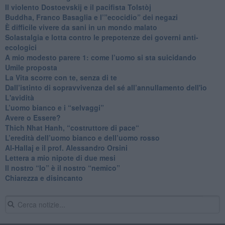
​Il violento Dostoevskij e il pacifista Tolstòj
​Buddha, Franco Basaglia e l’”ecocidio” dei negazi
​È difficile vivere da sani in un mondo malato
Solastalgia e lotta contro le prepotenze dei governi anti-
ecologici
​A mio modesto parere 1: come l’uomo si sta suicidando
​Umile proposta
​La Vita scorre con te, senza di te
​Dall’istinto di sopravvivenza del sé all’annullamento dell'io
L'avidità
​L’uomo bianco e i “selvaggi”
​Avere o Essere?
​Thich Nhat Hanh, “costruttore di pace“
​L’eredità dell’uomo bianco e dell’uomo rosso
Al-Hallaj e il prof. Alessandro Orsini
​Lettera a mio nipote di due mesi
​Il nostro “Io” è il nostro “nemico”
​Chiarezza e disincanto