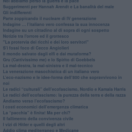
Noi abbiamo perso la guerra e la pace
Suggerimenti per Hannah Arendt e La banalità del male
​Gli indifferenti
Parte zoppicando il nucleare di IV generazione
​Indagine … l’italiano vero confessa la sua innocenza
Indagine su un cittadino al di sopra di ogni sospetto
Notizie tra l'orrore ed il grottesco
"La protervia dei ricchi e dei loro servitori"
S’i fossi foco di Cecco Angiolieri
​Il mondo salvato dagli elfi e dai mutaforma?
Gru (Cattivissimo me) e lo Spirito di Goebbels
​La mal-destra, la mal-sinistra e il mal-tecnico
​La venerazione masochistica di un italiano vero
​L’eco-nazismo e le idee-forma dell’800 che sopravvivono in
noi
​Le radici “culturali” dell’ecofascismo, Nordio e Kamala Harris
Le radici dell’ecofascismo: la purezza della terra e della razza
Andiamo verso l’ecofascismo?
I costi economici dell’emergenza climatica
​La “pacchia” è finita! Ma per chi?
​Il fallimento della convivenza civile
​I vizi di Hitler e quelli degli altri
Addio clima mediterraneo e Medicane