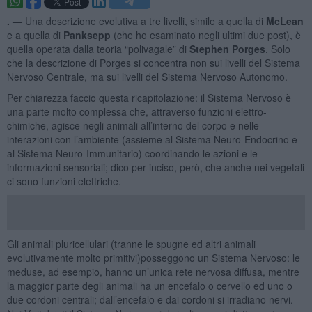
. —
Una descrizione evolutiva a tre livelli, simile a quella di
McLean
e a quella di
Panksepp
(che ho esaminato negli ultimi due post), è
quella operata dalla teoria “polivagale” di
Stephen Porges
. Solo
che la descrizione di Porges si concentra non sui livelli del Sistema
Nervoso Centrale, ma sui livelli del Sistema Nervoso Autonomo.
Per chiarezza faccio questa ricapitolazione: il Sistema Nervoso è
una parte molto complessa che, attraverso funzioni elettro-
chimiche, agisce negli animali all’interno del corpo e nelle
interazioni con l’ambiente (assieme al Sistema Neuro-Endocrino e
al Sistema Neuro-Immunitario) coordinando le azioni e le
informazioni sensoriali; dico per inciso, però, che anche nei vegetali
ci sono funzioni elettriche.
Gli animali pluricellulari (tranne le spugne ed altri animali
evolutivamente molto primitivi)posseggono un Sistema Nervoso: le
meduse, ad esempio, hanno un’unica rete nervosa diffusa, mentre
la maggior parte degli animali ha un encefalo o cervello ed uno o
due cordoni centrali; dall’encefalo e dai cordoni si irradiano nervi.