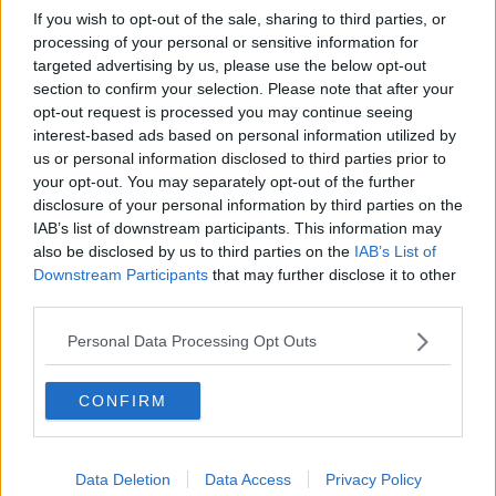
In Nigeria si torna a combattere una SARS
If you wish to opt-out of the sale, sharing to third parties, or
processing of your personal or sensitive information for
Il "cavallo di Troia" che stermina i super-batteri
targeted advertising by us, please use the below opt-out
section to confirm your selection. Please note that after your
Covid, nel Pisano altri 8 decessi e 354 nuovi casi
opt-out request is processed you may continue seeing
interest-based ads based on personal information utilized by
"Emergenza sanitaria nelle Rsa di Pisa"
us or personal information disclosed to third parties prior to
your opt-out. You may separately opt-out of the further
Coronavirus, altre due morti e 41 nuovi casi
disclosure of your personal information by third parties on the
IAB’s list of downstream participants. This information may
Covid, nuovo decesso nel Pisano, calano i
also be disclosed by us to third parties on the
IAB’s List of
ricoveri
Downstream Participants
that may further disclose it to other
Nel Pisano risalgono i nuovi casi, un decesso
third parties.
Personal Data Processing Opt Outs
Covid, in provincia di Pisa un giorno senza morti
Covid, tregua finita, altre 5 vittime nel Pisano
CONFIRM
Stella Maris, dopo tre mesi chiude la bolla Covid
Data Deletion
Data Access
Privacy Policy
Anticorpi monoclonali, ecco l'ambulatorio dedicato