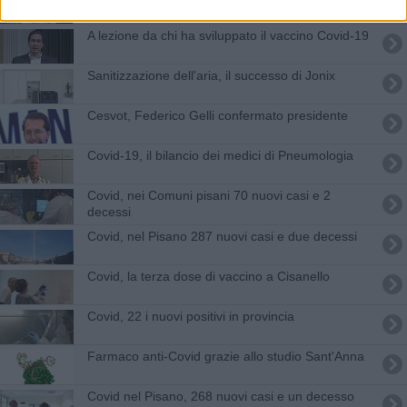
A lezione da chi ha sviluppato il vaccino Covid-19
Sanitizzazione dell'aria, il successo di Jonix
Cesvot, Federico Gelli confermato presidente
Covid-19, il bilancio dei medici di Pneumologia
Covid, nei Comuni pisani 70 nuovi casi e 2
decessi
Covid, nel Pisano 287 nuovi casi e due decessi
Covid, la terza dose di vaccino a Cisanello
Covid, 22 i nuovi positivi in provincia
Farmaco anti-Covid grazie allo studio Sant'Anna
Covid nel Pisano, 268 nuovi casi e un decesso