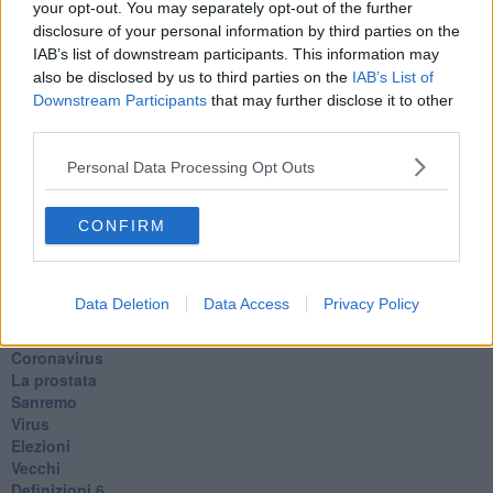
​Il grande vuoto
your opt-out. You may separately opt-out of the further
​La guerra dei mondi
disclosure of your personal information by third parties on the
Marciare non marcire
IAB’s list of downstream participants. This information may
Fase due
also be disclosed by us to third parties on the
IAB’s List of
L’Agorà
Downstream Participants
that may further disclose it to other
Silvia
third parties.
Congiunti
Principi
Personal Data Processing Opt Outs
​Lettera sulla brevità della vita
​Lettera sulla felicità
​Lettera sul tempo
CONFIRM
Lettera semiconfidenziale al Presidente
Pensieri per dopo
​Pensieri in libera uscita
Data Deletion
Data Access
Privacy Policy
Pandemia
Zona rossa
Coronavirus
La prostata
Sanremo
Virus
Elezioni
Vecchi
Definizioni 6