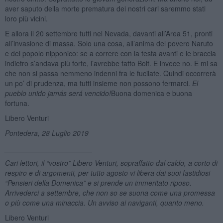
aver saputo della morte prematura dei nostri cari saremmo stati
loro più vicini.
E allora il 20 settembre tutti nel Nevada, davanti all’Area 51, pronti
all’invasione di massa. Solo una cosa, all’anima del povero Naruto
e del popolo nipponico: se a correre con la testa avanti e le braccia
indietro s’andava più forte, l’avrebbe fatto Bolt. E invece no. E mi sa
che non si passa nemmeno indenni fra le fucilate. Quindi occorrerà
un po’ di prudenza, ma tutti insieme non possono fermarci.
El
pueblo unido jam
á
s ser
á
vencido!
Buona domenica e buona
fortuna.
Libero Venturi
Pontedera, 28 Luglio 2019
______________________
Cari lettori, il “vostro” Libero Venturi, sopraffatto dal caldo, a corto di
respiro e di argomenti, per tutto agosto vi libera dai suoi fastidiosi
“Pensieri della Domenica” e si prende un immeritato riposo.
Arrivederci a settembre, che non so se suona come una promessa
o più come una minaccia. Un avviso ai naviganti, quanto meno.
Libero Venturi