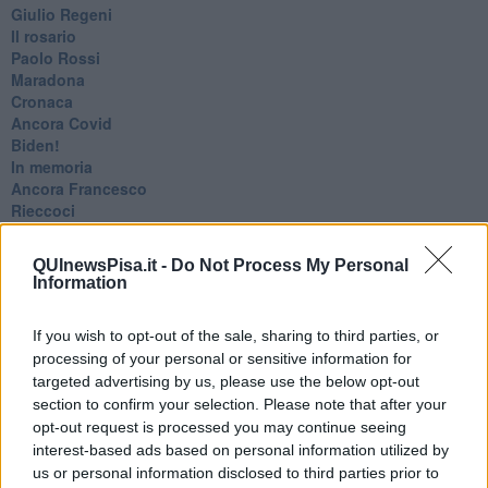
Giulio Regeni
​Il rosario
Paolo Rossi
Maradona
Cronaca
​Ancora Covid
​Biden!
In memoria
​Ancora Francesco
Rieccoci
Tenet
Francesco
QUInewsPisa.it -
Do Not Process My Personal
Suarez
Information
​Il responso
Willy
If you wish to opt-out of the sale, sharing to third parties, or
Non lo so
processing of your personal or sensitive information for
Destino
targeted advertising by us, please use the below opt-out
Valdera
Commissari
section to confirm your selection. Please note that after your
L'orso
opt-out request is processed you may continue seeing
Grullaia
interest-based ads based on personal information utilized by
Spot
us or personal information disclosed to third parties prior to