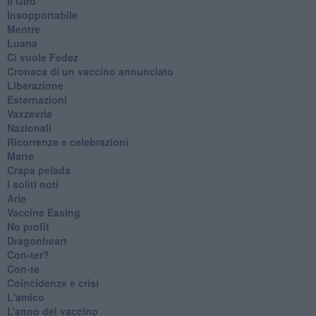
​Il Giro
Insopportabile
​Mentre
Luana
​Ci vuole Fedez
​Cronaca di un vaccino annunciato
​Liberazione
Esternazioni
Vaxzevria
Nazionali
​Ricorrenze e celebrazioni
Marte
​Crapa pelada
​I soliti noti
Arie
​Vaccine Easing
No profit
Dragonheart
Con-ter?
​Con-te
Coincidenze e crisi
L'amico
​L’anno del vaccino