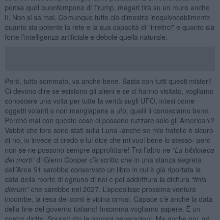
pensa quel buontempone di Trump, magari tira su un muro anche
lì. Non si sa mai. Comunque tutto ciò dimostra inequivocabilmente
quanto sia potente la rete e la sua capacità di “irretirci” e quanto sia
forte l’intelligenza artificiale e debole quella naturale.
Però, tutto sommato, va anche bene. Basta con tutti questi misteri!
Ci devono dire se esistono gli alieni e se ci hanno visitato, vogliamo
conoscere una volta per tutte la verità sugli UFO, intesi come
oggetti volanti e non mangiapane a ufo, quelli li conosciamo bene.
Perché mai con queste cose ci possono ruzzare solo gli Americani?
Vabbè che loro sono stati sulla Luna -anche se mio fratello è sicuro
di no, io invece ci credo e lui dice che mi vuol bene lo stesso- però
non se ne possono sempre approfittare! Tra l’altro ne
“La biblioteca
dei morti”
di Glenn Cooper c’è scritto che in una stanza segreta
dell’Area 51 sarebbe conservato un libro in cui è già riportata la
data della morte di ognuno di noi e poi addirittura la dicitura
“
finis
dierum
”
che sarebbe nel 2027. L’apocalisse prossima ventura
incombe, la resa dei conti è vicina ormai. Capace c’è anche la data
della fine del governo italiano! Insomma vogliamo sapere. È un
nostro diritto. Soprattutto le giovani generazioni. Ma anche noi, ad