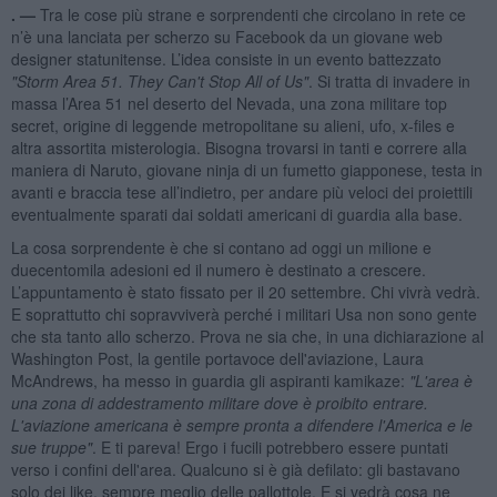
. —
Tra le cose più strane e sorprendenti che circolano in rete ce
n’è una lanciata per scherzo su Facebook da un giovane web
designer statunitense. L’idea consiste in un evento battezzato
"Storm Area 51. They Can't Stop All of Us"
. Si tratta di invadere in
massa l’Area 51 nel deserto del Nevada, una zona militare top
secret, origine di leggende metropolitane su alieni, ufo, x-files e
altra assortita misterologia. Bisogna trovarsi in tanti e correre alla
maniera di Naruto, giovane ninja di un fumetto giapponese, testa in
avanti e braccia tese all’indietro, per andare più veloci dei proiettili
eventualmente sparati dai soldati americani di guardia alla base.
La cosa sorprendente è che si contano ad oggi un milione e
duecentomila adesioni ed il numero è destinato a crescere.
L’appuntamento è stato fissato per il 20 settembre. Chi vivrà vedrà.
E soprattutto chi sopravviverà perché i militari Usa non sono gente
che sta tanto allo scherzo. Prova ne sia che, in una dichiarazione al
Washington Post, la gentile portavoce dell'aviazione, Laura
McAndrews, ha messo in guardia gli aspiranti kamikaze:
"L'area è
una zona di addestramento militare dove è proibito entrare.
L'aviazione americana è sempre pronta a difendere l'America e le
sue truppe"
. E ti pareva! Ergo i fucili potrebbero essere puntati
verso i confini dell'area. Qualcuno si è già defilato: gli bastavano
solo dei like, sempre meglio delle pallottole. E si vedrà cosa ne