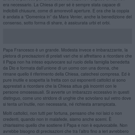
era necessario. La Chiesa di per sé è sempre stata capace di
indicibili chiusure, come di amorevoli aperture. E ora che la coppia
è andata a “Domenica in” da Mara Venier, anche la benedizione del
consenso, sotto forma di share, è assicurata urbi et orbi.
Papa Francesco è un grande. Modesta invece e imbarazzante, la
pletora di precisazioni di prelati vari che si affrettano a ricordare che
il Papa non ha inteso equivocare sul ruolo della famiglia benedetta
da Dio e formata dall’unione di un uomo con una donna, che
rimane quello il riferimento della Chiesa, catechesi compresa. Ed è
pure inutile e sospetta la fretta con cui esponenti cattolici si sono
apprestati a ricordare che la Chiesa attua già incontri con le
persone omosessuali. Si avverte un imbarazzo eccessivo in questi
distinguo, come uno stridore di unghie che scivolano sul vetro dove
si tenta un’inutile, non necessaria, né richiesta arrampicata.
Molti cattolici, non tutti per fortuna, pensano che noi laici o non
credenti, quando non in malafede, siamo anche scemi. È
chiarissimo quello che sostiene il Papa e non è equivocabile. Non
avrebbe bisogno di precisazioni che tra l’altro fino a ieri avrebbero