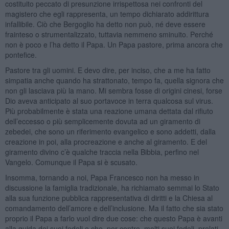
costituito peccato di presunzione irrispettosa nei confronti del
magistero che egli rappresenta, un tempo dichiarato addirittura
infallibile. Ciò che Bergoglio ha detto non può, né deve essere
frainteso o strumentalizzato, tuttavia nemmeno sminuito. Perché
non è poco e l’ha detto il Papa. Un Papa pastore, prima ancora che
pontefice.
Pastore tra gli uomini. E devo dire, per inciso, che a me ha fatto
simpatia anche quando ha strattonato, tempo fa, quella signora che
non gli lasciava più la mano. Mi sembra fosse di origini cinesi, forse
Dio aveva anticipato al suo portavoce in terra qualcosa sul virus.
Più probabilmente è stata una reazione umana dettata dal rifiuto
dell’eccesso o più semplicemente dovuta ad un giramento di
zebedei, che sono un riferimento evangelico e sono addetti, dalla
creazione in poi, alla procreazione e anche al giramento. E del
giramento divino c’è qualche traccia nella Bibbia, perfino nel
Vangelo. Comunque il Papa si è scusato.
Insomma, tornando a noi, Papa Francesco non ha messo in
discussione la famiglia tradizionale, ha richiamato semmai lo Stato
alla sua funzione pubblica rappresentativa di diritti e la Chiesa al
comandamento dell’amore e dell’inclusione. Ma il fatto che sia stato
proprio il Papa a farlo vuol dire due cose: che questo Papa è avanti
alla guida dei suoi fedeli e che, per contro, molti suoi fedeli, prelati