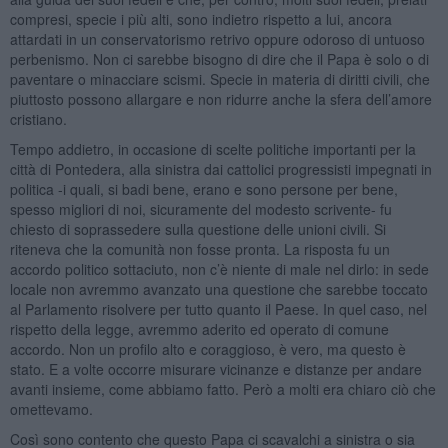
compresi, specie i più alti, sono indietro rispetto a lui, ancora
attardati in un conservatorismo retrivo oppure odoroso di untuoso
perbenismo. Non ci sarebbe bisogno di dire che il Papa è solo o di
paventare o minacciare scismi. Specie in materia di diritti civili, che
piuttosto possono allargare e non ridurre anche la sfera dell’amore
cristiano.
Tempo addietro, in occasione di scelte politiche importanti per la
città di Pontedera, alla sinistra dai cattolici progressisti impegnati in
politica -i quali, si badi bene, erano e sono persone per bene,
spesso migliori di noi, sicuramente del modesto scrivente- fu
chiesto di soprassedere sulla questione delle unioni civili. Si
riteneva che la comunità non fosse pronta. La risposta fu un
accordo politico sottaciuto, non c’è niente di male nel dirlo: in sede
locale non avremmo avanzato una questione che sarebbe toccato
al Parlamento risolvere per tutto quanto il Paese. In quel caso, nel
rispetto della legge, avremmo aderito ed operato di comune
accordo. Non un profilo alto e coraggioso, è vero, ma questo è
stato. E a volte occorre misurare vicinanze e distanze per andare
avanti insieme, come abbiamo fatto. Però a molti era chiaro ciò che
omettevamo.
Così sono contento che questo Papa ci scavalchi a sinistra o sia