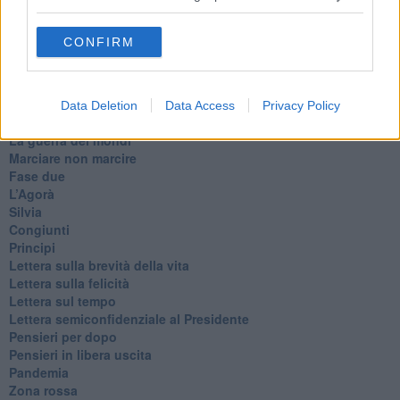
Destino
Valdera
CONFIRM
Commissari
L'orso
Grullaia
Spot
Data Deletion
Data Access
Privacy Policy
​Il grande vuoto
​La guerra dei mondi
Marciare non marcire
Fase due
L’Agorà
Silvia
Congiunti
Principi
​Lettera sulla brevità della vita
​Lettera sulla felicità
​Lettera sul tempo
Lettera semiconfidenziale al Presidente
Pensieri per dopo
​Pensieri in libera uscita
Pandemia
Zona rossa