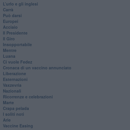
​L’urlo e gli inglesi
Carrà
Può darsi
Europei
Acciaio
Il Presidente
​Il Giro
Insopportabile
​Mentre
Luana
​Ci vuole Fedez
​Cronaca di un vaccino annunciato
​Liberazione
Esternazioni
Vaxzevria
Nazionali
​Ricorrenze e celebrazioni
Marte
​Crapa pelada
​I soliti noti
Arie
​Vaccine Easing