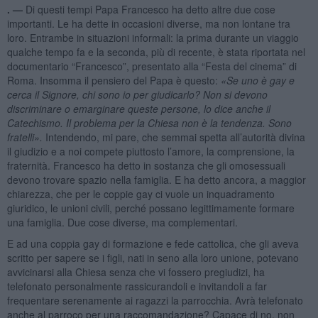
. —
Di questi tempi Papa Francesco ha detto altre due cose
importanti. Le ha dette in occasioni diverse, ma non lontane tra
loro. Entrambe in situazioni informali: la prima durante un viaggio
qualche tempo fa e la seconda, più di recente, è stata riportata nel
documentario “Francesco”, presentato alla “Festa del cinema” di
Roma. Insomma il pensiero del Papa è questo:
«Se uno è gay e
cerca il Signore, chi sono io per giudicarlo? Non si devono
discriminare o emarginare queste persone, lo dice anche il
Catechismo. Il problema per la Chiesa non è la tendenza. Sono
fratelli».
Intendendo, mi pare, che semmai spetta all’autorità divina
il giudizio e a noi compete piuttosto l’amore, la comprensione, la
fraternità. Francesco ha detto in sostanza che gli omosessuali
devono trovare spazio nella famiglia. E ha detto ancora, a maggior
chiarezza, che per le coppie gay ci vuole un inquadramento
giuridico, le unioni civili, perché possano legittimamente formare
una famiglia. Due cose diverse, ma complementari.
E ad una coppia gay di formazione e fede cattolica, che gli aveva
scritto per sapere se i figli, nati in seno alla loro unione, potevano
avvicinarsi alla Chiesa senza che vi fossero pregiudizi, ha
telefonato personalmente rassicurandoli e invitandoli a far
frequentare serenamente ai ragazzi la parrocchia. Avrà telefonato
anche al parroco per una raccomandazione? Capace di no, non