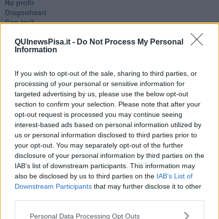
No profit
Dragonheart
Con-ter?
​Con-te
Coincidenze e crisi
QUInewsPisa.it -
Do Not Process My Personal
Information
L'amico
​L’anno del vaccino
Giulio Regeni
If you wish to opt-out of the sale, sharing to third parties, or
​Il rosario
processing of your personal or sensitive information for
Paolo Rossi
targeted advertising by us, please use the below opt-out
Maradona
section to confirm your selection. Please note that after your
Cronaca
opt-out request is processed you may continue seeing
​Ancora Covid
interest-based ads based on personal information utilized by
​Biden!
us or personal information disclosed to third parties prior to
In memoria
your opt-out. You may separately opt-out of the further
​Ancora Francesco
disclosure of your personal information by third parties on the
Rieccoci
IAB’s list of downstream participants. This information may
Tenet
also be disclosed by us to third parties on the
IAB’s List of
Francesco
Downstream Participants
that may further disclose it to other
Suarez
third parties.
​Il responso
Willy
Personal Data Processing Opt Outs
Non lo so