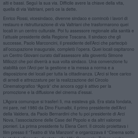
alti e bassi. Seguì la sua via. Difficile avere la chiave della vita,
quella di via Valtriani, però ce la dette.
Enrico Rossi, vicesindaco, divenne sindaco e cominciò i lavori di
restauro e ristrutturazione di via Valtriani che trasformarono quei
locali in un centro culturale. Poi fu assessore regionale alla sanità e
l’attuale presidente della Regione Toscana. Il sindaco che gli
successe, Paolo Marconcini, il presidente dell’Arci che partecipò
all’occupazione inaugurale, completò l’opera. Quei locali ospitarono
un Centro Giovani curato dall’assessore alla gioventù Simone
Millozzi che poi diverrà a sua volta sindaco. Una convenzione fu
stabilità con l’Arci per la gestione e la messa a norma e a
disposizione dei locali per tutta la cittadinanza. L’Arci si fece carico
di arredi e attrezzature per la realizzazione del Circolo
Cinematografico “Agorà” che ancora oggi è attivo per la
promozione e la diffusione del cinema d’essai.
L’Agora comunque si trasferì lì, ma esisteva già. Era stata fondata,
mi pare, nel 1980 da Dino Fiumalbi, il primo presidente dell’Arci
della Valdera, da Paolo Bernardini che fu poi presidente di Arci
Nova, l’associazione delle Case del Popolo e da altri valorosi
pionieri. La prima presidente fu Elena Cerri. Il circolo proiettava i
film presso il “Teatro di Via Manzoni” e organizzava il “Cinema sotto