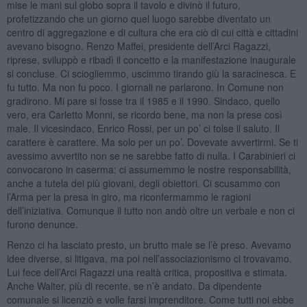
mise le mani sul globo sopra il tavolo e divinò il futuro,
profetizzando che un giorno quel luogo sarebbe diventato un
centro di aggregazione e di cultura che era ciò di cui città e cittadini
avevano bisogno. Renzo Maffei, presidente dell’Arci Ragazzi,
riprese, sviluppò e ribadì il concetto e la manifestazione inaugurale
si concluse. Ci sciogliemmo, uscimmo tirando giù la saracinesca. E
fu tutto. Ma non fu poco. I giornali ne parlarono. In Comune non
gradirono. Mi pare si fosse tra il 1985 e il 1990. Sindaco, quello
vero, era Carletto Monni, se ricordo bene, ma non la prese così
male. Il vicesindaco, Enrico Rossi, per un po’ ci tolse il saluto. Il
carattere è carattere. Ma solo per un po’. Dovevate avvertirmi. Se ti
avessimo avvertito non se ne sarebbe fatto di nulla. I Carabinieri ci
convocarono in caserma: ci assumemmo le nostre responsabilità,
anche a tutela dei più giovani, degli obiettori. Ci scusammo con
l’Arma per la presa in giro, ma riconfermammo le ragioni
dell’iniziativa. Comunque il tutto non andò oltre un verbale e non ci
furono denunce.
Renzo ci ha lasciato presto, un brutto male se l’è preso. Avevamo
idee diverse, si litigava, ma poi nell’associazionismo ci trovavamo.
Lui fece dell’Arci Ragazzi una realtà critica, propositiva e stimata.
Anche Walter, più di recente, se n’è andato. Da dipendente
comunale si licenziò e volle farsi imprenditore. Come tutti noi ebbe