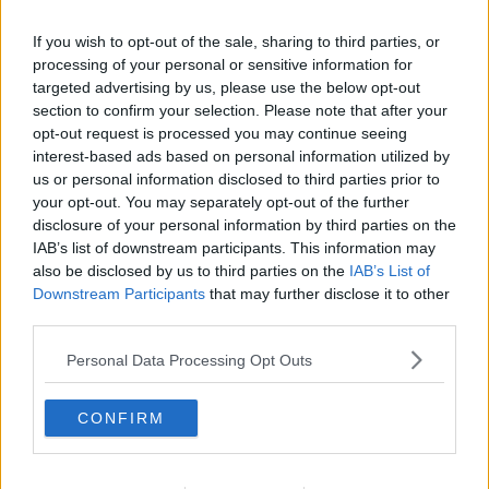
socio illustre e pagante fu Andrea Bocelli, quando non era ancora
famoso. Sua moglie gli descriveva a bassa voce le immagini dei
If you wish to opt-out of the sale, sharing to third parties, or
film che lui non vedeva. Stesso dicasi per Mirco Mencacci, sound
processing of your personal or sensitive information for
designer non vedente, in seguito curatore del montaggio del suono
targeted advertising by us, please use the below opt-out
per film di Moretti, Giordana e Özpetek, che veniva con gli amici
larigiani. Avevamo anche spettatori vedenti, ma nessuno così
section to confirm your selection. Please note that after your
celebre. Assiduo era anche il “Collettivo Veleno”, mitico quanto
opt-out request is processed you may continue seeing
perfido e prevalentemente femminile gruppo associativo
interest-based ads based on personal information utilized by
spontaneo, testimonial e promotore della poetica e del festival del
us or personal information disclosed to third parties prior to
disamore. Si mettevano preferibilmente nelle ultime file e facevano
your opt-out. You may separately opt-out of the further
le lastre alla gran parte dei convenuti. Nessuno dei quali usciva
disclosure of your personal information by third parties on the
indenne. Erano bei tempi.
IAB’s list of downstream participants. This information may
also be disclosed by us to third parties on the
IAB’s List of
In seguito il Circolo Gronchi volle riprendersi i locali e le attività
Downstream Participants
that may further disclose it to other
dell’Agorà furono sospese. Ripresero in maniera più episodica
third parties.
presso il Cinema Massimo e il Cinema parrocchiale Roma, previo
accordo con il titolare del Massimo, che gestiva le due sale
Personal Data Processing Opt Outs
cinematografiche cittadine. Intanto il Cinema Italia di via Saffi aveva
chiuso i battenti in seguito alla scomparsa del proprietario che fu
rinvenuto morto nella sala. Un tragico noir.
CONFIRM
Altri, gli attuali dirigenti dell’Arci, potranno essere più precisi,
colmando lacune e rimettendo in fila eventi e date. E mettendocele,
le date precise. Io non sono più capace di farlo. Le cose, il vissuto e