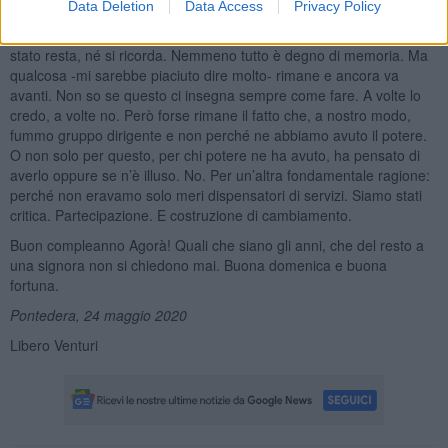
Data Deletion
Data Access
Privacy Policy
la “narrazione” -come si usa dire stucchevolmente oggi- si
rincorrono nella mente, in un grande zibaldone. Non tutto ciò che è
stato resta, né si ricorda. Nemmeno tutto è degno di memoria. Ma
qualcosa -mi sarebbe piaciuto dire molto- rimane e ancora va
avanti. Non so se questo ci insegna sempre come fare. A volte lo
credo, a volte no. Però forse rimane il fatto che, a nostro modo,
fummo gruppo dirigente e non perché ne abbiamo avuto il potere.
O non solo per questo, per chi potere ne ha avuto, ha pensato di
averlo oppure se n’è illuso. No. Per un’altra fondamentale ragione:
perché non eravamo solo meri dispensatori di servizi. Siamo stati
critica. Partecipazione. E costruzione di cambiamento.
Buon compleanno Agorà! Quali che siano gli anni, che del resto a
una signora non si chiedono mai. Buona domenica e buona
fortuna.
Pontedera, 24 maggio 2020
Libero Venturi