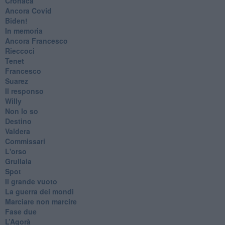
Cronaca
​Ancora Covid
​Biden!
In memoria
​Ancora Francesco
Rieccoci
Tenet
Francesco
Suarez
​Il responso
Willy
Non lo so
Destino
Valdera
Commissari
L'orso
Grullaia
Spot
​Il grande vuoto
​La guerra dei mondi
Marciare non marcire
Fase due
L’Agorà