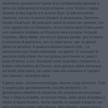
esoterismo, prendemmo il globo di un portalampade giacente in
terra e lo collocammo in mezzo al tavolo, a mo’ di sfera magica.
Quando si dice il genio e lo scazzo! Ecco, la sala era pronta.
Uscimmo, ma non si poteva chiudere la saracinesca. Saremmo
rimasti chiusi fuori. Né potevamo avere la chiave per rientrare, non
c’era ragione che noi l’avessimo, chi ce l’aveva data? D’altra parte,
non volevamo compiere un’infrazione vera e propria, forzando
l’ingresso. Allora Walter, che era un operaio geniale, girò la chiave
in posizione di apertura e, con un colpo secco -zac- la spezzò
dentro la serratura. A qualcuno doveva essersi rotta... La
saracinesca così rimase abbassata, ma aperta. Ci consegnò lo
spezzone della chiave che non poteva certo tenere lui, pena il
posto di lavoro, e noi, circospetti come cospiratori, l’andammo a
buttare nella fontana del Duomo, dove giacque celata sott’acqua,
sul fondo della vasca, tra i pesci rossi che nuotavano e i piccioni
che volavano, cacandoci sopra.
Il giorno dopo, nel primo pomeriggio, demmo luogo all’evento. Tutto
fu organizzato spontaneamente, ma alla perfezione. Un
giovanissimo obiettore di coscienza che prestava servizio presso
l’Arci o l’Uisp fu investito, di comune intesa, della carica di sindaco e
dotato di fascia tricolore. Venne reperito un vassoio d’argento con
tanto di forbici portato dalla Monica, altra giovane, messa tutta in