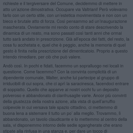
richieste e il tergiversare del Comune, decidemmo di mettere in
atto un’azione dimostrativa. Occupare via Valtriani! Però volevamo
farlo con un certo stile, con un’estetica movimentista e non con un
bieco e brutale atto di forza. Così pensammo ad un’inaugurazione
mascherata. Ovviamente mi rendo conto di stare descrivendo la
dinamica di un reato, ma sono passati così tanti anni che ormai
tutto sarà andato in prescrizione. Già all’epoca dei fatti, del resto, la
cosa fu acchetata e, quel che è peggio, anche la memoria di quel
gesto è finita nella prescrizione del dimenticatoio. Proprio a questo
intendo rimediare, per ciò che può valere.
Andò così. In pochi e fidati, facemmo un sopralluogo nei locali in
questione. Come facemmo? Con la convinta complicità di un
dipendente comunale, Walter, anche lui partecipe al gruppo di
irriducibili di cui sopra, che ci aprì la saracinesca, facendoci entrare
di soppiatto. Quello che apparve ai nostri occhi fu un deposito
polveroso e abbandonato di cianfrusaglie varie. Ancor più convinti
della giustezza della nostra azione, alla vista di quell’arruffio
colpevole in cui versava tale spazio cittadino, ci mettemmo di
buona lena a sistemare il tutto un po’ alla meglio. Trovammo, lì
abbandonato, un tavolo claudicante e lo mettemmo al centro della
sala, vi disponemmo intorno delle sedie sgangherate che erano
stipate alla rinfusa in una stanza e, per dare un tocco di