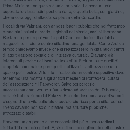
Primo Ministro, ma questa è un’altra storia. La sede attuale,
superate le vicissitudini post craxiane, è quella bella, con giardino,
che ancora oggi si affaccia su piazza della Concordia.
I locali di via Valtriani, con annessi bagni pubblici che nel frattempo
erano stati chiusi e, credo, inglobati dal circolo, così si liberarono.
Restarono per un po’ vuoti e poi il Comune decise di adibirli a
magazzino. In pieno centro cittadino: una genialata! Come Arci da
tempo chiedevamo invece che si realizzassero in città nuovi centri
di aggregazione sociale e di iniziativa culturale. Eravamo già
intervenuti perché nei locali sottostanti la Pretura, pure quelli di
proprietà comunale e pure quelli inutilizzati, si attrezzasse uno
spazio per mostre. Vi fu infatti realizzato un centro espositivo dove
tenemmo una mostra sugli antichi mestieri di Pontedera, curata
dell’associazione “Il Papavero”. Salvo poi perderlo
successivamente: venne infatti adibito ad archivio del Tribunale,
nella ristrutturazione del Palazzo Pretorio. Insomma avvertivamo il
bisogno di una vita culturale e sociale più ricca per la città, per cui
rivendicavamo non solo iniziative, ma strutture pubbliche,
attrezzate e stabili.
Eravamo un gruppetto di ex sessantottini più o meno radicali,
irriducibili e rompicoglioni. E, visto il non accoglimento delle nostre