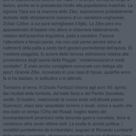
lavoro, anche se in prevalenza rivolto alla popolazione maschile. La
signora Topa era la mamma dello Zibo, soprannome probabilmente
derivato dallo storpiamento toscano di un calciatore ungherese,
Zoltan Czibor, a cui pare somigliasse il figlio. Lo Zibo però era
appassionato di basket che allora si chiamava italianamente,
residuo dell’autarchia linguistica, palla a canestro. Faceva
l’allenatore a tempo perso, ma non così perso perché istruì ai
rudimenti della palla a cesto tanti giovani pontederesi dell’epoca. Di
mestiere piaggista, fu autore della famosa definizione relativa alla
provenienza degli operai della Piaggio:
“metàlmeccanici e metà
contadini”
. È stato anche consigliere comunale con delega allo
sport. Grande Zibo, ricoverato in una casa di riposo, qualche anno
fa ci ha lasciato, in solitudine e in silenzio.
Torniamo al tema. Il Circolo Fantozzi intorno agli anni ‘80, spinto
dai risultati della tombola, del ballo liscio e del Partito Socialista,
svoltò. Si trasferì, realizzando la nuova sede nell’attuale piazza
Guerrazzi, dopo aver acquistato terreno e locali, vicino a quello che
era stato un tempo l’Orto del Rosati, tragico teatro dei
bombardamenti americani nella seconda guerra mondiale, dove si
contarono oltre cento vittime civili. La svolta fu anche politica: i
socialisti pontederesi da lombardiani, seguaci di Riccardo Lombardi
della sinistra socialista, divennero craxiani, seguaci di Bettino Craxi,