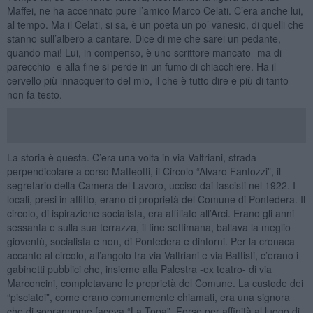
Maffei, ne ha accennato pure l’amico Marco Celati. C’era anche lui,
al tempo. Ma il Celati, si sa, è un poeta un po’ vanesio, di quelli che
stanno sull’albero a cantare. Dice di me che sarei un pedante,
quando mai! Lui, in compenso, è uno scrittore mancato -ma di
parecchio- e alla fine si perde in un fumo di chiacchiere. Ha il
cervello più innacquerito del mio, il che è tutto dire e più di tanto
non fa testo.
La storia è questa. C’era una volta in via Valtriani, strada
perpendicolare a corso Matteotti, il Circolo “Alvaro Fantozzi”, il
segretario della Camera del Lavoro, ucciso dai fascisti nel 1922. I
locali, presi in affitto, erano di proprietà del Comune di Pontedera. Il
circolo, di ispirazione socialista, era affiliato all’Arci. Erano gli anni
sessanta e sulla sua terrazza, il fine settimana, ballava la meglio
gioventù, socialista e non, di Pontedera e dintorni. Per la cronaca
accanto al circolo, all’angolo tra via Valtriani e via Battisti, c’erano i
gabinetti pubblici che, insieme alla Palestra -ex teatro- di via
Marconcini, completavano le proprietà del Comune. La custode dei
“pisciatoi”, come erano comunemente chiamati, era una signora
che di soprannome faceva “La Topa”. Forse per affinità al luogo di