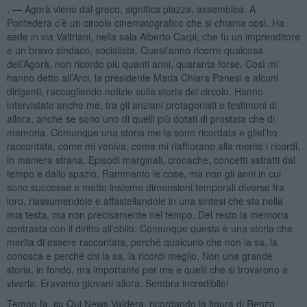
. —
Agorà viene dal greco, significa piazza, assemblea. A
Pontedera c’è un circolo cinematografico che si chiama così. Ha
sede in via Valtriani, nella sala Alberto Carpi, che fu un imprenditore
e un bravo sindaco, socialista. Quest’anno ricorre qualcosa
dell’Agorà, non ricordo più quanti anni, quaranta forse. Così mi
hanno detto all’Arci, la presidente Maria Chiara Panesi e alcuni
dirigenti, raccogliendo notizie sulla storia del circolo. Hanno
intervistato anche me, tra gli anziani protagonisti e testimoni di
allora, anche se sono uno di quelli più dotati di prostata che di
memoria. Comunque una storia me la sono ricordata e gliel’ho
raccontata, come mi veniva, come mi riaffiorano alla mente i ricordi,
in maniera strana. Episodi marginali, cronache, concetti astratti dal
tempo e dallo spazio. Rammento le cose, ma non gli anni in cui
sono successe e metto insieme dimensioni temporali diverse fra
loro, riassumendole e affastellandole in una sintesi che sta nella
mia testa, ma non precisamente nel tempo. Del resto la memoria
contrasta con il diritto all’oblio. Comunque questa è una storia che
merita di essere raccontata, perché qualcuno che non la sa, la
conosca e perché chi la sa, la ricordi meglio. Non una grande
storia, in fondo, ma importante per me e quelli che si trovarono a
viverla. Eravamo giovani allora. Sembra incredibile!
Tempo fa, su Qui News Valdera, ricordando la figura di Renzo