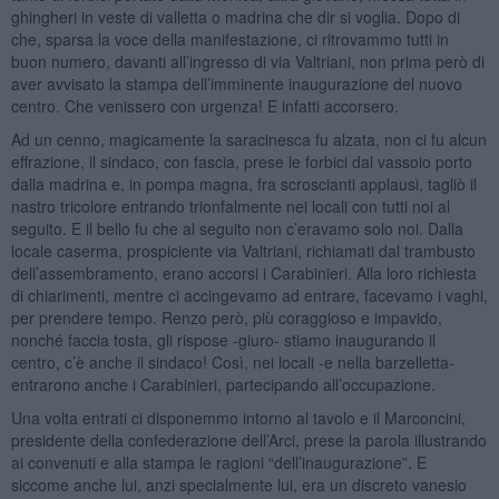
ghingheri in veste di valletta o madrina che dir si voglia. Dopo di
che, sparsa la voce della manifestazione, ci ritrovammo tutti in
buon numero, davanti all’ingresso di via Valtriani, non prima però di
aver avvisato la stampa dell’imminente inaugurazione del nuovo
centro. Che venissero con urgenza! E infatti accorsero.
Ad un cenno, magicamente la saracinesca fu alzata, non ci fu alcun
effrazione, il sindaco, con fascia, prese le forbici dal vassoio porto
dalla madrina e, in pompa magna, fra scroscianti applausi, tagliò il
nastro tricolore entrando trionfalmente nei locali con tutti noi al
seguito. E il bello fu che al seguito non c’eravamo solo noi. Dalla
locale caserma, prospiciente via Valtriani, richiamati dal trambusto
dell’assembramento, erano accorsi i Carabinieri. Alla loro richiesta
di chiarimenti, mentre ci accingevamo ad entrare, facevamo i vaghi,
per prendere tempo. Renzo però, più coraggioso e impavido,
nonché faccia tosta, gli rispose -giuro- stiamo inaugurando il
centro, c’è anche il sindaco! Così, nei locali -e nella barzelletta-
entrarono anche i Carabinieri, partecipando all’occupazione.
Una volta entrati ci disponemmo intorno al tavolo e il Marconcini,
presidente della confederazione dell’Arci, prese la parola illustrando
ai convenuti e alla stampa le ragioni “dell’inaugurazione”. E
siccome anche lui, anzi specialmente lui, era un discreto vanesio