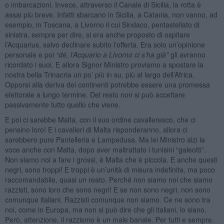
o imbarcazioni. Invece, attraverso il Canale di Sicilia, la rotta è
assai più breve. Infatti sbarcano in Sicilia, a Catania, non vanno, ad
esempio, in Toscana, a Livorno il cui Sindaco, pentastellato di
sinistra, sempre per dire, si era anche proposto di ospitare
l’Acquarius, salvo declinare subito l’offerta. Era solo un’opinione
personale e poi
“dé, l’Acquario a Livorno ci s’ha gi
à
”
gli avranno
ricordato i suoi. E allora Signor Ministro proviamo a spostare la
nostra bella Trinacria un po’ più in su, più al largo dell’Africa.
Opporsi alla deriva dei continenti potrebbe essere una promessa
elettorale a lungo termine. Del resto non si può accettare
passivamente tutto quello che viene.
E poi ci sarebbe Malta, con il suo ordine cavalleresco, che ci
pensino loro! E i cavalieri di Malta risponderanno, allora ci
sarebbero pure Pantelleria e Lampedusa. Ma lei Ministro alzi la
voce anche con Malta, dopo aver maltrattato i tunisini “galeotti”.
Non siamo noi a fare i grossi, è Malta che è piccola. E anche questi
negri, sono troppi! E troppi è un’unità di misura indefinita, ma poco
raccomandabile, quasi un reato. Perché non siamo noi che siamo
razzisti, sono loro che sono negri! E se non sono negri, non sono
comunque italiani. Razzisti comunque non siamo. Ce ne sono tra
noi, come in Europa, ma non si può dire che gli italiani, lo siano.
Però, attenzione, il razzismo è un male banale. Per tutti e sempre.