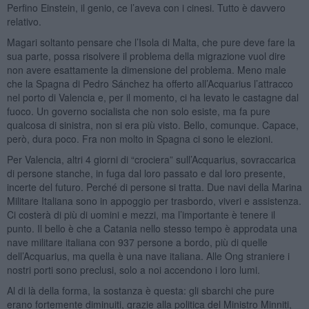
Perfino Einstein, il genio, ce l’aveva con i cinesi. Tutto è davvero
relativo.
Magari soltanto pensare che l’Isola di Malta, che pure deve fare la
sua parte, possa risolvere il problema della migrazione vuol dire
non avere esattamente la dimensione del problema. Meno male
che la Spagna di Pedro Sánchez ha offerto all’Acquarius l’attracco
nel porto di Valencia e, per il momento, ci ha levato le castagne dal
fuoco. Un governo socialista che non solo esiste, ma fa pure
qualcosa di sinistra, non si era più visto. Bello, comunque. Capace,
però, dura poco. Fra non molto in Spagna ci sono le elezioni.
Per Valencia, altri 4 giorni di “crociera” sull’Acquarius, sovraccarica
di persone stanche, in fuga dal loro passato e dal loro presente,
incerte del futuro. Perché di persone si tratta. Due navi della Marina
Militare Italiana sono in appoggio per trasbordo, viveri e assistenza.
Ci costerà di più di uomini e mezzi, ma l’importante è tenere il
punto. Il bello è che a Catania nello stesso tempo è approdata una
nave militare italiana con 937 persone a bordo, più di quelle
dell’Acquarius, ma quella è una nave italiana. Alle Ong straniere i
nostri porti sono preclusi, solo a noi accendono i loro lumi.
Al di là della forma, la sostanza è questa: gli sbarchi che pure
erano fortemente diminuiti, grazie alla politica del Ministro Minniti,