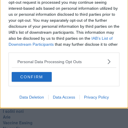
​L’urlo e gli inglesi
opt-out request is processed you may continue seeing
Carrà
interest-based ads based on personal information utilized by
Può darsi
us or personal information disclosed to third parties prior to
Europei
your opt-out. You may separately opt-out of the further
Acciaio
disclosure of your personal information by third parties on the
Il Presidente
IAB’s list of downstream participants. This information may
​Il Giro
also be disclosed by us to third parties on the
IAB’s List of
Insopportabile
Downstream Participants
that may further disclose it to other
​Mentre
third parties.
Luana
​Ci vuole Fedez
Personal Data Processing Opt Outs
​Cronaca di un vaccino annunciato
​Liberazione
Esternazioni
CONFIRM
Vaxzevria
Nazionali
​Ricorrenze e celebrazioni
Data Deletion
Data Access
Privacy Policy
Marte
​Crapa pelada
​I soliti noti
Arie
​Vaccine Easing