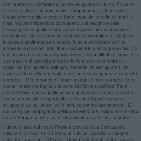
continueranno, indifferenti al colore del governo di turno. Prova ne
sia che, al di là di stampa, social e propaganda, sfidano anche
questo governo giallo-verde e il suo impavido “sceriffo dei mari”. I
flussi migratori dipendono dalla guerra, dal bisogno e dalle
diseguaglianze: quelle internazionali e quelle interne ai paesi di
provenienza. Se un giorno si smettesse di scambiare gli effetti con
le cause e si affrontassero queste, forse si potrebbero perfino
intravedere soluzioni, addirittura occasioni in questa grave crisi. Ciò
che occorre è un’azione di pacificazione, di riequilibrio, di crescita in
quei paesi e di accordi per creare le condizioni economiche e
sociali del loro legittimo sviluppo, frenando i flussi migratori. Ma
occorrerebbe un’Europa unita e perfino un contingente, un esercito
europeo. Il Mediterraneo è il mare nostrum: il mare europeo. Ed è
anche il mare che bagna una parte dell’Africa e dell’Asia. Per il
nostro Paese, che su quelle coste e quei popoli si affaccia, è data
anche una possibile opportunità. Un’azione di pacificazione e
sviluppo di cui noi italiani, più di altri, potremmo farci interpreti. E
non certo, per propaganda politica ed elettorale, isolarci e inimicarci
mezza Europa nonché i paesi di provenienza dei flussi migratori.
Il diritto di asilo nel nostro Paese è previsto dalla Costituzione
Italiana all’articolo 10. Il Trattato di Dublino riguarda i richiedenti
asilo. Fu firmato nel 1990 con il Governo Andreotti, entrò in vigore