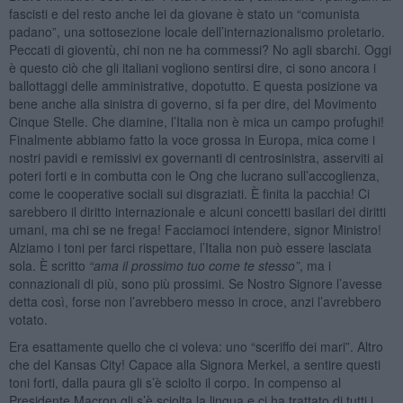
fascisti e del resto anche lei da giovane è stato un “comunista
padano”, una sottosezione locale dell’internazionalismo proletario.
Peccati di gioventù, chi non ne ha commessi? No agli sbarchi. Oggi
è questo ciò che gli italiani vogliono sentirsi dire, ci sono ancora i
ballottaggi delle amministrative, dopotutto. E questa posizione va
bene anche alla sinistra di governo, si fa per dire, del Movimento
Cinque Stelle. Che diamine, l’Italia non è mica un campo profughi!
Finalmente abbiamo fatto la voce grossa in Europa, mica come i
nostri pavidi e remissivi ex governanti di centrosinistra, asserviti ai
poteri forti e in combutta con le Ong che lucrano sull’accoglienza,
come le cooperative sociali sui disgraziati. È finita la pacchia! Ci
sarebbero il diritto internazionale e alcuni concetti basilari dei diritti
umani, ma chi se ne frega! Facciamoci intendere, signor Ministro!
Alziamo i toni per farci rispettare, l’Italia non può essere lasciata
sola. È scritto
“ama il prossimo tuo come te stesso”
, ma i
connazionali di più, sono più prossimi. Se Nostro Signore l’avesse
detta così, forse non l’avrebbero messo in croce, anzi l’avrebbero
votato.
Era esattamente quello che ci voleva: uno “sceriffo dei mari”. Altro
che del Kansas City! Capace alla Signora Merkel, a sentire questi
toni forti, dalla paura gli s’è sciolto il corpo. In compenso al
Presidente Macron gli s’è sciolta la lingua e ci ha trattato di tutti i