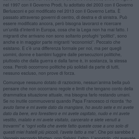
nel 1997 con il Governo Prodi, fu adottato del 2003 con il Governo
Berlusconi e poi modificato nel 2013 con il Governo Letta. È
passato attraverso governi di centro, di destra e di sinistra. Può
essere modificato ancora, però bisogna lavorarci e ricercare
un’unità d’intenti in Europa, cosa che la Lega non ha mai fatto. I
migranti che arrivano non sono soltanto profughi “politici”, sono
anche e in maggior parte migranti “economici”. Peccato che
esistano. E c’è una differenza formale per noi, ma per quegli
uomini, donne e bambini fuggire dalle persecuzioni politiche,
piuttosto che dalla guerra e dalla fame è, in sostanza, la stessa
cosa. Perciò occorrono politiche più solidali da parte di tutti,
nessuno escluso, non prove di forza.
Comunque nessuno dotato di raziocinio, nessun’anima bella può
pensare che non occorrano regole e limiti che tengano conto della
drammatica situazione attuale, ma bisogna farlo restando umani.
Se no inutile commuoversi quando Papa Francesco ci ricorda
“ho
avuto fame e mi avete dato da mangiare, ho avuto sete e mi avete
dato da bere, ero forestiero e mi avete ospitato, nudo e mi avete
vestito, malato e mi avete visitato, carcerato e siete venuti a
trovarmi”
e
“ogni volta che avete fatto queste cose a uno solo di
questi miei fratelli più piccoli, l’avete fatto a me”
. Che poi sarebbe il
Vangelo secondo Matteo, non Salvini, l’altro. L’apostolo, chi avevate