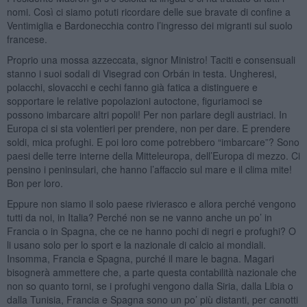
nomi. Così ci siamo potuti ricordare delle sue bravate di confine a
Ventimiglia e Bardonecchia contro l’ingresso dei migranti sul suolo
francese.
Proprio una mossa azzeccata, signor Ministro! Taciti e consensuali
stanno i suoi sodali di Visegrad con Orbán in testa. Ungheresi,
polacchi, slovacchi e cechi fanno già fatica a distinguere e
sopportare le relative popolazioni autoctone, figuriamoci se
possono imbarcare altri popoli! Per non parlare degli austriaci. In
Europa ci si sta volentieri per prendere, non per dare. E prendere
soldi, mica profughi. E poi loro come potrebbero “imbarcare”? Sono
paesi delle terre interne della Mitteleuropa, dell’Europa di mezzo. Ci
pensino i peninsulari, che hanno l’affaccio sul mare e il clima mite!
Bon per loro.
Eppure non siamo il solo paese rivierasco e allora perché vengono
tutti da noi, in Italia? Perché non se ne vanno anche un po’ in
Francia o in Spagna, che ce ne hanno pochi di negri e profughi? O
li usano solo per lo sport e la nazionale di calcio ai mondiali.
Insomma, Francia e Spagna, purché il mare le bagna. Magari
bisognerà ammettere che, a parte questa contabilità nazionale che
non so quanto torni, se i profughi vengono dalla Siria, dalla Libia o
dalla Tunisia, Francia e Spagna sono un po’ più distanti, per canotti