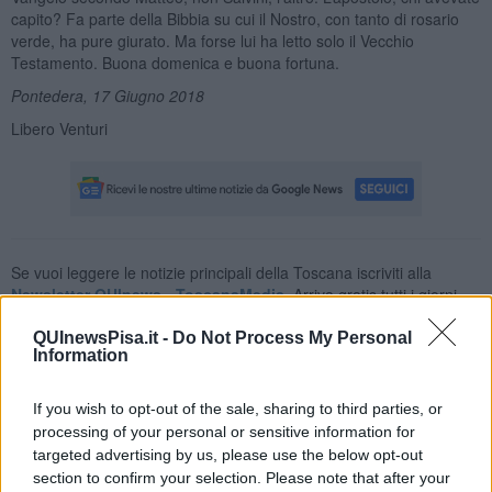
capito? Fa parte della Bibbia su cui il Nostro, con tanto di rosario
verde, ha pure giurato. Ma forse lui ha letto solo il Vecchio
Testamento. Buona domenica e buona fortuna.
Pontedera, 17 Giugno 2018
Libero Venturi
Se vuoi leggere le notizie principali della Toscana iscriviti alla
Newsletter QUInews - ToscanaMedia.
Arriva gratis tutti i giorni
alle 20:00 direttamente nella tua casella di posta.
QUInewsPisa.it -
Do Not Process My Personal
Basta cliccare
QUI
Information
Ti potrebbe interessare anche:
If you wish to opt-out of the sale, sharing to third parties, or
Articoli dal Blog “Pensieri della domenica” di Libero Venturi
processing of your personal or sensitive information for
targeted advertising by us, please use the below opt-out
​Agorà reloaded
Ultimo
section to confirm your selection. Please note that after your