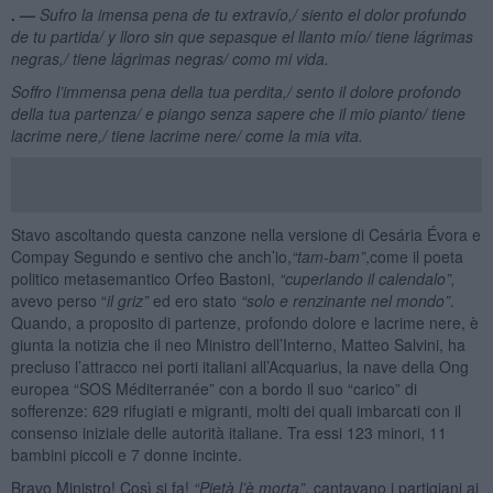
. —
Sufro la imensa pena de tu extrav
ío,/
siento
el dolor profundo
de tu partida
/
y lloro sin que sepas
que el llanto m
ío/
tiene l
á
grimas
negras,
/
tiene l
á
grimas negras
/
como mi vida.
Soffro l’immensa pena della tua perdita,/ sento il dolore profondo
della tua partenza/ e piango senza sapere che il mio pianto/
tiene
lacrime nere
,/
tiene lacrime nere
/ come la mia vita.
Stavo ascoltando questa canzone nella versione di Cesária Évora e
Compay Segundo e sentivo che anch’io,
“tam-bam”
,come il poeta
politico metasemantico Orfeo Bastoni,
“cuperlando il calendalo”,
avevo perso “
il griz”
ed ero stato
“solo e renzinante nel mondo”
.
Quando, a proposito di partenze, profondo dolore e lacrime nere, è
giunta la notizia che il neo Ministro dell’Interno, Matteo Salvini, ha
precluso l’attracco nei porti italiani all’Acquarius, la nave della Ong
europea “SOS Méditerranée” con a bordo il suo “carico” di
sofferenze: 629 rifugiati e migranti, molti dei quali imbarcati con il
consenso iniziale delle autorità italiane. Tra essi 123 minori, 11
bambini piccoli e 7 donne incinte.
Bravo Ministro! Così si fa!
“Piet
à
l’è morta”
, cantavano i partigiani ai