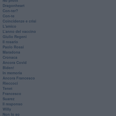
No profit
Dragonheart
Con-ter?
​Con-te
Coincidenze e crisi
L'amico
​L’anno del vaccino
Giulio Regeni
​Il rosario
Paolo Rossi
Maradona
Cronaca
​Ancora Covid
​Biden!
In memoria
​Ancora Francesco
Rieccoci
Tenet
Francesco
Suarez
​Il responso
Willy
Non lo so