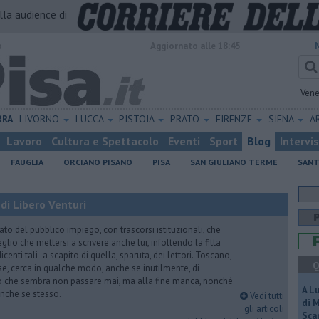
alla audience di
o
Aggiornato alle 18:45
Vene
RRA
LIVORNO
LUCCA
PISTOIA
PRATO
FIRENZE
SIENA
A
Lavoro
Cultura e Spettacolo
Eventi
Sport
Blog
Intervi
FAUGLIA
ORCIANO PISANO
PISA
SAN GIULIANO TERME
SANT
di Libero Venturi
ato del pubblico impiego, con trascorsi istituzionali, che
lio che mettersi a scrivere anche lui, infoltendo la fitta
dicenti tali- a scapito di quella, sparuta, dei lettori. Toscano,
Q
e, cerca in qualche modo, anche se inutilmente, di
o che sembra non passare mai, ma alla fine manca, nonché
A L
, anche se stesso.
Vedi tutti
di 
gli articoli
Scar