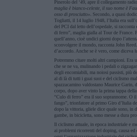
Pinerolo del ‘49, apre il collegamento radio
maglia è bianco-celeste, il suo nome è Fa
osso di prosciutto»
. Secondo, a quasi dodici
Togliatti, il 14 luglio 1948, l’Italia era sull
del PCI dal letto dell’ospedale, si racconta 
di ferro”, maglia gialla al Tour de France. 
quell’anno, cioè undici giorni dopo l’attent
sconvolgere il mondo, racconta John Reed.
d’accordo. Anche se è vero, come diceva lui, 
Potremmo citare molti altri campioni. Era un
che se ne va, mulinando i pedali o zigzagand
degli encomiabili, ma noiosi passisti, più de
al di là di tutti i guai suoi e del ciclismo m
spazzacamino valdostano Maurice Garin, due po
corpo, dopo aver vinto la prima tappa dell
“Culo di ferro” era il suo soprannome. O i
fango”, trionfatore al primo Giro d’Italia d
dopo la vittoria, gliele dice quale sono, in
gambe, in bicicletta, sono messe a dura pro
Il ciclismo attuale, in epoca industriale e me
ai problemi ricorrenti del doping, causa ed e
oggi l’organizzazione industriale del cic