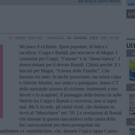
del blog di Libero Venturi
con 
QUI
DI LIBERO VENTURI - DOMENICA
06 GIUGNO 2021
ORE 07:30
Ult
Mi piace il ciclismo. Sport popolare, di fatica e
sacrificio. Coppi e Bartali, per non tacer di Magni. I
A
comunisti per Coppi, “l’airone” e la “dama bianca”. I
democristiani per il devoto Bartali. Chissà perché. E i
fascisti per Magni, “il leone delle Fiandre”. Che
fascista era stato: fu anche processato, ma senza colpa
e Alfredo Martini, suo amico e partigiano, futuro CT
P
della nazionale azzurra di ciclismo, testimoniò a suo
favore e lo scagionò. Il passaggio della borraccia sullo
Stelvio fra Coppi e Bartali o viceversa, non si saprà
mai. Me li ricordo, gli eterni rivali, che duettano in
tivvù al “Musichiere” nel ‘59. Le rivelazioni di Bartali
che durante la guerra nascondeva nella canna della
A
bici salvacondotti per ebrei perseguitati dal
i addirittura ex repubblichino, che, durante l’epica tappa Cuneo-