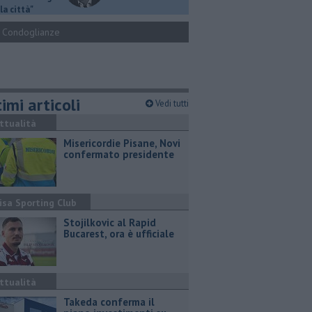
la città"
Condoglianze
imi articoli
Vedi tutti
ttualità
Misericordie Pisane, Novi
confermato presidente
isa Sporting Club
Stojilkovic al Rapid
Bucarest, ora è ufficiale
ttualità
Takeda conferma il