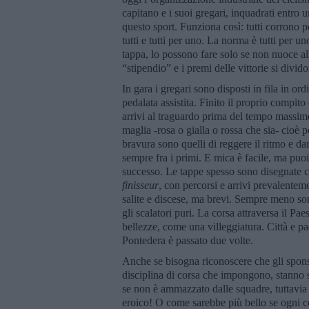
capitano e i suoi gregari, inquadrati entro 
questo sport. Funziona così: tutti corrono 
tutti e tutti per uno. La norma è tutti per u
tappa, lo possono fare solo se non nuoce a
“stipendio” e i premi delle vittorie si divid
In gara i gregari sono disposti in fila in or
pedalata assistita. Finito il proprio compito
arrivi al traguardo prima del tempo massimo
maglia -rosa o gialla o rossa che sia- cioè p
bravura sono quelli di reggere il ritmo e d
sempre fra i primi. E mica è facile, ma puoi
successo. Le tappe spesso sono disegnate co
finisseur
, con percorsi e arrivi prevalentem
salite e discese, ma brevi. Sempre meno son
gli scalatori puri. La corsa attraversa il Paes
bellezze, come una villeggiatura. Città e p
Pontedera è passato due volte.
Anche se bisogna riconoscere che gli spons
disciplina di corsa che impongono, stanno s
se non è ammazzato dalle squadre, tuttavia 
eroico! O come sarebbe più bello se ogni cor