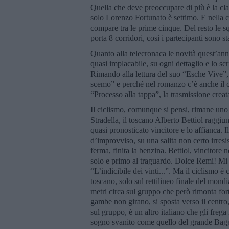
Quella che deve preoccupare di più è la cla
solo Lorenzo Fortunato è settimo. E nella c
compare tra le prime cinque. Del resto le sq
porta 8 corridori, così i partecipanti sono sta
Quanto alla telecronaca le novità quest’ann
quasi implacabile, su ogni dettaglio e lo sc
Rimando alla lettura del suo “Esche Vive”, 
scemo” e perché nel romanzo c’è anche il c
“Processo alla tappa”, la trasmissione creat
Il ciclismo, comunque si pensi, rimane uno 
Stradella, il toscano Alberto Bettiol raggi
quasi pronosticato vincitore e lo affianca. 
d’improvviso, su una salita non certo irresi
ferma, finita la benzina. Bettiol, vincitor
solo e primo al traguardo. Dolce Remi! Mi è
“L’indicibile dei vinti...”. Ma il ciclismo è
toscano, solo sul rettilineo finale del mond
metri circa sul gruppo che però rimonta fort
gambe non girano, si sposta verso il centro,
sul gruppo, è un altro italiano che gli fre
sogno svanito come quello del grande Baggio