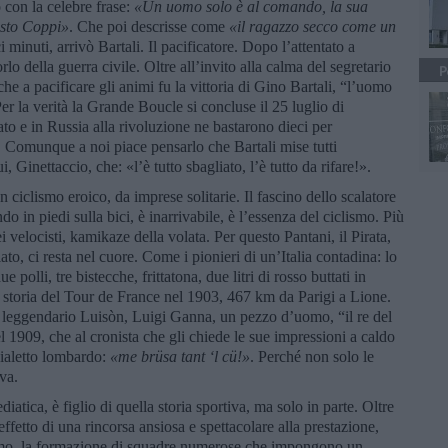
 con la celebre frase:
«Un uomo solo è al comando, la sua
usto Coppi»
. Che poi descrisse come
«il ragazzo secco come un
 minuti, arrivò Bartali. Il pacificatore. Dopo l’attentato a
’orlo della guerra civile. Oltre all’invito alla calma del segretario
P
che a pacificare gli animi fu la vittoria di Gino Bartali, “l’uomo
Per la verità la Grande Boucle si concluse il 25 luglio di
ato e in Russia alla rivoluzione ne bastarono dieci per
 Comunque a noi piace pensarlo che Bartali mise tutti
Ginettaccio, che: «l’è tutto sbagliato, l’è tutto da rifare!».
 ciclismo eroico, da imprese solitarie. Il fascino dello scalatore
o in piedi sulla bici, è inarrivabile, è l’essenza del ciclismo. Più
i velocisti, kamikaze della volata. Per questo Pantani, il Pirata,
alato, ci resta nel cuore. Come i pionieri di un’Italia contadina: lo
lli, tre bistecche, frittatona, due litri di rosso buttati in
a storia del Tour de France nel 1903, 467 km da Parigi a Lione.
l leggendario Luisòn, Luigi Ganna, un pezzo d’uomo, “il re del
el 1909, che al cronista che gli chiede le sue impressioni a caldo
 dialetto lombardo:
«me brüsa tant
‘
l cü
!
»
. Perché non solo le
va.
diatica, è figlio di quella storia sportiva, ma solo in parte. Oltre
ffetto di una rincorsa ansiosa e spettacolare alla prestazione,
lismo, la formazione di squadre numerose che impongono un