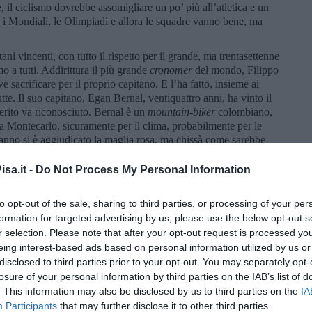
 il ciclismo dovrebbe assomigliare un po’ più all’atletica e un
, i Mondiali, le Olimpiadi e allora le squadre vanno bene, ma
ani vincenti, con tutto il rispetto per il grande, ma trentasettenne
 a tutti. Addirittura il più grande
cronomer
del mondo, Filippo
 sacrificare per il proprio capitano. E l’ha fatto, insieme ai
tte. Il suo capitano, Egan Bernal, ventiquattro anni, ha vinto il
erito va riconosciuto. Bernal è un
mountain-biker
colombiano,
de a Montecarlo, sicuramente per il clima, probabilmente per le
’anno si è aggiudicato la maglia rosa, ma chissà come sarebbe
il suo ultimo, fido gregario, a spronarlo con il pugno alzato,
i Sega di Ala, quando, per stare dietro allo scatto del britannico
sa.it -
Do Not Process My Personal Information
isi nera. Gli era già successo al Tour sul Puy Mary e sul Grand
ebbe finito il Giro di quest’anno se il tappone dolomitico non
to opt-out of the sale, sharing to third parties, or processing of your per
chiesta dei corridori o delle squadre per il maltempo. Il ciclismo
formation for targeted advertising by us, please use the below opt-out s
nce vinto da Bernal, due anni fa, furono cancellati 37 km finali
r selection. Please note that after your opt-out request is processed y
 de l’Iseran, per una frana causata dal maltempo. Chissà, se,
eing interest-based ads based on personal information utilized by us or
i fa storia e nemmeno sport, tantomeno il ciclismo.
disclosed to third parties prior to your opt-out. You may separately opt-
anche se non è poco- in classifica generale: il trentaquattrenne
losure of your personal information by third parties on the IAB’s list of
o, libero di puntare alle vittorie dopo il ritiro del suo capitano
. This information may also be disclosed by us to third parties on the
IA
a nella 5ª tappa. Tanto valente che forse doveva approfittare
Participants
that may further disclose it to other third parties.