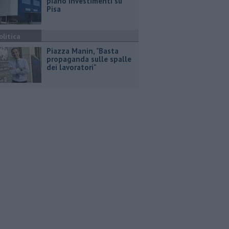
piano investimenti su
Pisa
olitica
Piazza Manin, "Basta
propaganda sulle spalle
dei lavoratori"