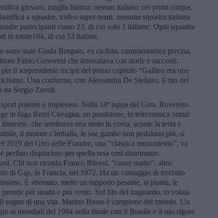
ssifica giovani, maglia bianca: nessun italiano nei primi cinque,
lassifica a squadre, trofeo super team, nessuna squadra italiana
uadre partecipanti erano 23, di cui solo 3 italiane. Ogni squadra
ti in totale184, di cui 53 italiani.
o sono state Giada Borgato, ex ciclista, commentatrice precisa,
rittore Fabio Genovesi che intercalava con storie e racconti.
per il sorprendente incipit del primo capitolo “Galileo era uno
iclismo. Una conferma, con Alessandra De Stefano, il rito del
a da Sergio Zavoli.
sport potente e impietoso. Nella 18ª tappa del Giro, Rovereto-
unge in fuga Remi Cavagna, un passistone, in telecronaca ormai
Il francese, che sembrava una moto in corsa, scuote la testa e
stibile, il motore s’imballa, le sue gambe non pedalano più, si
e nel 2019 del Giro delle Fiandre, una “classica monumento”, va
 perfino dispiaciuto per quella resa cosi disarmante.
 così. Chi non ricorda Franco Bitossi, “cuore matto”, altro
iale di Gap, in Francia, nel 1972. Ha un vantaggio di trecento
issimo. È stremato, mette un rapporto pesante, si pianta, le
 prende più strada e più vento. Sul filo del traguardo, in volata
ga il sogno di una vita. Marino Basso è campione del mondo. Un
 ai mondiali del 1994 nella finale con il Brasile e il suo rigore