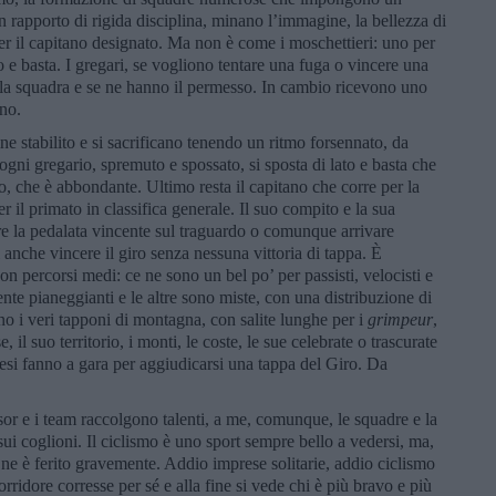
un rapporto di rigida disciplina, minano l’immagine, la bellezza di
per il capitano designato. Ma non è come i moschettieri: uno per
no e basta. I gregari, se vogliono tentare una fuga o vincere una
lla squadra e se ne hanno il permesso. In cambio ricevono uno
ono.
dine stabilito e si sacrificano tenendo un ritmo forsennato, da
 ogni gregario, spremuto e spossato, si sposta di lato e basta che
, che è abbondante. Ultimo resta il capitano che corre per la
er il primato in classifica generale. Il suo compito e la sua
are la pedalata vincente sul traguardo o comunque arrivare
 anche vincere il giro senza nessuna vittoria di tappa. È
n percorsi medi: ce ne sono un bel po’ per passisti, velocisti e
ente pianeggianti e le altre sono miste, con una distribuzione di
o i veri tapponi di montagna, con salite lunghe per i
grimpeur
,
e, il suo territorio, i monti, le coste, le sue celebrate o trascurate
aesi fanno a gara per aggiudicarsi una tappa del Giro. Da
or e i team raccolgono talenti, a me, comunque, le squadre e la
ui coglioni. Il ciclismo è uno sport sempre bello a vedersi, ma,
ne è ferito gravemente. Addio imprese solitarie, addio ciclismo
ridore corresse per sé e alla fine si vede chi è più bravo e più