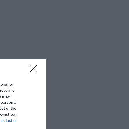
sonal or
ection to
ou may
 personal
out of the
 downstream
B’s List of