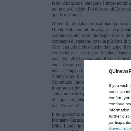
forte! Anche se il paragone è improponibile,
po’ meno al calcio. Poi ci sono gli Europei
quelle nazionali.
Oltretutto noi italiani non abbiamo più capit
Nibali. Abbiamo ottimi gregari che prestiamo
Ganna che, anche con la maglia rosa, si deve
compagni di squadra, forse la più forte di tu
Giro, aggiudicandosi anche due tappe, il m
come ciclista si è formato in Italia e risie
tasse. Nel 2019 aveva vinto il Tour. Quest
andata se non ci fosse stato Dani Martinez, 
nella 17ª tappa, e “tirarlo” lungo la salita d
QUInewsPi
Simon Yates, il colombiano era andato in cr
Colombier, l’anno scorso. E chissà come sar
If you wish 
fosse stato ridotto dall’organizzazione su ri
sensitive in
stoico non esiste più. Anche al Tour de Fra
confirm you
di tappa, congelando la gara in cima al Col
continue se
ma... Con i “se”, i “ma” e i “chissà” non s
information 
E noi possiamo solo inneggiare al secondo -
further disc
Damiano Caruso, un esperto e valente gregari
participants
Mikel Landa, in seguito ad una brutta cadut
Downstream 