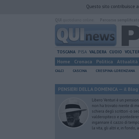
Questo sito contribuisce 
QUI
quotidiano online.
Percorso semplificat
TOSCANA
PISA
VALDERA
CUOIO
VOLTE
Home
Cronaca
Politica
Attualità
CALCI
CASCINA
CRESPINA-LORENZANA
PENSIERI DELLA DOMENICA — il Blog 
Libero Venturi è un pension
non ha trovato niente di meg
schiera degli scrittori -o se
valderopiteco e pontederes
ingannare il cazzo di temp
la vita, gli altri e, in fondo