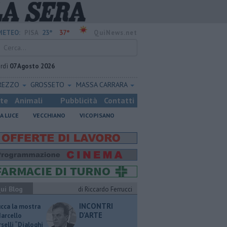
23°
37°
METEO:
PISA
QuiNews.net
rdì
07 Agosto 2026
REZZO
GROSSETO
MASSA CARRARA
ste
Animali
Pubblicità
Contatti
A LUCE
VECCHIANO
VICOPISANO
ui Blog
di Riccardo Ferrucci
INCONTRI
ucca la mostra
D'ARTE
Marcello
selli “Dialoghi