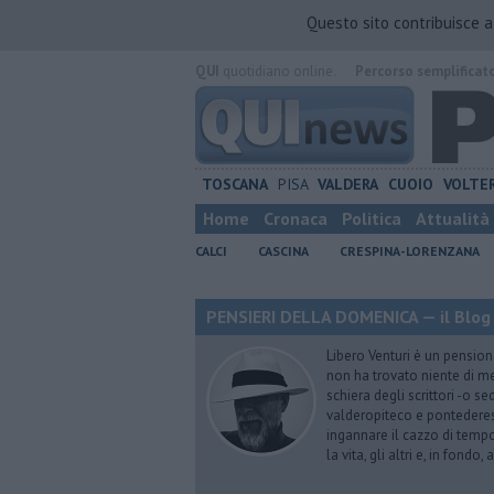
Questo sito contribuisce 
QUI
quotidiano online.
Percorso semplificat
TOSCANA
PISA
VALDERA
CUOIO
VOLTE
Home
Cronaca
Politica
Attualità
CALCI
CASCINA
CRESPINA-LORENZANA
PENSIERI DELLA DOMENICA — il Blog 
Libero Venturi è un pension
non ha trovato niente di meg
schiera degli scrittori -o se
valderopiteco e pontederes
ingannare il cazzo di temp
la vita, gli altri e, in fondo