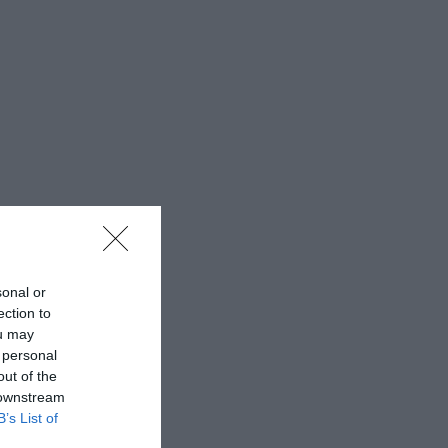
sonal or
ection to
ou may
 personal
out of the
 downstream
B’s List of