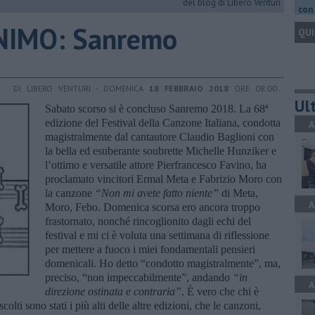
del blog di Libero Venturi
con 
NIMO: Sanremo
QUI
DI LIBERO VENTURI - DOMENICA
18 FEBBRAIO 2018
ORE 08:00
Ult
Sabato scorso si è concluso Sanremo 2018. La 68ª
edizione del Festival della Canzone Italiana, condotta
A
magistralmente dal cantautore Claudio Baglioni con
la bella ed esuberante soubrette Michelle Hunziker e
l’ottimo e versatile attore Pierfrancesco Favino, ha
proclamato vincitori Ermal Meta e Fabrizio Moro con
la canzone
“Non mi avete fatto niente”
di Meta,
A
Moro, Febo. Domenica scorsa ero ancora troppo
frastornato, nonché rincoglionito dagli echi del
festival e mi ci è voluta una settimana di riflessione
per mettere a fuoco i miei fondamentali pensieri
domenicali. Ho detto “condotto magistralmente”, ma,
preciso, “non impeccabilmente”, andando
“in
A
direzione ostinata e contraria”
. È vero che chi è
colti sono stati i più alti delle altre edizioni, che le canzoni,