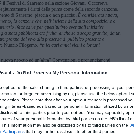
7 il Festival di Sanremo nella sezione Giovani. Occorreva
egittimamente i diritti della prima come della seconda canzone.
mento di Sanremo, piaccia o non piaccia:
«È considerata nuova,
olamento, la canzone che, nell’insieme della sua composizione o
tterario (fatte salve per quest’ultimo eventuali iniziative
 gi
à
stata pubblicata e/o fruita, anche se a scopo gratuito, da un
nterpretata dal vivo alla presenza di pubblico presente o
ore Nunzio Filogamo,
“miei cari amici vicini e lontani
nuova rispetto ad un’altra? Convenzioni e pronunciamenti
 non superano il 30%. E, dopo la sospensione della canzone
 emessa dall’ufficio legale Rai.
«
Sebbene i ritornelli delle due
sa.it -
Do Not Process My Personal Information
ella musica e nel testo, i due brani hanno stesure, durata, testi
i avete fatto niente” la somma degli stralci utilizzati non
to opt-out of the sale, sharing to third parties, or processing of your per
 totale del brano stesso di tre minuti e ventiquattro secondi,
formation for targeted advertising by us, please use the below opt-out s
brano. Le due canzoni dunque, pur presentando analogie per una
r selection. Please note that after your opt-out request is processed y
a canzone. La canzone “Non mi avete fatto niente” è dunque
eing interest-based ads based on personal information utilized by us or
ra, avrebbe detto Frassica parafrasando Nietzsche e citando un
disclosed to third parties prior to your opt-out. You may separately opt-
losure of your personal information by third parties on the IAB’s list of
inuti e 24 secondi fanno 204 secondi, 1 minuto e 3 secondi sono
. This information may also be disclosed by us to third parties on the
IA
o 3, corrisponde a 68 secondi. Essendo 68 inequivocabilmente
Participants
that may further disclose it to other third parties.