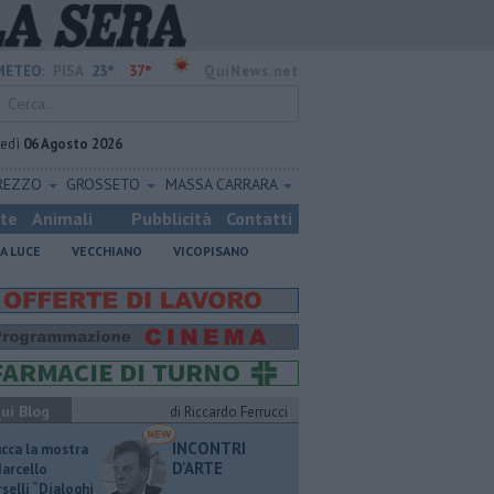
23°
37°
METEO:
PISA
QuiNews.net
vedì
06 Agosto 2026
REZZO
GROSSETO
MASSA CARRARA
ste
Animali
Pubblicità
Contatti
A LUCE
VECCHIANO
VICOPISANO
ui Blog
di Riccardo Ferrucci
INCONTRI
ucca la mostra
D'ARTE
Marcello
selli “Dialoghi