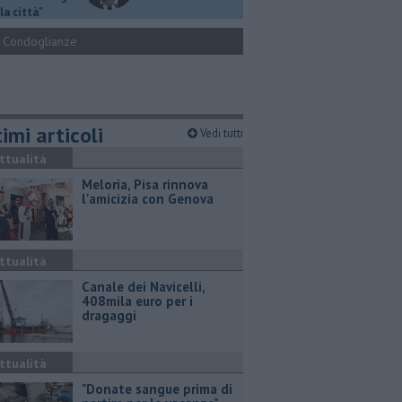
la città"
Condoglianze
imi articoli
Vedi tutti
ttualità
Meloria, Pisa rinnova
l'amicizia con Genova
ttualità
Canale dei Navicelli,
408mila euro per i
dragaggi
ttualità
"Donate sangue prima di