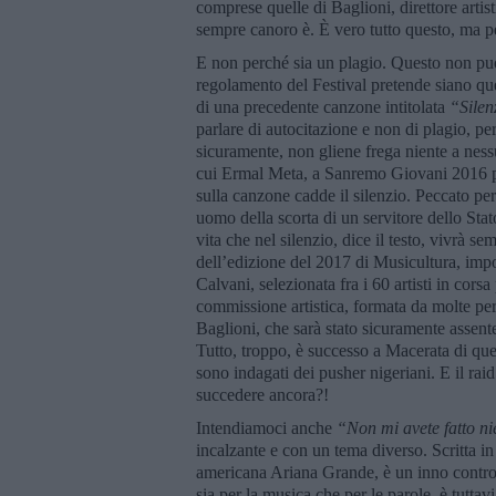
comprese quelle di Baglioni, direttore artist
sempre canoro è. È vero tutto questo, ma 
E non perché sia un plagio. Questo non può 
regolamento del Festival pretende siano qu
di una precedente canzone intitolata
“Silen
parlare di autocitazione e non di plagio, pe
sicuramente, non gliene frega niente a ness
cui Ermal Meta, a Sanremo Giovani 2016 per
sulla canzone cadde il silenzio. Peccato pe
uomo della scorta di un servitore dello Sta
vita che nel silenzio, dice il testo, vivrà s
dell’edizione del 2017 di Musicultura, impo
Calvani, selezionata fra i 60 artisti in corsa
commissione artistica, formata da molte per
Baglioni, che sarà stato sicuramente assen
Tutto, troppo, è successo a Macerata di que
sono indagati dei pusher nigeriani. E il raid
succedere ancora?!
Intendiamoci anche
“Non mi avete fatto ni
incalzante e con un tema diverso. Scritta in
americana Ariana Grande, è un inno contro i
sia per la musica che per le parole, è tutta