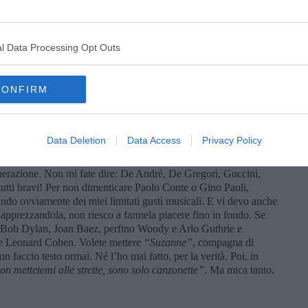
i sono salvati. E pure la Rai. Una bella differenza. Abissale
 meno nelle prove di fondo.
bbe funzionato ugualmente, lanciata nel mercato discografico,
l Data Processing Opt Outs
i lancio. Anzi un’indiscutibile istituzione nazionale. Di più:
ipendio e la privazione del saluto, a parlarne male. E anch’io che
isco la presenza militante tutte le sere, ma lo ascolto nella
CONFIRM
 share alle stelle, Baglioni superlativo, il primo cantante direttore,
Il povero Morandi che di professione, oltre che sbucciare piselli
lo sono già scordato. Di Conti è impallidita l’immagine, ma
fa una sega. E poi bisogna ammettere, con una punta di malcelata
Data Deletion
Data Access
Privacy Policy
anni sessanta gli sono rimasti anche i capelli, sia pure corti,
la ed acuta fra i cantautori dell’epoca e, diciamo la verità, anche
nerazione. Non mi fate dire: De Andrè, De Gregori, Guccini,
: tutti bravi! Per non dimenticare Paolo Conte o Gino Paoli,
lando ovviamente dei miei limitati gusti musicali. E vi devo anche
r apprezzandola, non riesco a farmela piacere fino in fondo. Se
a Bob Dylan, Joan Baez, perfino Woody e Arlo Guthrie e
se Leonard Cohen. Volete mettere
“Suzanne”
, compagna di
 faccio testo ormai. Né l’ho mai fatto, per la verità. Poi, in
on mettetemi alle strette, sono solo canzonette”
. Ma mica tanto.