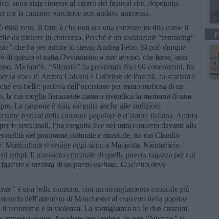
ico, sono state rimesse al centro del festival che, dopotutto,
per me la canzone vincitrice non andava ammessa.
dirsi vero. Il fatto è che non era una canzone inedita come il
P
elle da mettere in concorso. Perché è un sostanziale “remaking”
zio”
che ha per autore lo stesso Andrea Febo. Si può dunque
rò di questo si tratta.Ovviamente a mio avviso, che forse, anzi
uno. Ma tant’è.
“Silenzio”
fu presentata fra i 60 concorrenti, fra
 la voce di Ambra Calvani e Gabriele de Pascali, fu scartata e
rché era bella: parlava dell’uccisione per mano mafiosa di un
to, la cui moglie fieramente canta e rivendica la memoria di una
empre. La canzone è stata eseguita anche alle audizioni
rtante festival della canzone popolare e d’autore italiana. Ambra
 per le semifinali, l’ha eseguita live nel mini concerto davanti alla
sonalità del panorama culturale e musicale, tra cui Claudio
te. Musicultura si svolge ogni anno a Macerata. Nientemeno!
sti tempi. Il massacro criminale di quella povera ragazza per cui
 fascista e razzista di un pazzo esaltato. Cos’altro deve
ente”
è una bella canzone, con un arrangiamento musicale più
 ricordo dell’attentato di Manchester al concerto della popstar
l terrorismo e la violenza. La somiglianza tra le due canzoni,
via impressionante. Ascoltare per credere. In rete
“Silenzio”
si