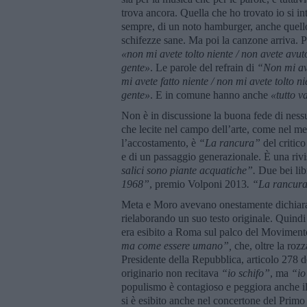
trova ancora. Quella che ho trovato io si in
sempre, di un noto hamburger, anche quello
schifezze sane. Ma poi la canzone arriva. Par
«
non mi avete tolto niente / non avete avuto 
gente»
. Le parole del refrain di
“Non mi ave
mi avete fatto niente / non mi avete tolto nie
gente»
. E in comune hanno anche
«tutto va
Non è in discussione la buona fede di nessu
che lecite nel campo dell’arte, come nel me
l’accostamento, è
“La rancura”
del critic
e di un passaggio generazionale. È una rivis
salici sono piante acquatiche”.
Due bei lib
1968”
, premio Volponi 2013
.
“La rancur
Meta e Moro avevano onestamente dichiarato
rielaborando un suo testo originale. Quindi
era esibito a Roma sul palco del Moviment
ma come essere umano”,
che, oltre la roz
Presidente della Repubblica, articolo 278 
originario non recitava
“io schifo”
, ma
“io
populismo è contagioso e peggiora anche il
si è esibito anche nel concertone del Pri