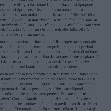
terrompe e bisogna riascoltare la pubblicità, che si ripropone
 spesso si ripropone, selezionato da un noto chef. Tutte
te dei testi sono molto simili. Il ritornello di
“Silenzio”
dice:
niente / questa è la mia vita che va avanti oltre tutto e oltre la
te fatto niente”
sono “invece”:
«
non mi avete fatto niente / non
nte / questa è la mia vita che va avanti oltre tutto, oltre la
 oltre le vostre inutili guerre»
.
no e le operazioni di rifacimento delle proprie opere sono più
rcato. Un esempio recente in campo letterario, mi si perdoni
o e scrittore Romano Luperini, romanzo significativo di un’epoca
itazione ragionata ed arricchita del suo precedente e ispirato
“I
ri dello stesso autore, per non parlare de
“L’uso della vita-
a”,
riporta alcuni brani, alcuni passi del precedente.
 in rete che la loro canzone era stata scritta con Andrea Fano,
 si tratta della metamorfosi di un Meta testo. Moro nel 2014 si
o 5 Stelle “schifando” Giorgio Napolitano
“non come politico,
za gratuità dell’offesa personale, sarebbe stato vilipendio del
del codice penale, ma lasciamo perdere
.
Pensare che il testo
 stimo”
Giorgio Napolitano, con quel che segue. Si vede che il
 carattere, che sembrava già non ben predisposto di suo. Moro
mo Maggio. Comunque una bella canzone sulla mafia l’aveva già