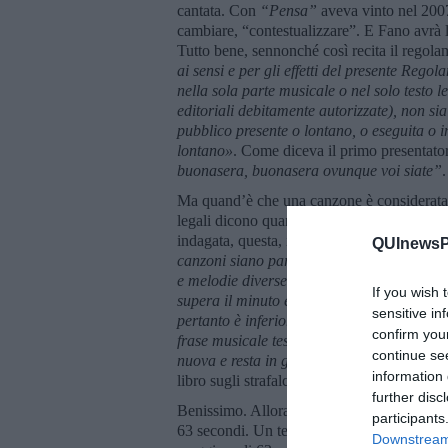
cantata. Con
“Pensa”
aveva vinto nel 200
cambiare, “contestualizzare”. E Fano avrà l
Tutto bene, sennonché così recita il regola
ai sensi e per gli effetti del presente Reg
nella sola parte musicale o nel solo testo le
editoriali debitamente autorizzate), non sia
pubblico presente o lontano, o eseguita o i
lontano»
. Come diceva il primo presentat
buonasera, buonasera ovunque voi siate”
.
Ma quand’è che una canzone è considerata 
legali dicono quando le eventuale analogie
indagata, questa, in sintesi, è stata la nota
QUInewsPi
canzoni siano parzialmente sovrapponibili n
e melodie diverse. Inoltre nel brano “Non m
If you wish 
supera il minuto e tre secondi su una durata
sensitive in
pertanto è inferiore al terzo dell’intero 
confirm you
frase musicale testuale, non sono la stess
continue se
nuova e resta in gara»
. Così parlò Balaust
information 
libro sugli strafalcioni degli italiani.
further disc
Benissimo. Allora facciamo due conti: 3 m
participants
63 secondi. Un terzo del brano, 204 divis
Downstream 