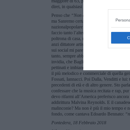
maggiore di 63, per 5 secondi Meta e Moro s
direi, in qualsiasi gara di velocità. Un po’
Penso che
“Non ci avete fatto niente”
avre
Persona
ma Sanremo certamente è un bel trampolino d
nazionalpopolare! Si rischia l’accusa di vil
faccio tanto l’alternativo, magari non garant
poltrona di casa, riservata agli utenti. E poi
anzi dittatore artistico, ha detto qualcuno. 
sui social mi pareva un bravo cantante, se 
tanto, sempre abbronzato com’è, a lui gli 
invidia, che Baglioni è un discretone. Degli 
pettinati e imbiancati. Forse la voce più bel
il più melodico e commerciale di quella ge
Fossati, Iannacci. Poi Dalla, Venditti e lui
precedenti di età e di altro genere. Sto par
confessare che la musica recitata e rap, pu
devo rifarmi all’America preferisco ancor
addirittura Malvina Reynolds. E il canade
malinconie? Ma non è più il mio tempo e non
fondo, come cantava Edoardo Bennato:
“n
Pontedera, 18 Febbraio 2018