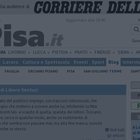
alla audience di
o
Aggiornato alle 20:40
Gio
RRA
LIVORNO
LUCCA
PISTOIA
PRATO
FIRENZE
SIENA
A
Lavoro
Cultura e Spettacolo
Eventi
Sport
Blog
Intervi
FAUGLIA
ORCIANO PISANO
PISA
SAN GIULIANO TERME
SANT
di Libero Venturi
ato del pubblico impiego, con trascorsi istituzionali, che
lio che mettersi a scrivere anche lui, infoltendo la fitta
dicenti tali- a scapito di quella, sparuta, dei lettori. Toscano,
Q
e, cerca in qualche modo, anche se inutilmente, di
o che sembra non passare mai, ma alla fine manca, nonché
A L
, anche se stesso.
Vedi tutti
di 
gli articoli
Scar