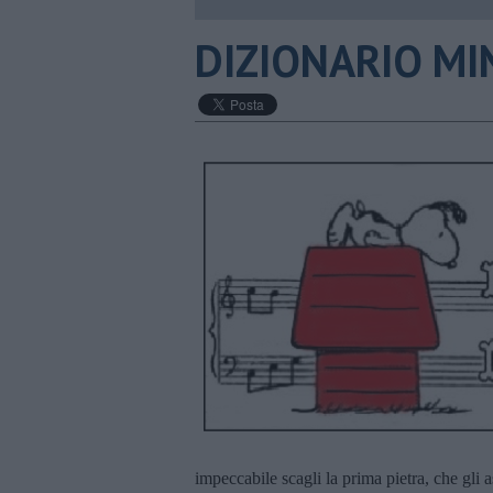
DIZIONARIO MI
impeccabile scagli la prima pietra, che gli as