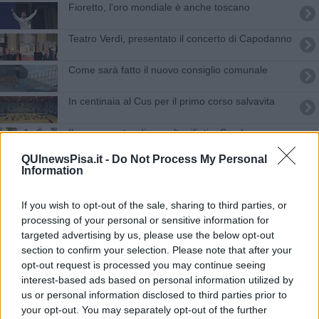
Fioretto, l'oro mondiale è anche toscano
Teatro Verdi, presentato il concerto di Capodanno
Come sarà fatto il nuovo consiglio comunale
In centinaia al Cus per il primo corso salvavita
Il nuovo centro di raccolta rifiuti a San Iacopo
QUInewsPisa.it -
Do Not Process My Personal
Un team di mentori per gli studenti rifugiati
Information
FdI, coordinatrice in campo per le amministrative
If you wish to opt-out of the sale, sharing to third parties, or
processing of your personal or sensitive information for
Luminara in sicurezza, tutte le misure
targeted advertising by us, please use the below opt-out
section to confirm your selection. Please note that after your
Lavori finiti, ecco la nuova piazza della Stazione
opt-out request is processed you may continue seeing
interest-based ads based on personal information utilized by
Porta a Mare, quartiere della street art
us or personal information disclosed to third parties prior to
your opt-out. You may separately opt-out of the further