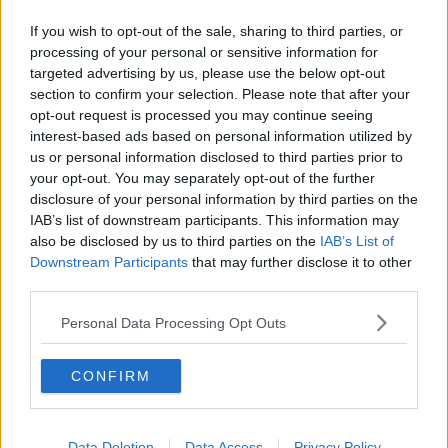
Dissesto idrogeologico, lavori a Buti e Cascina
If you wish to opt-out of the sale, sharing to third parties, or
Soldi per antincendio e manutenzione dei sentieri
processing of your personal or sensitive information for
targeted advertising by us, please use the below opt-out
Il Parco di San Rossore interviene sul lungomonte
section to confirm your selection. Please note that after your
opt-out request is processed you may continue seeing
interest-based ads based on personal information utilized by
​Dissesto in via di Santa Lucia, al via i lavori
us or personal information disclosed to third parties prior to
your opt-out. You may separately opt-out of the further
Pnrr, "A rischio 45 milioni di euro di interventi"
disclosure of your personal information by third parties on the
IAB’s list of downstream participants. This information may
Opere pubbliche, nel 2024 lavori per 750mila
also be disclosed by us to third parties on the
IAB’s List of
euro
Downstream Participants
that may further disclose it to other
Monte Pisano, un'intesa per accelerare la ripresa
third parties.
Piena dell’Arno, Pisa ha retto, l’allerta resta
Personal Data Processing Opt Outs
Alluvione 2023, 38 interventi nel Pisano
CONFIRM
Dieci milioni di euro per le imprese agricole di
Pisa
Data Deletion
Data Access
Privacy Policy
Sette spose per il Monte Pisano