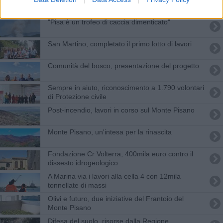
"Pisa è un trofeo di caccia dimenticato"
San Martino, completato il primo lotto di lavori
Comunità del bosco, presentazione del progetto
Sempre in aiuto, riconoscimento a 1.790 volontari
di Protezione civile
Post-incendio, lavori in corso sul Monte Pisano
Monte Pisano, un'intesa per la rinascita
Fondazione Cr Volterra, 400mila euro contro il
dissesto idrogeologico
A Marina via i lavori alla cella 4 con 12mila
tonnellate di massi
Olivi e futuro, due iniziative del Frantoio del
Monte Pisano
Difesa del suolo, risorse dalla Regione