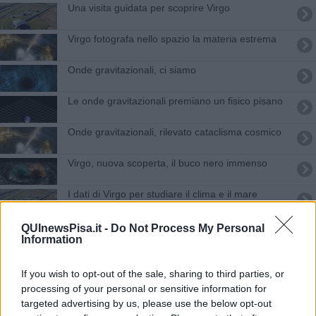
Una visita guidata per scoprire Virgo
Virgo fotografa nello spazio la materia estrema
Onde gravitazionali, ci siamo
Le onde gravitazionali premiano un fisico pisano
Onde gravitazionali, rilevato cataclisma cosmico
Virgo, nuova scoperta, il buco nero immenso
I dati di Virgo per studiare il clima e il mare
La scienza partecipata aiuta la ricerca di Virgo
QUInewsPisa.it -
Do Not Process My Personal
Information
Virgo e Ligo rivelano oltre 100 buchi neri
If you wish to opt-out of the sale, sharing to third parties, or
Con Virgo alla scoperta delle onde gravitazionali
processing of your personal or sensitive information for
targeted advertising by us, please use the below opt-out