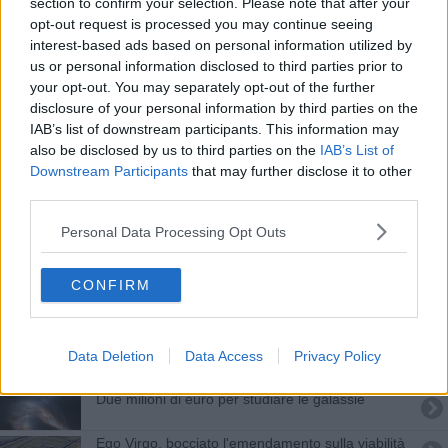
Il ricordo di Franco Viegi in sala consiliare
section to confirm your selection. Please note that after your
opt-out request is processed you may continue seeing
interest-based ads based on personal information utilized by
Addio a Weiss, padre di Ligo
us or personal information disclosed to third parties prior to
your opt-out. You may separately opt-out of the further
Dieci anni di onde gravitazionali
disclosure of your personal information by third parties on the
IAB’s list of downstream participants. This information may
Lo scontro di due buchi neri per salutare Giazotto
also be disclosed by us to third parties on the
IAB’s List of
Downstream Participants
that may further disclose it to other
Nobel per la fisica, a Pisa si fa festa a metà
third parties.
La caccia alle sorgenti gravitazionali
Personal Data Processing Opt Outs
Beffate le onde gravitazionali, niente Nobel
CONFIRM
Uno spazio museale dedicato alla scienza
"Abbiamo scoperto le onde gravitazionali"
Data Deletion
Data Access
Privacy Policy
Due milioni di euro per studiare le galassie
Ego Virgo, bocciato l'emendamento sulla viabilità