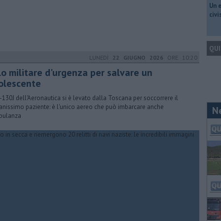
​Un 
civ
QUI
LUNEDÌ
22 GIUGNO 2026
ORE 10:20
lo militare d'urgenza per salvare un
olescente
-130J dell'Aeronautica si è levato dalla Toscana per soccorrere il
anissimo paziente: è l'unico aereo che può imbarcare anche
N
bulanza