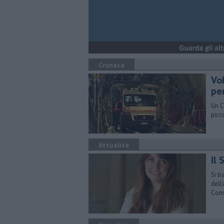
Cronaca
Vo
per
Un C
picc
Attualità
Il
Si tr
dell
Cons