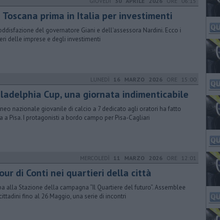
GIOVEDÌ
30 APRILE 2026
ORE 06:15
 Toscana prima in Italia per investimenti
oddisfazione del governatore Giani e dell'assessora Nardini. Ecco i
ri delle imprese e degli investimenti
LUNEDÌ
16 MARZO 2026
ORE 15:00
iladelphia Cup, una giornata indimenticabile
orneo nazionale giovanile di calcio a 7 dedicato agli oratori ha fatto
a a Pisa. I protagonisti a bordo campo per Pisa-Cagliari
MERCOLEDÌ
11 MARZO 2026
ORE 12:01
tour di Conti nei quartieri della città
a alla Stazione della campagna “Il Quartiere del futuro”. Assemblee
cittadini fino al 26 Maggio, una serie di incontri