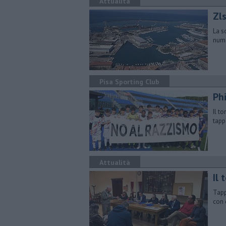
Attualità
Zls
La s
nume
Pisa Sporting Club
Ph
Il t
tapp
Attualità
Il 
Tapp
con 