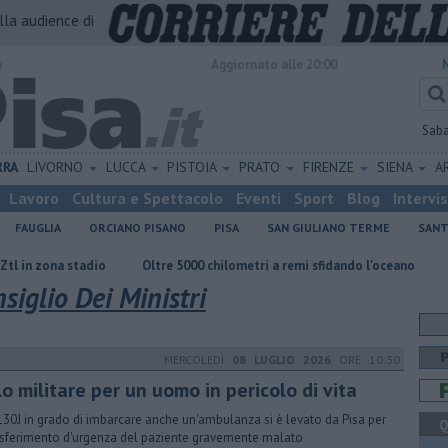
alla audience di
o
Aggiornato alle 20:00
Sab
RRA
LIVORNO
LUCCA
PISTOIA
PRATO
FIRENZE
SIENA
A
Lavoro
Cultura e Spettacolo
Eventi
Sport
Blog
Intervi
FAUGLIA
ORCIANO PISANO
PISA
SAN GIULIANO TERME
SANT
adio
Oltre 5000 chilometri a remi sfidando l'oceano
Sterpaglie in 
siglio Dei Ministri
MERCOLEDÌ
08 LUGLIO 2026
ORE 10:30
o militare per un uomo in pericolo di vita
-130J in grado di imbarcare anche un'ambulanza si è levato da Pisa per
Q
rasferimento d'urgenza del paziente gravemente malato