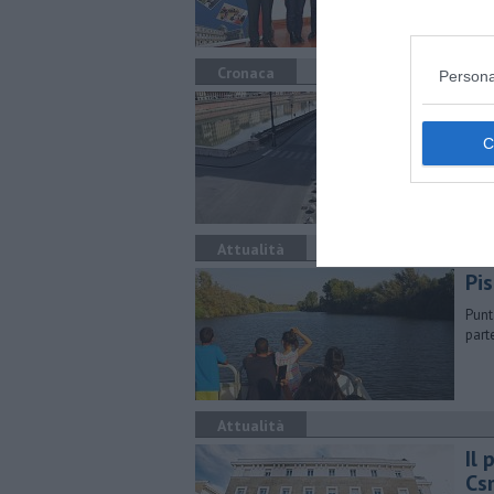
inte
Cronaca
Persona
Co
Quas
con 
Attualità
Pis
Punt
part
Attualità
Il
Cs