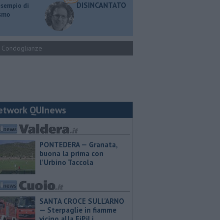
DISINCANTATO
esempio di
ismo
Condoglianze
etwork QUInews
PONTEDERA — ​Granata,
buona la prima con
l’Urbino Taccola
SANTA CROCE SULL'ARNO
— Sterpaglie in fiamme
vicino alla FiPiLi