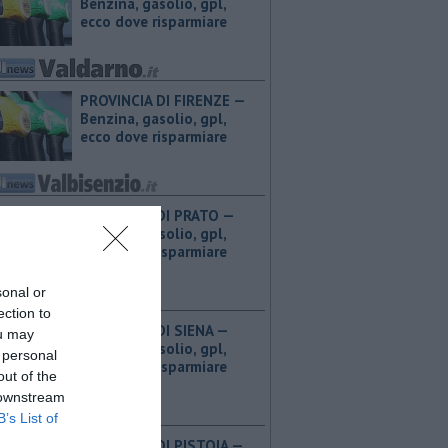
Benzina, gasolio, gpl,
ecco dove risparmiare
PROVINCIA DI FIRENZE — ​
Benzina, gasolio, gpl,
ecco dove risparmiare
PROVINCIA DI PRATO — ​
Benzina, gasolio, gpl,
ecco dove risparmiare
sonal or
ection to
PROVINCIA DI SIENA — ​
ou may
Benzina, gasolio, gpl,
 personal
ecco dove risparmiare
out of the
 downstream
B’s List of
PROVINCIA DI PISTOIA — ​