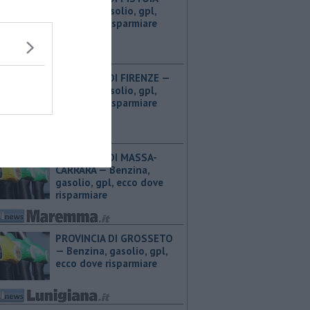
Benzina, gasolio, gpl,
ecco dove risparmiare
PROVINCIA DI FIRENZE — ​
Benzina, gasolio, gpl,
ecco dove risparmiare
PROVINCIA DI MASSA-
CARRARA — ​Benzina,
gasolio, gpl, ecco dove
risparmiare
PROVINCIA DI GROSSETO
— ​Benzina, gasolio, gpl,
ecco dove risparmiare