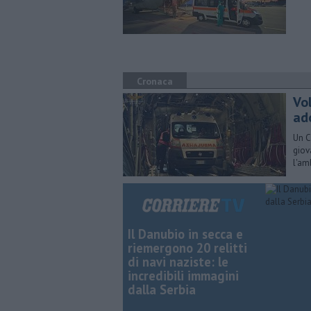
Cronaca
Vo
ad
Un C
giov
l'am
Il Danubio in secca e
riemergono 20 relitti
di navi naziste: le
incredibili immagini
dalla Serbia