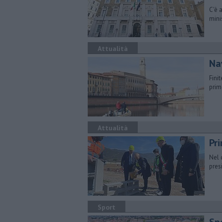
C'è 
mini
Attualità
Nav
Fini
prim
Attualità
Pri
Nel 
pres
Sport