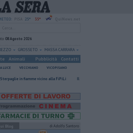
25°
35°
METEO:
PISA
QuiNews.net
ato
08 Agosto 2026
REZZO
GROSSETO
MASSA CARRARA
ste
Animali
Pubblicità
Contatti
A LUCE
VECCHIANO
VICOPISANO
fiamme vicino alla FiPiLi
Il Pisa batte in amichevole il Bologna
Tor
ui Blog
di Adolfo Santoro