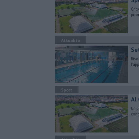
Sp
Cric
prom
Attualità
Set
Riso
l'ap
Sport
Al
Un p
cono