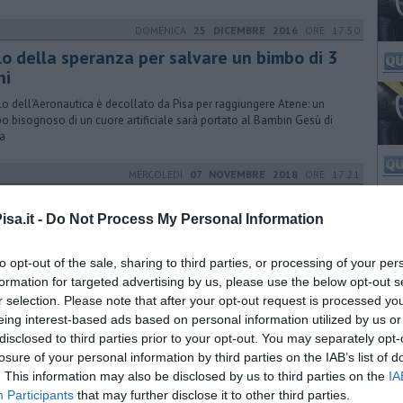
DOMENICA
25 DICEMBRE 2016
ORE 17:50
lo della speranza per salvare un bimbo di 3
ni
olo dell'Aeronautica è decollato da Pisa per raggiungere Atene: un
o bisognoso di un cuore artificiale sarà portato al Bambin Gesù di
a
MERCOLEDÌ
07 NOVEMBRE 2018
ORE 17:21
 sconcerto del sindaco, "Una vergogna"
sa.it -
Do Not Process My Personal Information
indaco di Calci Massimiliano Ghimenti commenta la notizia del
ato riconoscimento dello stato di emergenza per l'incendio sul
e Pisano
to opt-out of the sale, sharing to third parties, or processing of your per
formation for targeted advertising by us, please use the below opt-out s
r selection. Please note that after your opt-out request is processed y
MERCOLEDÌ
09 OTTOBRE 2019
ORE 15:11
eing interest-based ads based on personal information utilized by us or
disclosed to third parties prior to your opt-out. You may separately opt-
a capitale dei trapianti di pancreas
losure of your personal information by third parties on the IAB’s list of
tre giorni Pisa sarà capitale mondiale dei trapianti di pancreas. I
. This information may also be disclosed by us to third parties on the
IA
iori esperti da tutto il mondo definiranno le linee guida
Participants
that may further disclose it to other third parties.