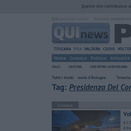
Questo sito contribuisce 
QUI
quotidiano online.
Percorso semplificat
TOSCANA
PISA
VALDERA
CUOIO
VOLTE
Home
Cronaca
Politica
Attualità
CALCI
CASCINA
CRESPINA-LORENZANA
PiLi
Il Pisa batte in amichevole il Bologna
Tutti i titoli:
Torna la Ztl in zona st
Tag:
Presidenza Del Con
Cronaca
Vol
Il C
il t